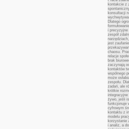
kontakcie z
spontaniczny
konsultacji 
wychwytywan
Dlatego ogr
formułowani
i precyzyjne
zespół zdaln
narzędziach,
jest zaufani
przekazywani
chaosu. Pra
relacje społ
brak biurowe
zaczynają o
kontaktów tw
wspólnego 
może osłabi
zespołu. Dla
zadań, ale 
krótkie rozm
integracyjne
żywo, jeśli 
funkcjonuje 
cyfrowym śr
kontaktu z 
modelu pracy
korzystanie 
i analiz, a 