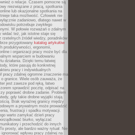
również o relacje. Czasem pomocne są
owy niezwiązane z pracą, spotkania
 online lub okazjonalne spotkania na
istnieje taka możliwość. Człowiek nie
wyłącznie zadaniowo, dlatego nawet w
odowisku potrzebuje zwykłego
innymi. W połowie rozważań o zdalnym
 widać też, jak istotne staje się
z rzetelnych źródeł wiedzy, poradników
dobrze przygotowany
katalog artykułów
h produktywności, ergonomii,
nline i organizacji pracy może być dla
realnym wsparciem w budowaniu
lu działania. Dzięki temu łatwiej
ody, które pasują do konkretnej
akteru pracy i indywidualnych
 W pracy zdalnej ogromne znaczenie ma
 o granice. Wiele osób zauważa, że
er jest zawsze pod ręką, łatwo
czorem sprawdzić pocztę, odpisać na
zy poprawić drobne zadanie. Problem
wtedy, gdy takie drobne wyjątki stają
ością. Brak wyraźnej granicy między
odowym a prywatnym może prowadzić
nia, frustracji i spadku motywacji.
tego warto zamykać dzień pracy
porządkować biurko, wyłączać
unikatory i przechodzić do innych
To prosty, ale bardzo ważny rytuał. Nie
 ignorować wpływu pracy zdalnej na