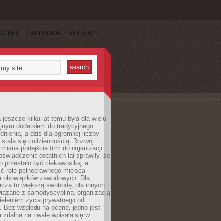
SCRIBE
FACEBOOK
TWITTER
 jeszcze kilka lat temu była dla wielu
yjnym dodatkiem do tradycyjnego
dnienia, a dziś dla ogromnej liczby
stała się codziennością. Rozwój
 zmiana podejścia firm do organizacji
oświadczenia ostatnich lat sprawiły, że
o przestało być ciekawostką, a
ić rolę pełnoprawnego miejsca
a obowiązków zawodowych. Dla
acza to większą swobodę, dla innych
iązane z samodyscypliną, organizacją
ieleniem życia prywatnego od
 Bez względu na ocenę, jedno jest
 zdalna na trwałe wpisała się w