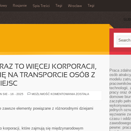
dowy
Rosjanie
Tagi
Tagi
Spis Treści
Wrocław
SUB
RAZ TO WIĘCEJ KORPORACJI,
Praca zdalna
SIĘ NA TRANSPORCIE OSÓB Z
osób atrakc
modelu zatru
IEJSC
pracowników 
technologii,
pracy oraz d
OBECNIE
SIE - 16 - 2025
MOŻLIWOŚĆ KOMENTOWANIA
ZOSTAŁA
domowe biur
JEST
CORAZ
zaczęło pełn
TO
wykonywani
WIĘCEJ
e zawsze elementy powiązane z różnorodnymi dziejami
jednych ozn
KORPORACJI,
JAKIE
wyzwanie zw
SKUPIAJĄ
czasu i oddz
SIĘ
zawodowego.
NA
TRANSPORCIE
pewne: praca
żo korporacji, które zajmują się międzynarodowym
OSÓB