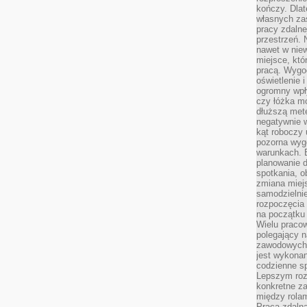
kończy. Dlat
własnych za
pracy zdalne
przestrzeń. 
nawet w nie
miejsce, któ
pracą. Wygod
oświetlenie 
ogromny wpł
czy łóżka m
dłuższą metę
negatywnie 
kąt roboczy
pozorna wyg
warunkach. 
planowanie d
spotkania, 
zmiana miej
samodzielni
rozpoczęcia 
na początku 
Wielu pracow
polegający n
zawodowych 
jest wykonan
codzienne sp
Lepszym roz
konkretne z
między rolam
Praca zdaln