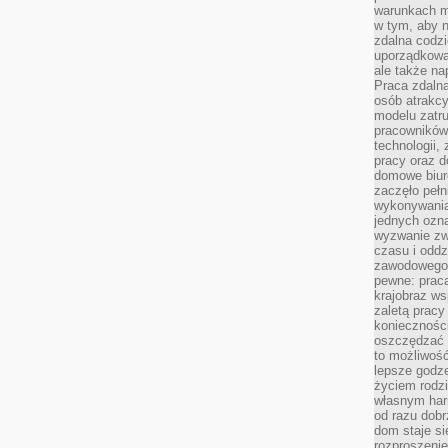
warunkach m
w tym, aby 
zdalna codz
uporządkowa
ale także n
Praca zdalna
osób atrakc
modelu zatru
pracowników 
technologii,
pracy oraz d
domowe biur
zaczęło pełn
wykonywani
jednych ozn
wyzwanie zw
czasu i oddz
zawodowego.
pewne: praca
krajobraz w
zaletą pracy
koniecznośc
oszczędzać c
to możliwość
lepsze godz
życiem rodz
własnym har
od razu dob
dom staje si
rozproszenie