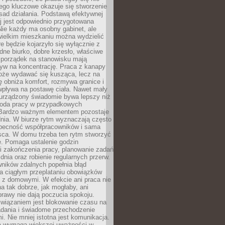
ego kluczowe okazuje się stworzenie
sad działania. Podstawą efektywnej
j jest odpowiednio przygotowana
Nie każdy ma osobny gabinet, ale
wielkim mieszkaniu można wydzielić
re będzie kojarzyło się wyłącznie z
ne biurko, dobre krzesło, właściwe
i porządek na stanowisku mają
yw na koncentrację. Praca z kanapy
oże wydawać się kusząca, lecz na
 obniża komfort, rozmywa granice i
wpływa na postawę ciała. Nawet mały
 urządzony świadomie bywa lepszy niż
oda pracy w przypadkowych
Bardzo ważnym elementem pozostaje
nia. W biurze rytm wyznaczają często
obecność współpracowników i sama
sca. W domu trzeba ten rytm stworzyć
e. Pomaga ustalenie godzin
i zakończenia pracy, planowanie zadań
dnia oraz robienie regularnych przerw.
ników zdalnych popełnia błąd
a ciągłym przeplataniu obowiązków
z domowymi. W efekcie ani praca nie
a tak dobrze, jak mogłaby, ani
rawy nie dają poczucia spokoju.
wiązaniem jest blokowanie czasu na
adania i świadome przechodzenie
i. Nie mniej istotna jest komunikacja.
a wymaga większej uważności w