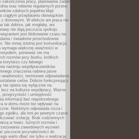
i zakończenia pracy, planowanie zadań
dnia oraz robienie regularnych przerw.
ników zdalnych popełnia błąd
a ciągłym przeplataniu obowiązków
z domowymi. W efekcie ani praca nie
a tak dobrze, jak mogłaby, ani
rawy nie dają poczucia spokoju.
wiązaniem jest blokowanie czasu na
adania i świadome przechodzenie
i. Nie mniej istotna jest komunikacja.
a wymaga większej uważności w
 zespołem, ponieważ nie ma
ch rozmów przy biurku, krótkich
na korytarzu czy łatwego
ia nastroju współpracowników.
omnego znaczenia nabiera jasne
e wiadomości, terminowe odpowiadanie
 ustalanie celów. Dobrze funkcjonujący
y nie opiera się wyłącznie na
 lecz na kulturze współpracy. Ważne
e, przejrzystość i umiejętność
a informacji bez niepotrzebnego
ca w domu może też wpływać na
eczne. Niektórym odpowiada cisza i
go zgiełku, ale inni po pewnym czasie
dczuwać izolację. Brak codziennych
arzą w twarz, luźnych rozmów i
przeżywania zawodowych wyzwań
ać poczucie przynależności do
tego warto dbać nie tylko o realizację