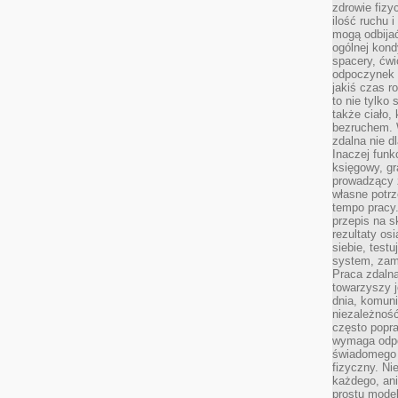
zdrowie fizy
ilość ruchu 
mogą odbijać
ogólnej kondy
spacery, ćwi
odpoczynek o
jakiś czas r
to nie tylko 
także ciało,
bezruchem. 
zdalna nie d
Inaczej funk
księgowy, gr
prowadzący 
własne potrz
tempo pracy.
przepis na s
rezultaty os
siebie, test
system, zam
Praca zdaln
towarzyszy j
dnia, komuni
niezależność
często popra
wymaga odpo
świadomego 
fizyczny. Ni
każdego, an
prostu model