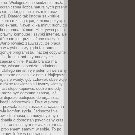
czne. Wielogodzinne siedzenie, mała
i ograniczona liczba naturalnych przerw
 się na kręgosłupie, wzroku oraz
cji. Dlatego tak istotne są krótkie
czenia rozciągające, zmiana pozycji i
d ekranu. Nawet kilka minut ruchu co
obi ogromną różnicę. Efektywna praca
sprawny komputer i szybki internet, ale
 które nie jest przeciążone ciągłym
Warto również zauważyć, że praca
la wszystkich wygląda tak samo.
cjonuje programista, inaczej copywriter,
afik, konsultant czy nauczyciel
zajęcia online. Każda branża ma
eby, własne narzędzia i odmienne
 Dlatego nie istnieje jeden uniwersalny
kuteczne działanie z domu. Najlepsze
iąga się wtedy, gdy człowiek obserwuje
uje różne rozwiązania i tworzy własny
iast ślepo kopiować cudze metody.
a może być ogromną szansą, jeśli
ej dojrzałe podejście do organizacji
kacji i odpoczynku. Daje większą
, pozwala lepiej zarządzać czasem i
wia komfort życia. Jednocześnie
wiedzialności, samodyscypliny i
dbania o dobrostan psychiczny oraz
e jest ani idealnym rozwiązaniem dla
i problemem samym w sobie. To po
 pracy, który w odpowiednich