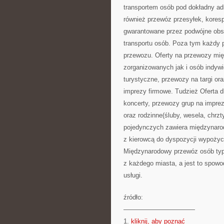
transportem osób pod dokładny ad
również przewóz przesyłek, koresp
gwarantowane przez podwójne obsa
transportu osób. Poza tym każdy 
przewozu. Oferty na przewozy mię
zorganizowanych jak i osób indywi
turystyczne, przewozy na targi or
imprezy firmowe. Tudzież Oferta 
koncerty, przewozy grup na impre
oraz rodzinne(śluby, wesela, chrzt
pojedynczych zawiera międzynaro
z kierowcą do dyspozycji wypożyc
Międzynarodowy przewóz osób typu
z każdego miasta, a jest to spowod
usługi.
źródło:
———————————
1.
kliknij, aby poznać