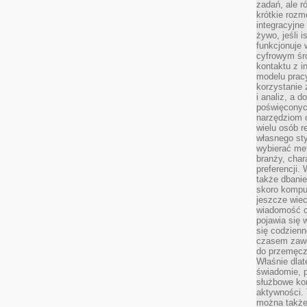
zadań, ale 
krótkie rozm
integracyjne
żywo, jeśli 
funkcjonuje 
cyfrowym śr
kontaktu z 
modelu pracy
korzystanie 
i analiz, a 
poświęconyc
narzędziom o
wielu osób 
własnego sty
wybierać met
branży, char
preferencji.
także dbanie
skoro komput
jeszcze wie
wiadomość c
pojawia się 
się codzienn
czasem zaw
do przemęcze
Właśnie dla
świadomie, 
służbowe kom
aktywności. 
można także