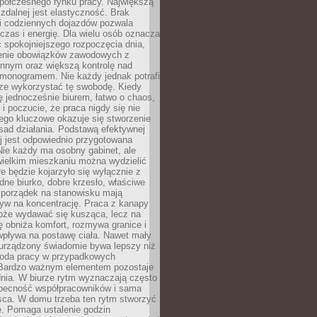
spółczesnego rynku pracy. Największą
 zdalnej jest elastyczność. Brak
i codziennych dojazdów pozwala
zas i energię. Dla wielu osób oznacza
 spokojniejszego rozpoczęcia dnia,
enie obowiązków zawodowych z
innym oraz większą kontrolę nad
monogramem. Nie każdy jednak potrafi
rze wykorzystać tę swobodę. Kiedy
ę jednocześnie biurem, łatwo o chaos,
 i poczucie, że praca nigdy się nie
ego kluczowe okazuje się stworzenie
sad działania. Podstawą efektywnej
j jest odpowiednio przygotowana
Nie każdy ma osobny gabinet, ale
wielkim mieszkaniu można wydzielić
re będzie kojarzyło się wyłącznie z
ne biurko, dobre krzesło, właściwe
i porządek na stanowisku mają
yw na koncentrację. Praca z kanapy
oże wydawać się kusząca, lecz na
 obniża komfort, rozmywa granice i
wpływa na postawę ciała. Nawet mały
 urządzony świadomie bywa lepszy niż
oda pracy w przypadkowych
Bardzo ważnym elementem pozostaje
nia. W biurze rytm wyznaczają często
obecność współpracowników i sama
sca. W domu trzeba ten rytm stworzyć
e. Pomaga ustalenie godzin