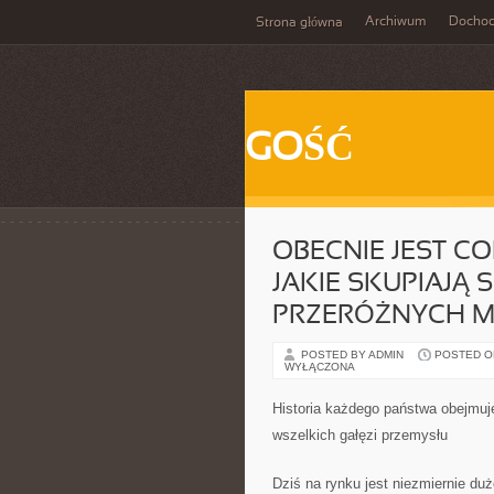
Archiwum
Docho
Strona główna
GOŚĆ
OBECNIE JEST CO
JAKIE SKUPIAJĄ 
PRZERÓŻNYCH M
POSTED BY ADMIN
POSTED ON 
WYŁĄCZONA
Historia każdego państwa obejmuj
wszelkich gałęzi przemysłu
Dziś na rynku jest niezmiernie du