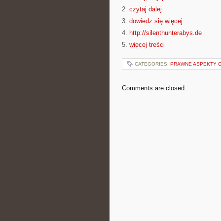
2.
czytaj dalej
3.
dowiedz się więcej
4.
http://silenthunterabys.de
5.
więcej treści
CATEGORIES:
PRAWNE ASPEKTY 
Comments are closed.