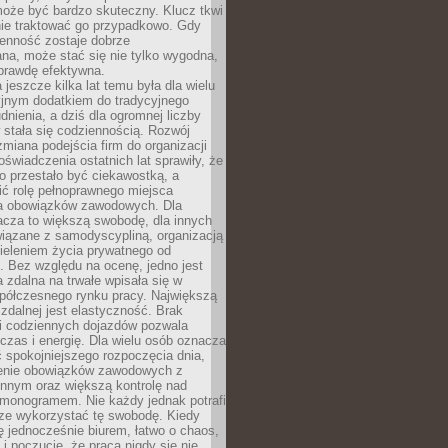
oże być bardzo skuteczny. Klucz tkwi
nie traktować go przypadkowo. Gdy
ienność zostaje dobrze
na, może stać się nie tylko wygodna,
aprawdę efektywna.
 jeszcze kilka lat temu była dla wielu
yjnym dodatkiem do tradycyjnego
dnienia, a dziś dla ogromnej liczby
stała się codziennością. Rozwój
 zmiana podejścia firm do organizacji
oświadczenia ostatnich lat sprawiły, że
o przestało być ciekawostką, a
ić rolę pełnoprawnego miejsca
a obowiązków zawodowych. Dla
acza to większą swobodę, dla innych
iązane z samodyscypliną, organizacją
ieleniem życia prywatnego od
 Bez względu na ocenę, jedno jest
 zdalna na trwałe wpisała się w
spółczesnego rynku pracy. Największą
 zdalnej jest elastyczność. Brak
i codziennych dojazdów pozwala
zas i energię. Dla wielu osób oznacza
 spokojniejszego rozpoczęcia dnia,
enie obowiązków zawodowych z
innym oraz większą kontrolę nad
monogramem. Nie każdy jednak potrafi
rze wykorzystać tę swobodę. Kiedy
ę jednocześnie biurem, łatwo o chaos,
 i poczucie, że praca nigdy się nie