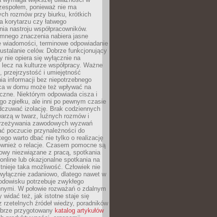
 zespołem, ponieważ nie ma
ch rozmów przy biurku, krótkich
na korytarzu czy łatwego
ia nastroju współpracowników.
omnego znaczenia nabiera jasne
e wiadomości, terminowe odpowiadanie
 ustalanie celów. Dobrze funkcjonujący
y nie opiera się wyłącznie na
 lecz na kulturze współpracy. Ważne
e, przejrzystość i umiejętność
a informacji bez niepotrzebnego
ca w domu może też wpływać na
eczne. Niektórym odpowiada cisza i
go zgiełku, ale inni po pewnym czasie
dczuwać izolację. Brak codziennych
arzą w twarz, luźnych rozmów i
przeżywania zawodowych wyzwań
ać poczucie przynależności do
tego warto dbać nie tylko o realizację
również o relacje. Czasem pomocne są
owy niezwiązane z pracą, spotkania
 online lub okazjonalne spotkania na
istnieje taka możliwość. Człowiek nie
wyłącznie zadaniowo, dlatego nawet w
odowisku potrzebuje zwykłego
innymi. W połowie rozważań o zdalnym
 widać też, jak istotne staje się
z rzetelnych źródeł wiedzy, poradników
dobrze przygotowany
katalog artykułów