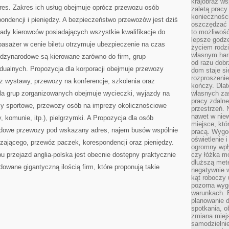
krajobraz w
Z
res. Zakres ich usług obejmuje oprócz przewozu osób
PRZERÓŻNYCH
zaletą pracy
MIEJSC
koniecznośc
ondencji i pieniędzy. A bezpieczeństwo przewozów jest dziś
oszczędzać c
dy kierowców posiadających wszystkie kwalifikacje do
to możliwość
lepsze godz
pasażer w cenie biletu otrzymuje ubezpieczenie na czas
życiem rodz
własnym har
dzynarodowe są kierowane zarówno do firm, grup
od razu dob
dualnych. Propozycja dla korporacji obejmuje przewozy
dom staje si
rozproszenie
az wystawy, przewozy na konferencje, szkolenia oraz
kończy. Dlat
dla grup zorganizowanych obejmuje wycieczki, wyjazdy na
własnych za
pracy zdalne
zy sportowe, przewozy osób na imprezy okolicznościowe
przestrzeń. 
nawet w nie
y, komunie, itp.), pielgrzymki. A Propozycja dla osób
miejsce, któ
dowe przewozy pod wskazany adres, najem busów wspólnie
pracą. Wygod
oświetlenie 
zającego, przewóz paczek, korespondencji oraz pieniędzy.
ogromny wpł
 przejazd anglia-polska jest obecnie dostępny praktycznie
czy łóżka m
dłuższą metę
owane gigantyczną ilością firm, które proponują takie
negatywnie 
kąt roboczy
pozorna wyg
warunkach. 
planowanie d
spotkania, 
zmiana miej
samodzielni