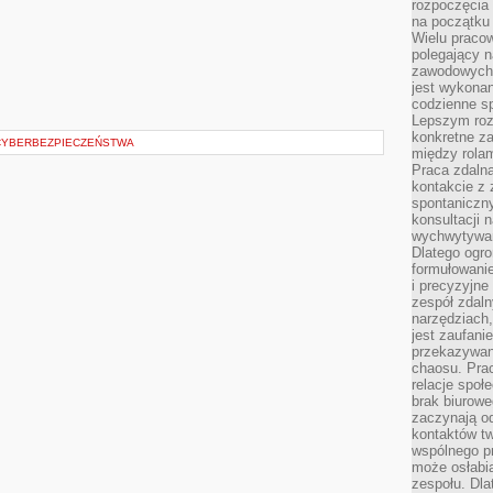
rozpoczęcia 
na początku 
Wielu pracow
polegający n
zawodowych 
jest wykonan
codzienne sp
Lepszym roz
konkretne z
CYBERBEZPIECZEŃSTWA
między rolam
Praca zdaln
kontakcie z
spontaniczny
konsultacji 
wychwytywan
Dlatego ogr
formułowani
i precyzyjne
zespół zdaln
narzędziach,
jest zaufani
przekazywani
chaosu. Pra
relacje społ
brak biurowe
zaczynają o
kontaktów tw
wspólnego 
może osłabi
zespołu. Dla