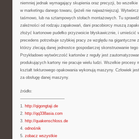
niemniej jednak wymagający skupienia oraz precyzji, bo wszelkie
w marketingu danego towaru, (jeżeli nie najważniejszą). Wytwórcz
taśmowo, lub na sztampowych stołach montażowych. Tu sprawdź 
zależności od rodzaju zapakowań, dani pracobiorcy muszą zapako
złożyć kartonowe pudełko przyzwoicie błyskawicznie, i umieścić
precedens potrzebuje szybkiej pracy ze względu na gigantyczne z
którzy zlecają danej jednostce gospodarczej skonstruowanie teg
Przykładowo wytwórczość kartonów z reguły jest zautomatyzowa
produkujących kartony nie pracuje wielu ludzi. Wszelkie procesy 
kształt tekturowego opakowania wykonują maszyny. Człowiek jest
za obsługę danej maszyny.
źródło:
———————————
1.
http://qigongtaji.de
2.
http://qq338asia.com
3.
http://quakenschloss.de
4.
odnośnik
5.
zobacz wszystkie