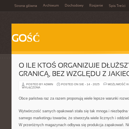
Archiwum
Dochodowy
Rosjanie
Strona główna
Spis Treści
GOŚĆ
O ILE KTOŚ ORGANIZUJE DŁUŻSZ
GRANICĄ, BEZ WZGLĘDU Z JAKI
POSTED BY ADMIN
POSTED ON SIE - 14 - 2025
MOŻLIWOŚĆ 
WYŁĄCZONA
Obce państwa raz za razem proponują wiele lepsze warunki rozwo
Wytwórczość samych opakowań stała się tak mnoga i niezbędna
samego marketingu towarów, że stworzyła wiele licznych i oddziel
W przeróżnych magazynach odbywa się produkcja zapakowań. Nie 