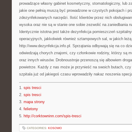
prowadzące własny gabinet kosmetyczny, stomatologiczny, lub zak
jakie one pełnią muszą być prowadzone w czystych pokojach i p
zdezynfekowanych narzędzi. Ilość klientów przez nich obsługiwa
wysoka oraz nie są w stanie one sobie zezwolić na zaniedbania na
Identycznie istotna jest także dezynfekcja pomieszczeń szpitalnyc
operacyjnych, jakkolwiek również sztampowych sal, w jakich leżą 
http://www.dezynfekcja.info.pl. Sprzątania odbywają się na co dz
odwiedzają chorych znajomi, czy członkowie rodziny, którzy są mo
oraz innych wirusów. Drobnoustroje przenoszą się albowiem drog
powietrze. Każdy z nas może je przynieść na swoich butach, czy
szpitala już od jakiegoś czasu wprowadziły nakaz noszenia specj
1.
spis tresci
2.
spis tresci
3.
mapa strony
4.
felietony
5.
http://corktowninn.com/spis-tresci
CATEGORIES:
KOSOWO