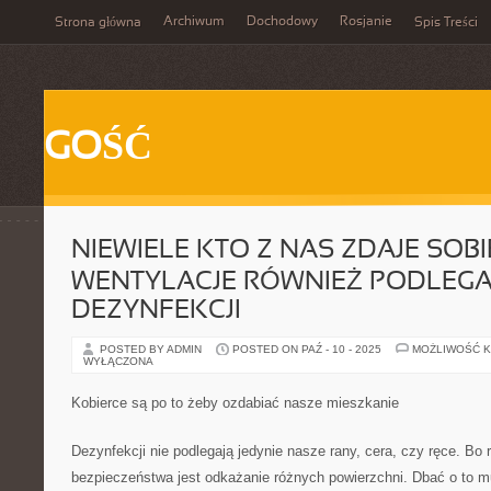
Archiwum
Dochodowy
Rosjanie
Strona główna
Spis Treści
GOŚĆ
NIEWIELE KTO Z NAS ZDAJE SOBI
WENTYLACJE RÓWNIEŻ PODLEGA
DEZYNFEKCJI
POSTED BY ADMIN
POSTED ON PAŹ - 10 - 2025
MOŻLIWOŚĆ 
WYŁĄCZONA
Kobierce są po to żeby ozdabiać nasze mieszkanie
Dezynfekcji nie podlegają jedynie nasze rany, cera, czy ręce. Bo 
bezpieczeństwa jest odkażanie różnych powierzchni. Dbać o to 