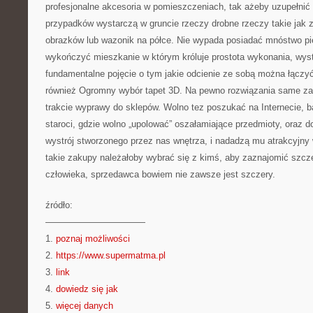
profesjonalne akcesoria w pomieszczeniach, tak ażeby uzupełnić 
przypadków wystarczą w gruncie rzeczy drobne rzeczy takie jak zd
obrazków lub wazonik na półce. Nie wypada posiadać mnóstwo pi
wykończyć mieszkanie w którym króluje prostota wykonania, wy
fundamentalne pojęcie o tym jakie odcienie ze sobą można łączyć
również Ogromny wybór tapet 3D. Na pewno rozwiązania same z
trakcie wyprawy do sklepów. Wolno tez poszukać na Internecie, 
staroci, gdzie wolno „upolować” oszałamiające przedmioty, oraz do
wystrój stworzonego przez nas wnętrza, i nadadzą mu atrakcyjny 
takie zakupy należałoby wybrać się z kimś, aby zaznajomić szcze
człowieka, sprzedawca bowiem nie zawsze jest szczery.
źródło:
———————————
1.
poznaj możliwości
2.
https://www.supermatma.pl
3.
link
4.
dowiedz się jak
5.
więcej danych