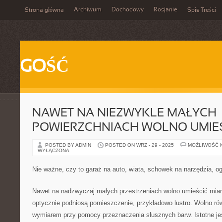
Archiwum
Dochodowy
Rosjanie
Strona główna
Spis Treści
GOŚĆ
NAWET NA NIEZWYKLE MAŁYCH
POWIERZCHNIACH WOLNO UMIE
POSTED BY ADMIN
POSTED ON WRZ - 29 - 2025
MOŻLIWOŚĆ 
WYŁĄCZONA
Nie ważne, czy to garaż na auto, wiata, schowek na narzędzia,
Nawet na nadzwyczaj małych przestrzeniach wolno umieścić miaro
optycznie podniosą pomieszczenie, przykładowo lustro. Wolno r
wymiarem przy pomocy przeznaczenia słusznych barw. Istotne jes