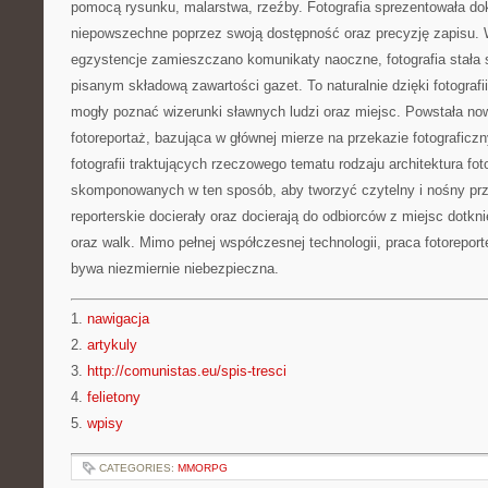
pomocą rysunku, malarstwa, rzeźby. Fotografia sprezentowała do
niepowszechne poprzez swoją dostępność oraz precyzję zapisu. W
egzystencje zamieszczano komunikaty naoczne, fotografia stała
pisanym składową zawartości gazet. To naturalnie dzięki fotograf
mogły poznać wizerunki sławnych ludzi oraz miejsc. Powstała no
fotoreportaż, bazująca w głównej mierze na przekazie fotograficz
fotografii traktujących rzeczowego tematu rodzaju architektura fo
skomponowanych w ten sposób, aby tworzyć czytelny i nośny prze
reporterskie docierały oraz docierają do odbiorców z miejsc dotkn
oraz walk. Mimo pełnej współczesnej technologii, praca fotoreport
bywa niezmiernie niebezpieczna.
1.
nawigacja
2.
artykuly
3.
http://comunistas.eu/spis-tresci
4.
felietony
5.
wpisy
CATEGORIES:
MMORPG