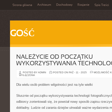
Archiwum
Dochodowy
Rosjanie
Strona główna
Spis Treści
GOŚĆ
NALEŻYCIE OD POCZĄTKU
WYKORZYSTYWANIA TECHNOLOG
POSTED BY ADMIN
POSTED ON PAŹ - 11 - 2025
MOŻLIWOŚĆ 
WYŁĄCZONA
Dla wielu osób problem wilgotności jest na tyle wielki
Słusznie od początku wykorzystywania technologii fotograficznyc
odbiorcy zorientowali się, że powstał nowy sposób zapisu rzeczyw
dokładny. Ludzie od zarania dziejów utrwalali ważne wydarzenia 