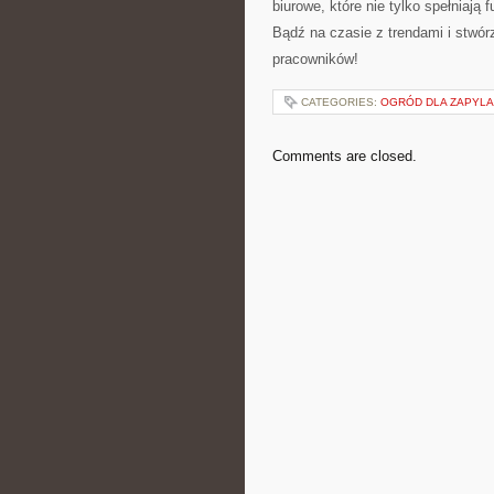
biurowe, które nie tylko spełniają 
Bądź na czasie z⁣ trendami i stwórz
pracowników!
CATEGORIES:
OGRÓD DLA ZAPYL
Comments are closed.