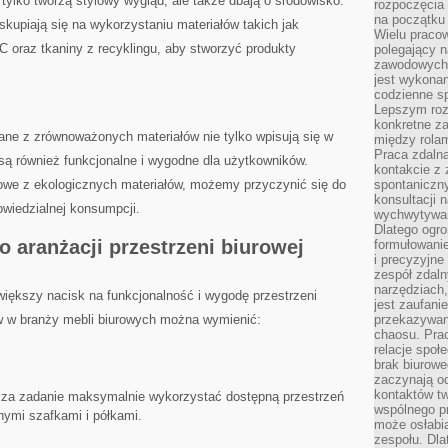
 tylko tworzą stylowy wygląd, ⁢ale także dbają o środowisko.⁤
rozpoczęcia 
na początku 
skupiają się⁢ na wykorzystaniu ⁤materiałów takich⁣ jak
Wielu pracow
‍ oraz tkaniny z recyklingu, aby stworzyć produkty
polegający n
zawodowych 
jest wykonan
codzienne sp
Lepszym roz
konkretne z
e z zrównoważonych materiałów nie⁤ tylko ‌wpisują‍ się ⁣w
między rolam
Praca zdaln
 są również⁢ funkcjonalne i wygodne dla użytkowników.
kontakcie z
rowe z ekologicznych materiałów, możemy przyczynić się⁢ do
spontaniczny
konsultacji 
wiedzialnej konsumpcji.
wychwytywan
Dlatego ogr
do aranżacji przestrzeni biurowej
formułowani
i precyzyjne
zespół zdaln
narzędziach,
iększy nacisk ⁢na funkcjonalność ‌i wygodę przestrzeni
jest zaufani
‍w ⁣branży mebli biurowych​ można wymienić:
przekazywani
chaosu. Pra
relacje społ
brak biurowe
zaczynają o
kontaktów tw
 za‌ zadanie maksymalnie wykorzystać dostępną ‌przestrzeń
wspólnego 
nymi ⁢szafkami i ⁢półkami.
może osłabi
zespołu. Dla