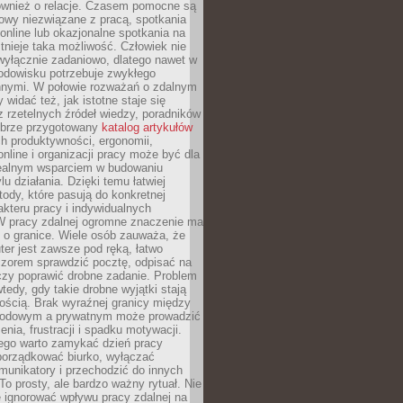
również o relacje. Czasem pomocne są
owy niezwiązane z pracą, spotkania
 online lub okazjonalne spotkania na
istnieje taka możliwość. Człowiek nie
wyłącznie zadaniowo, dlatego nawet w
odowisku potrzebuje zwykłego
innymi. W połowie rozważań o zdalnym
 widać też, jak istotne staje się
z rzetelnych źródeł wiedzy, poradników
dobrze przygotowany
katalog artykułów
h produktywności, ergonomii,
nline i organizacji pracy może być dla
realnym wsparciem w budowaniu
lu działania. Dzięki temu łatwiej
ody, które pasują do konkretnej
akteru pracy i indywidualnych
 W pracy zdalnej ogromne znaczenie ma
 o granice. Wiele osób zauważa, że
er jest zawsze pod ręką, łatwo
czorem sprawdzić pocztę, odpisać na
zy poprawić drobne zadanie. Problem
wtedy, gdy takie drobne wyjątki stają
ością. Brak wyraźnej granicy między
odowym a prywatnym może prowadzić
nia, frustracji i spadku motywacji.
tego warto zamykać dzień pracy
porządkować biurko, wyłączać
unikatory i przechodzić do innych
To prosty, ale bardzo ważny rytuał. Nie
 ignorować wpływu pracy zdalnej na