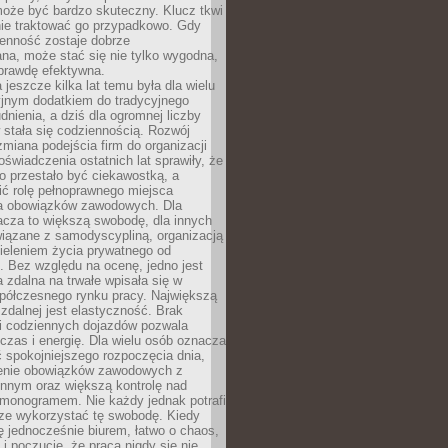
oże być bardzo skuteczny. Klucz tkwi
nie traktować go przypadkowo. Gdy
ienność zostaje dobrze
na, może stać się nie tylko wygodna,
aprawdę efektywna.
 jeszcze kilka lat temu była dla wielu
yjnym dodatkiem do tradycyjnego
dnienia, a dziś dla ogromnej liczby
stała się codziennością. Rozwój
 zmiana podejścia firm do organizacji
oświadczenia ostatnich lat sprawiły, że
o przestało być ciekawostką, a
ić rolę pełnoprawnego miejsca
a obowiązków zawodowych. Dla
acza to większą swobodę, dla innych
iązane z samodyscypliną, organizacją
ieleniem życia prywatnego od
 Bez względu na ocenę, jedno jest
 zdalna na trwałe wpisała się w
spółczesnego rynku pracy. Największą
 zdalnej jest elastyczność. Brak
i codziennych dojazdów pozwala
zas i energię. Dla wielu osób oznacza
 spokojniejszego rozpoczęcia dnia,
enie obowiązków zawodowych z
innym oraz większą kontrolę nad
monogramem. Nie każdy jednak potrafi
rze wykorzystać tę swobodę. Kiedy
ę jednocześnie biurem, łatwo o chaos,
 i poczucie, że praca nigdy się nie