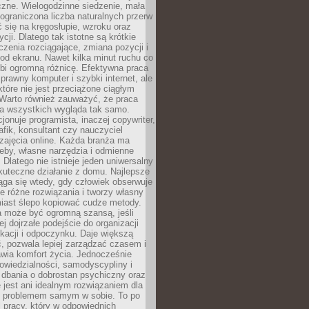
czne. Wielogodzinne siedzenie, mała
i ograniczona liczba naturalnych przerw
 się na kręgosłupie, wzroku oraz
cji. Dlatego tak istotne są krótkie
czenia rozciągające, zmiana pozycji i
d ekranu. Nawet kilka minut ruchu co
obi ogromną różnicę. Efektywna praca
sprawny komputer i szybki internet, ale
 które nie jest przeciążone ciągłym
Warto również zauważyć, że praca
la wszystkich wygląda tak samo.
cjonuje programista, inaczej copywriter,
afik, konsultant czy nauczyciel
zajęcia online. Każda branża ma
eby, własne narzędzia i odmienne
 Dlatego nie istnieje jeden uniwersalny
kuteczne działanie z domu. Najlepsze
iąga się wtedy, gdy człowiek obserwuje
uje różne rozwiązania i tworzy własny
iast ślepo kopiować cudze metody.
a może być ogromną szansą, jeśli
ej dojrzałe podejście do organizacji
kacji i odpoczynku. Daje większą
, pozwala lepiej zarządzać czasem i
wia komfort życia. Jednocześnie
wiedzialności, samodyscypliny i
dbania o dobrostan psychiczny oraz
e jest ani idealnym rozwiązaniem dla
i problemem samym w sobie. To po
 pracy, który w odpowiednich