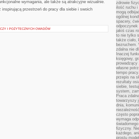
⁢funkcjonalne wymagania, ale także są‍ atrakcyjne wizualnie.
zdrowie fizy
ilość ruchu 
 inspirującą przestrzeń ​do⁤ pracy dla siebie i swoich
mogą odbijać
ogólnej kondy
spacery, ćwi
odpoczynek o
ACZY I POŻYTECZNYCH OWADÓW
jakiś czas r
to nie tylko 
także ciało,
bezruchem. 
zdalna nie d
Inaczej funk
księgowy, gr
prowadzący 
własne potrz
tempo pracy.
przepis na s
rezultaty os
siebie, test
system, zam
Praca zdaln
towarzyszy j
dnia, komuni
niezależność
często popra
wymaga odpo
świadomego 
fizyczny. Ni
każdego, an
prostu model