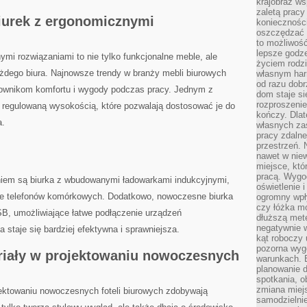
krajobraz w
zaletą pracy
urek ⁢z⁤ ergonomicznymi
koniecznośc
oszczędzać c
to możliwość
lepsze godz
i rozwiązaniami to nie tylko funkcjonalne meble, ‌ale ​
życiem rodz
ażdego biura. Najnowsze trendy w branży mebli ⁤biurowych
własnym har
od razu dob
tkownikom ⁤komfortu‍ i wygody podczas⁣ pracy. Jednym z⁣
dom staje si
rozproszenie
 regulowaną​ wysokością, które ‍pozwalają⁢ dostosować je do
kończy. Dlat
a.
własnych za
pracy zdalne
przestrzeń. 
nawet w nie
miejsce, któ
pracą. Wygod
iem są biurka z⁢ wbudowanymi ładowarkami indukcyjnymi,
oświetlenie 
anie telefonów komórkowych. Dodatkowo, nowoczesne biurka
ogromny wpł
czy łóżka m
, ⁣umożliwiające łatwe podłączenie urządzeń⁤
dłuższą metę
negatywnie 
a staje się bardziej efektywna i sprawniejsza.
kąt roboczy
pozorna wyg
iały w projektowaniu nowoczesnych
warunkach. 
planowanie d
spotkania, 
zmiana miej
jektowaniu nowoczesnych foteli biurowych zdobywają
samodzielni