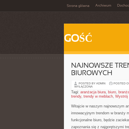
Archiwum
Docho
Strona główna
GOŚĆ
NAJNOWSZE TRE
BIUROWYCH
POSTED BY ADMIN
POSTED ON
WYŁĄCZONA
Tagi:
aranżacja biura
,
biuro
,
branż
trendy
,
trendy w meblach
,
Wystrój
Witajcie w naszym najnowszym artyk
innowacyjnym trendom w branży meb
funkcjonalne biuro,⁢ będzie zacie
zapoznania się ⁣z najgorętszymi tr