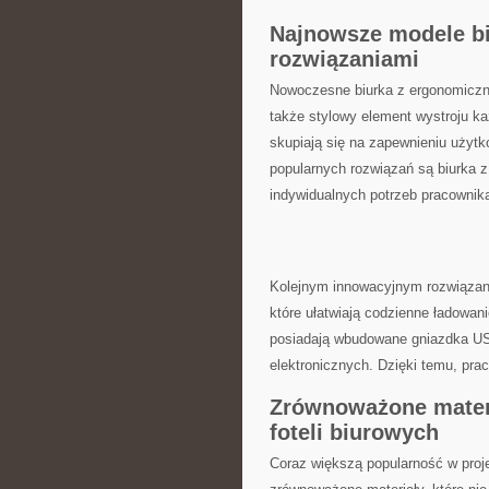
Najnowsze modele bi
rozwiązaniami
Nowoczesne biurka z ergonomicznym
także stylowy ​element wystroju k
‍skupiają⁤ się na zapewnieniu ⁢uży
popularnych rozwiązań są biurka ⁣z
indywidualnych potrzeb pracownik
Kolejnym ⁤innowacyjnym rozwiązan
które ​ułatwiają⁣ codzienne ładow
posiadają wbudowane gniazdka USB
elektronicznych. Dzięki temu, prac
Zrównoważone mater
foteli biurowych
Coraz większą popularność w ‍pro