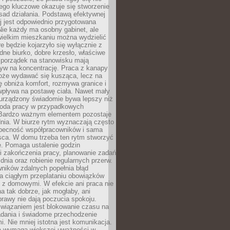
ego kluczowe okazuje się stworzenie
sad działania. Podstawą efektywnej
j jest odpowiednio przygotowana
Nie każdy ma osobny gabinet, ale
wielkim mieszkaniu można wydzielić
re będzie kojarzyło się wyłącznie z
ne biurko, dobre krzesło, właściwe
i porządek na stanowisku mają
yw na koncentrację. Praca z kanapy
oże wydawać się kusząca, lecz na
 obniża komfort, rozmywa granice i
wpływa na postawę ciała. Nawet mały
 urządzony świadomie bywa lepszy niż
oda pracy w przypadkowych
Bardzo ważnym elementem pozostaje
nia. W biurze rytm wyznaczają często
obecność współpracowników i sama
sca. W domu trzeba ten rytm stworzyć
e. Pomaga ustalenie godzin
i zakończenia pracy, planowanie zadań
dnia oraz robienie regularnych przerw.
ników zdalnych popełnia błąd
a ciągłym przeplataniu obowiązków
z domowymi. W efekcie ani praca nie
a tak dobrze, jak mogłaby, ani
rawy nie dają poczucia spokoju.
wiązaniem jest blokowanie czasu na
adania i świadome przechodzenie
i. Nie mniej istotna jest komunikacja.
a wymaga większej uważności w