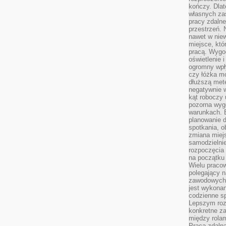
kończy. Dlat
własnych za
pracy zdalne
przestrzeń. 
nawet w nie
miejsce, któ
pracą. Wygod
oświetlenie 
ogromny wpł
czy łóżka m
dłuższą metę
negatywnie 
kąt roboczy
pozorna wyg
warunkach. 
planowanie d
spotkania, 
zmiana miej
samodzielni
rozpoczęcia 
na początku 
Wielu pracow
polegający n
zawodowych 
jest wykonan
codzienne sp
Lepszym roz
konkretne z
między rolam
Praca zdaln