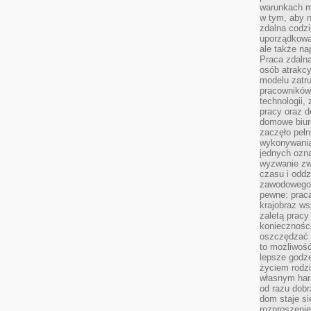
warunkach m
w tym, aby 
zdalna codz
uporządkowa
ale także n
Praca zdalna
osób atrakc
modelu zatru
pracowników 
technologii,
pracy oraz d
domowe biur
zaczęło pełn
wykonywani
jednych ozn
wyzwanie zw
czasu i oddz
zawodowego.
pewne: praca
krajobraz w
zaletą pracy
koniecznośc
oszczędzać c
to możliwość
lepsze godz
życiem rodz
własnym har
od razu dob
dom staje si
rozproszenie