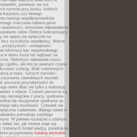
 zespołem, ponieważ nie ma
ch rozmów przy biurku, krótkich
na korytarzu czy łatwego
ia nastroju współpracowników.
omnego znaczenia nabiera jasne
e wiadomości, terminowe odpowiadanie
 ustalanie celów. Dobrze funkcjonujący
y nie opiera się wyłącznie na
 lecz na kulturze współpracy. Ważne
e, przejrzystość i umiejętność
a informacji bez niepotrzebnego
ca w domu może też wpływać na
eczne. Niektórym odpowiada cisza i
go zgiełku, ale inni po pewnym czasie
dczuwać izolację. Brak codziennych
arzą w twarz, luźnych rozmów i
przeżywania zawodowych wyzwań
ać poczucie przynależności do
tego warto dbać nie tylko o realizację
również o relacje. Czasem pomocne są
owy niezwiązane z pracą, spotkania
 online lub okazjonalne spotkania na
istnieje taka możliwość. Człowiek nie
wyłącznie zadaniowo, dlatego nawet w
odowisku potrzebuje zwykłego
innymi. W połowie rozważań o zdalnym
 widać też, jak istotne staje się
z rzetelnych źródeł wiedzy, poradników
dobrze przygotowany
katalog artykułów