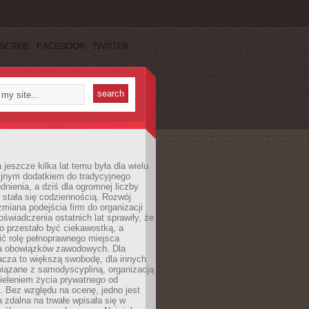
SCRIBE
FACEBOOK
TWITTER
 jeszcze kilka lat temu była dla wielu
yjnym dodatkiem do tradycyjnego
dnienia, a dziś dla ogromnej liczby
stała się codziennością. Rozwój
 zmiana podejścia firm do organizacji
oświadczenia ostatnich lat sprawiły, że
o przestało być ciekawostką, a
ić rolę pełnoprawnego miejsca
a obowiązków zawodowych. Dla
acza to większą swobodę, dla innych
iązane z samodyscypliną, organizacją
ieleniem życia prywatnego od
 Bez względu na ocenę, jedno jest
 zdalna na trwałe wpisała się w