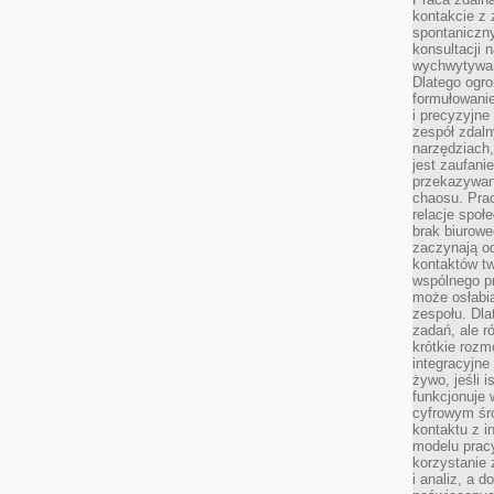
kontakcie z
spontaniczny
konsultacji 
wychwytywan
Dlatego ogr
formułowani
i precyzyjne
zespół zdaln
narzędziach,
jest zaufani
przekazywani
chaosu. Pra
relacje społ
brak biurowe
zaczynają o
kontaktów tw
wspólnego 
może osłabi
zespołu. Dla
zadań, ale 
krótkie rozm
integracyjne
żywo, jeśli 
funkcjonuje 
cyfrowym śr
kontaktu z 
modelu pracy
korzystanie 
i analiz, a 