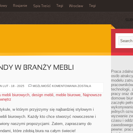
dowy
Rosjanie
Tagi
Tagi
Spis Treści
Wrocław
SUB
NDY W BRANŻY MEBLI
Praca zdalna
osób atrakc
modelu zatru
pracowników 
NAJNOWSZE
 LUT - 18 - 2025
MOŻLIWOŚĆ KOMENTOWANIA
ZOSTAŁA
technologii,
TRENDY
W
pracy oraz d
a mebli biurowych
,
design mebli
,
meble biurowe
,
Najnowsze
BRANŻY
domowe biur
 wnętrz
MEBLI
BIUROWYCH
zaczęło pełn
wykonywani
ule, w którym ​przyjrzymy ​się ⁤najbardziej stylowym i
jednych ozn
wyzwanie zw
li⁤ biurowych. Każdy ‌kto chce stworzyć nowoczesne ⁣i⁤
czasu i oddz
kawiony naszymi propozycjami. Zatem, zapraszamy​ do​
zawodowego.
pewne: praca
endami, które zdobią biura na⁢ całym świecie!