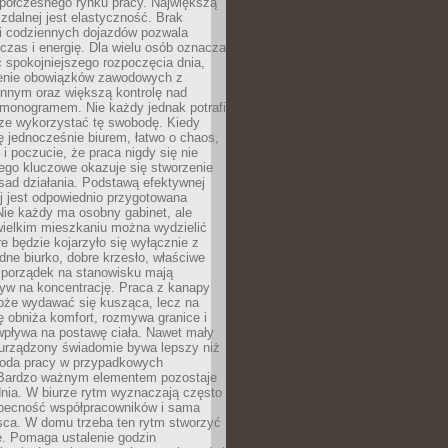
spółczesnego rynku pracy. Największą
 zdalnej jest elastyczność. Brak
i codziennych dojazdów pozwala
zas i energię. Dla wielu osób oznacza
 spokojniejszego rozpoczęcia dnia,
enie obowiązków zawodowych z
innym oraz większą kontrolę nad
monogramem. Nie każdy jednak potrafi
rze wykorzystać tę swobodę. Kiedy
ę jednocześnie biurem, łatwo o chaos,
 i poczucie, że praca nigdy się nie
ego kluczowe okazuje się stworzenie
sad działania. Podstawą efektywnej
j jest odpowiednio przygotowana
Nie każdy ma osobny gabinet, ale
wielkim mieszkaniu można wydzielić
re będzie kojarzyło się wyłącznie z
ne biurko, dobre krzesło, właściwe
i porządek na stanowisku mają
yw na koncentrację. Praca z kanapy
oże wydawać się kusząca, lecz na
 obniża komfort, rozmywa granice i
wpływa na postawę ciała. Nawet mały
 urządzony świadomie bywa lepszy niż
oda pracy w przypadkowych
Bardzo ważnym elementem pozostaje
nia. W biurze rytm wyznaczają często
obecność współpracowników i sama
sca. W domu trzeba ten rytm stworzyć
e. Pomaga ustalenie godzin