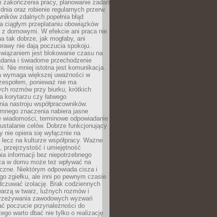
i zakończenia pracy, planowanie zadań
dnia oraz robienie regularnych przerw.
ników zdalnych popełnia błąd
a ciągłym przeplataniu obowiązków
z domowymi. W efekcie ani praca nie
a tak dobrze, jak mogłaby, ani
rawy nie dają poczucia spokoju.
wiązaniem jest blokowanie czasu na
adania i świadome przechodzenie
i. Nie mniej istotna jest komunikacja.
a wymaga większej uważności w
 zespołem, ponieważ nie ma
ch rozmów przy biurku, krótkich
na korytarzu czy łatwego
ia nastroju współpracowników.
omnego znaczenia nabiera jasne
e wiadomości, terminowe odpowiadanie
 ustalanie celów. Dobrze funkcjonujący
y nie opiera się wyłącznie na
 lecz na kulturze współpracy. Ważne
e, przejrzystość i umiejętność
a informacji bez niepotrzebnego
ca w domu może też wpływać na
eczne. Niektórym odpowiada cisza i
go zgiełku, ale inni po pewnym czasie
dczuwać izolację. Brak codziennych
arzą w twarz, luźnych rozmów i
przeżywania zawodowych wyzwań
ać poczucie przynależności do
tego warto dbać nie tylko o realizację