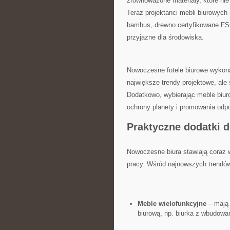
zrównoważone ‍materiały, które nie⁤
Teraz projektanci mebli biurowych‌ 
bambus, ⁢drewno certyfikowane FSC
przyjazne ​dla środowiska.
Nowoczesne⁣ fotele biurowe wykonan
największe trendy projektowe, ale
Dodatkowo,​ wybierając ‍meble biu
ochrony planety i promowania odpo
Praktyczne ⁢dodatki ⁤
Nowoczesne biura stawiają coraz w
pracy. Wśród najnowszych trendów 
Meble wielofunkcyjne
–​ mają
biurową,⁣ np. ⁣biurka z‌ wbudowa