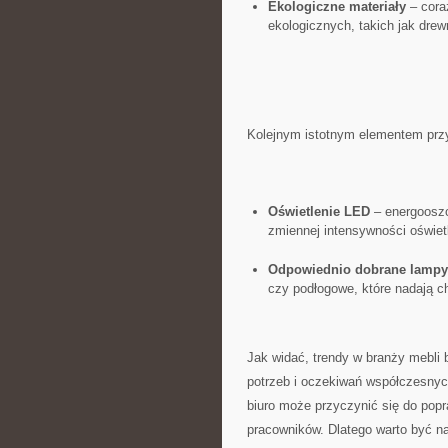
Ekologiczne materiały
– ‌cora
ekologicznych, ⁢takich‌ jak dr
Kolejnym istotnym elementem ⁣przy 
Oświetlenie LED
–‌ energooszc
zmiennej⁤ intensywności oświet
Odpowiednio ​dobrane ⁢lampy
czy podłogowe, które nadają⁤ ch
Jak ⁤widać, ⁤trendy⁢ w branży mebli
potrzeb i oczekiwań współczesnyc
biuro może przyczynić​ się do pop
pracowników. Dlatego warto być na