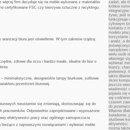
z więcej‌ firm decyduje się na ⁣meble⁣ wykonane ⁢z⁤ materiałów
zadań, ale 
krótkie rozm
ewno certyfikowane FSC czy tworzywa sztuczne z ⁣recyklingu.
integracyjne
żywo, jeśli 
funkcjonuje 
cyfrowym śr
kontaktu z 
modelu pracy
korzystanie 
aranżacji biura jest oświetlenie. ​W tym⁤ zakresie rządzą:
i analiz, a 
poświęconyc
narzędziom o
wielu osób 
własnego sty
zędne, zdrowe dla oczu i ⁢bardzo trwałe, idealne do biur o
wybierać met
lenia.
branży, char
preferencji.
także dbanie
– minimalistyczne, designerskie lampy ‌biurkowe,⁢ sufitowe​
skoro komput
arakteru przestrzeni biurowej.
jeszcze wie
wiadomość c
pojawia się 
się codzienn
czasem zaw
 biurowych nieustannie się ⁤zmieniają, dostosowując ‍się do
do przemęcze
h pracowników. Odpowiednio ⁤zaprojektowane i wyposażone
Właśnie dla
świadomie, 
rawy⁤ efektywności pracy ⁤oraz ogólnego ⁤samopoczucia
służbowe kom
aktywności. 
 bieżąco ​z najnowszymi​ rozwiązaniami i wybierać​ meble
można także