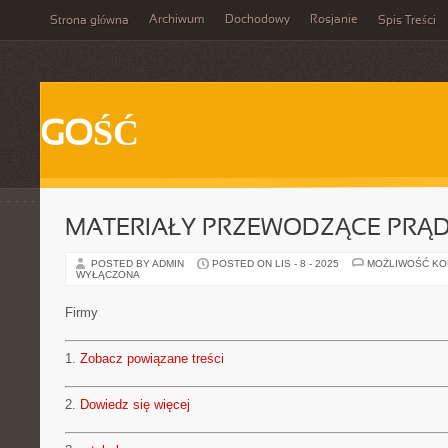
Archiwum
Dochodowy
Rosjanie
Strona główna
Spis Treści
GOŚĆ
MATERIAŁY PRZEWODZĄCE PRĄ
POSTED BY ADMIN
POSTED ON LIS - 8 - 2025
MOŻLIWOŚĆ K
WYŁĄCZONA
Firmy
1.
Zobacz powiązane treści
2.
Dowiedz się więcej