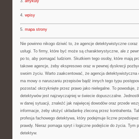
3.
artykuly
4.
wpisy
5.
mapa strony
Nie powinno nikogo dziwić to, że agencje detektywistyczne coraz 
usługi. To firmy, które być może są charakterystyczne, ale z pe
po to, aby pomagać ludziom. Skutkiem tego osoby, które mają pr
takowe agencje, żeby ekspresowo oraz w pewnej dyskrecji pozbyć
swoim życiu. Warto zaakcentować, że agencja detektywistyczna dz
ma mowy o naruszaniu przepisów bądź innych tego typu postępow
pozostać okrzyknięte przez prawo jako nielegalne. To powoduje,
detektywów jest najzwyczajniej w świecie dopuszczalne. Jednostki
w danej sytuacji, znaleźć jak najwięcej dowodów oraz przede ws
informacje, żeby ułożyć układankę zleconą przez kontrahenta. Ta
profesja fachowego detektywa, który podejmuje liczne przedsięwz
prawdy. Nieraz pomaga spryt i logiczne podejście do życia. Tym 
detektyw.