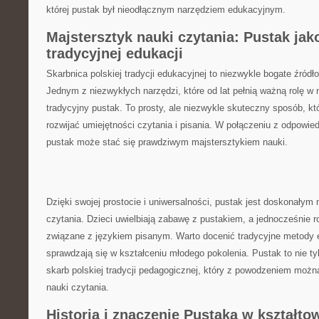
której pustak był nieodłącznym narzędziem edukacyjnym.
Majstersztyk​ nauki czytania: Pustak jak
tradycyjnej edukacji
Skarbnica polskiej tradycji edukacyjnej to niezwykle bogate źródł
Jednym z niezwykłych narzędzi, które od lat pełnią ważną rolę w ​
tradycyjny pustak. To prosty,‍ ale niezwykle skuteczny sposób, 
rozwijać ‍umiejętności czytania ‍i pisania. W połączeniu z odpowi
pustak‍ może ​stać się prawdziwym majstersztykiem⁤ nauki.
Dzięki swojej prostocie i uniwersalności, pustak jest doskonałym​
czytania. Dzieci uwielbiają zabawę z pustakiem,⁣ a jednocześnie r
związane ⁣z językiem pisanym. Warto docenić tradycyjne⁣ metody ed
sprawdzają się w kształceniu młodego‌ pokolenia. Pustak to nie t
skarb ‍polskiej tradycji ​pedagogicznej, który z powodzeniem możn
nauki czytania.
Historia i znaczenie Pustaka w kształtow