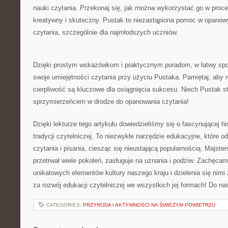
nauki czytania. Przekonaj się, jak można wykorzystać go ⁤w proc
kreatywny i skuteczny. Pustak ‌to niezastąpiona pomoc⁣ w opanow
czytania, szczególnie dla najmłodszych uczniów.
Dzięki prostym wskazówkom i praktycznym poradom, w łatwy spo
swoje umiejętności czytania ‌przy użyciu Pustaka. ​Pamiętaj, aby ‍
cierpliwość są kluczowe⁤ dla osiągnięcia sukcesu. Niech Pustak st
sprzymierzeńcem w drodze do opanowania czytania! ​
Dzięki lekturze tego artykułu dowiedzieliśmy się o fascynującej his
tradycji czytelniczej. To niezwykłe narzędzie edukacyjne,⁤ któr
czytania i pisania, ciesząc się nieustającą popularnością. Majster
przetrwał ⁢wiele pokoleń, zasługuje na uznania i podziw. Zachęca
unikatowych elementów kultury naszego kraju i dzielenia się nimi
za⁣ rozwój edukacji czytelniczej ⁣we wszystkich⁢ jej ‍formach! Do n
CATEGORIES:
PRZYRODA I AKTYWNOŚCI NA ŚWIEŻYM POWIETRZU