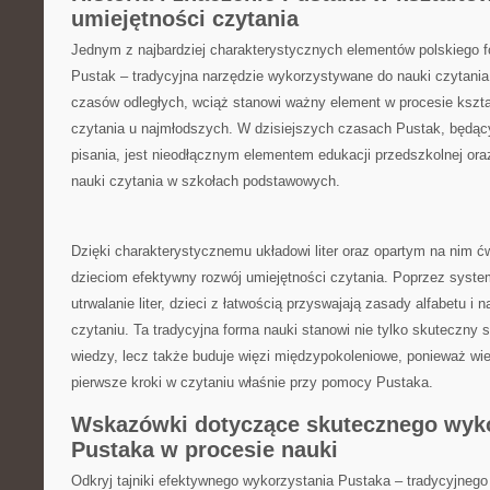
umiejętności czytania
Jednym ⁣z najbardziej charakterystycznych elementów​ polskiego folk
Pustak – tradycyjna narzędzie wykorzystywane do nauki czytania
czasów odległych, ⁣wciąż​ stanowi ⁢ważny element w procesie kszt
czytania u najmłodszych. W dzisiejszych czasach Pustak, będący
pisania, jest nieodłącznym elementem edukacji przedszkolnej o
nauki czytania w szkołach podstawowych.
Dzięki charakterystycznemu układowi liter oraz opartym na nim 
dzieciom efektywny rozwój umiejętności czytania. Poprzez syste
utrwalanie liter, ​dzieci z ⁢łatwością przyswajają zasady alfabetu⁢ i
czytaniu. Ta tradycyjna forma ⁣nauki stanowi nie tylko skuteczny
wiedzy, lecz także buduje więzi międzypokoleniowe, ponieważ ​wi
pierwsze kroki w czytaniu właśnie przy pomocy Pustaka.
Wskazówki dotyczące skutecznego wyko
Pustaka ‍w procesie nauki
Odkryj tajniki ‍efektywnego ⁤wykorzystania Pustaka – tradycyjnego