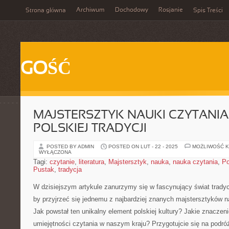
Archiwum
Dochodowy
Rosjanie
Strona główna
Spis Treści
GOŚĆ
MAJSTERSZTYK NAUKI CZYTANIA
POLSKIEJ TRADYCJI
POSTED BY ADMIN
POSTED ON LUT - 22 - 2025
MOŻLIWOŚĆ 
WYŁĄCZONA
Tagi:
czytanie
,
literatura
,
Majstersztyk
,
nauka
,
nauka czytania
,
Po
Pustak
,
tradycja
W dzisiejszym⁣ artykule zanurzymy się ⁢w fascynujący świat tradyc
by przyjrzeć się jednemu z najbardziej znanych majstersztyków na
Jak powstał ten unikalny element polskiej kultury? Jakie znaczeni
umiejętności czytania w naszym kraju? Przygotujcie się na podróż 