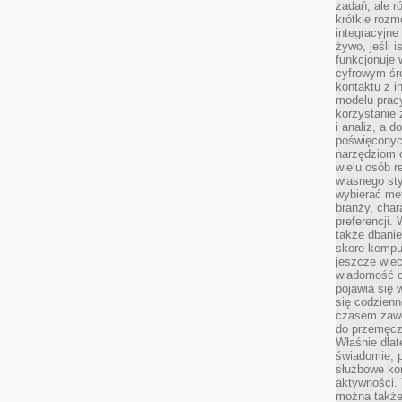
zadań, ale 
krótkie rozm
integracyjne
żywo, jeśli 
funkcjonuje 
cyfrowym śr
kontaktu z 
modelu pracy
korzystanie 
i analiz, a 
poświęconyc
narzędziom o
wielu osób 
własnego sty
wybierać met
branży, char
preferencji.
także dbanie
skoro komput
jeszcze wie
wiadomość c
pojawia się 
się codzienn
czasem zaw
do przemęcze
Właśnie dla
świadomie, 
służbowe kom
aktywności. 
można także