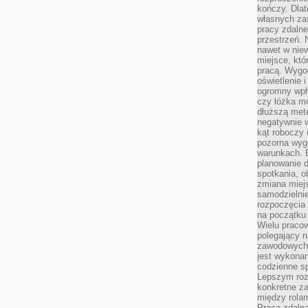
kończy. Dlat
własnych za
pracy zdalne
przestrzeń. 
nawet w nie
miejsce, któ
pracą. Wygod
oświetlenie 
ogromny wpł
czy łóżka m
dłuższą metę
negatywnie 
kąt roboczy
pozorna wyg
warunkach. 
planowanie d
spotkania, 
zmiana miej
samodzielni
rozpoczęcia 
na początku 
Wielu pracow
polegający n
zawodowych 
jest wykonan
codzienne sp
Lepszym roz
konkretne z
między rolam
Praca zdaln