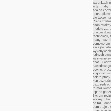
warunkach m
w tym, aby 
zdalna codz
uporządkowa
ale także n
Praca zdalna
osób atrakc
modelu zatru
pracowników 
technologii,
pracy oraz d
domowe biur
zaczęło pełn
wykonywani
jednych ozn
wyzwanie zw
czasu i oddz
zawodowego.
pewne: praca
krajobraz w
zaletą pracy
koniecznośc
oszczędzać c
to możliwość
lepsze godz
życiem rodz
własnym har
od razu dob
dom staje si
rozproszenie