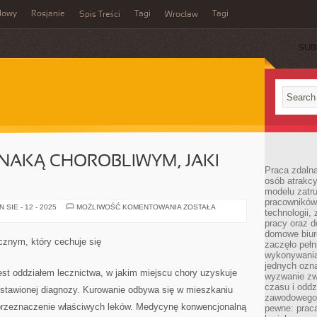
dowy
Rosjanie
Tagi
Tagi
Spis Treści
Wrocław
SUB
OZNAKĄ CHOROBLIWYM, JAKI
Praca zdalna
osób atrakc
modelu zatru
pracowników 
ŁYSIENIE
SIE - 12 - 2025
MOŻLIWOŚĆ KOMENTOWANIA
ZOSTAŁA
technologii,
JEST
OZNAKĄ
pracy oraz d
CHOROBLIWYM,
domowe biur
JAKI
cznym, który cechuje się
zaczęło pełn
CECHUJE
SIĘ
wykonywani
jednych ozn
st oddziałem lecznictwa, w jakim miejscu chory uzyskuje
wyzwanie zw
czasu i oddz
tawionej diagnozy. Kurowanie odbywa się w mieszkaniu
zawodowego.
 przeznaczenie właściwych leków. Medycynę konwencjonalną
pewne: praca