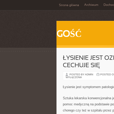
Archiwum
Docho
Strona główna
GOŚĆ
ŁYSIENIE JEST 
CECHUJE SIĘ
POSTED BY ADMIN
POSTED ON 
WYŁĄCZONA
Łysienie jest symptomem patologi
Sztuka lekarska konwencjonalna je
pomoc medyczną na podstawie pos
chorego czy też w szpitalu przez