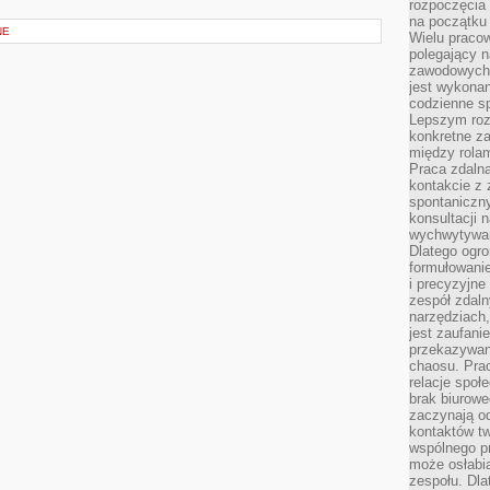
rozpoczęcia 
na początku 
NE
Wielu pracow
polegający n
zawodowych 
jest wykonan
codzienne sp
Lepszym roz
konkretne z
między rolam
Praca zdaln
kontakcie z
spontaniczny
konsultacji 
wychwytywan
Dlatego ogr
formułowani
i precyzyjne
zespół zdaln
narzędziach,
jest zaufani
przekazywani
chaosu. Pra
relacje społ
brak biurowe
zaczynają o
kontaktów tw
wspólnego 
może osłabi
zespołu. Dla