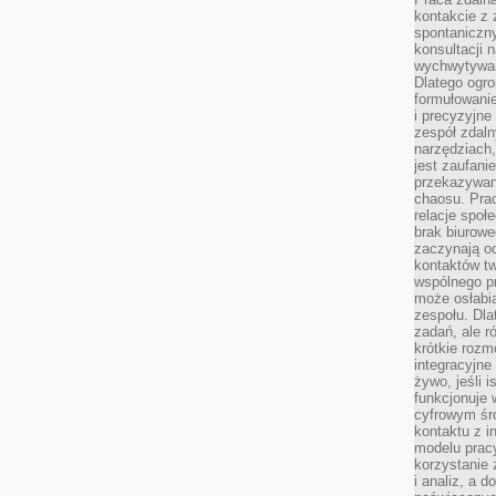
kontakcie z
spontaniczny
konsultacji 
wychwytywan
Dlatego ogr
formułowani
i precyzyjne
zespół zdaln
narzędziach,
jest zaufani
przekazywani
chaosu. Pra
relacje społ
brak biurowe
zaczynają o
kontaktów tw
wspólnego 
może osłabi
zespołu. Dla
zadań, ale 
krótkie rozm
integracyjne
żywo, jeśli 
funkcjonuje 
cyfrowym śr
kontaktu z 
modelu pracy
korzystanie 
i analiz, a 