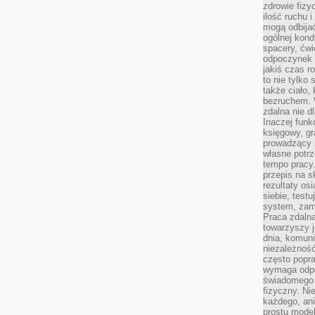
zdrowie fizy
ilość ruchu 
mogą odbijać
ogólnej kondy
spacery, ćwi
odpoczynek o
jakiś czas r
to nie tylko 
także ciało,
bezruchem. 
zdalna nie d
Inaczej funk
księgowy, gr
prowadzący 
własne potrz
tempo pracy.
przepis na s
rezultaty os
siebie, test
system, zam
Praca zdaln
towarzyszy j
dnia, komuni
niezależność
często popra
wymaga odpo
świadomego 
fizyczny. Ni
każdego, an
prostu model