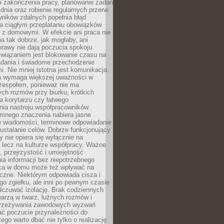
i zakończenia pracy, planowanie zadań
dnia oraz robienie regularnych przerw.
ników zdalnych popełnia błąd
a ciągłym przeplataniu obowiązków
z domowymi. W efekcie ani praca nie
a tak dobrze, jak mogłaby, ani
rawy nie dają poczucia spokoju.
wiązaniem jest blokowanie czasu na
adania i świadome przechodzenie
i. Nie mniej istotna jest komunikacja.
a wymaga większej uważności w
 zespołem, ponieważ nie ma
ch rozmów przy biurku, krótkich
na korytarzu czy łatwego
ia nastroju współpracowników.
omnego znaczenia nabiera jasne
e wiadomości, terminowe odpowiadanie
 ustalanie celów. Dobrze funkcjonujący
y nie opiera się wyłącznie na
 lecz na kulturze współpracy. Ważne
e, przejrzystość i umiejętność
a informacji bez niepotrzebnego
ca w domu może też wpływać na
eczne. Niektórym odpowiada cisza i
go zgiełku, ale inni po pewnym czasie
dczuwać izolację. Brak codziennych
arzą w twarz, luźnych rozmów i
przeżywania zawodowych wyzwań
ać poczucie przynależności do
tego warto dbać nie tylko o realizację