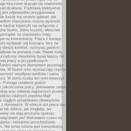
ego kluczowe okazuje się stworzenie
sad działania. Podstawą efektywnej
j jest odpowiednio przygotowana
Nie każdy ma osobny gabinet, ale
wielkim mieszkaniu można wydzielić
re będzie kojarzyło się wyłącznie z
ne biurko, dobre krzesło, właściwe
i porządek na stanowisku mają
yw na koncentrację. Praca z kanapy
oże wydawać się kusząca, lecz na
 obniża komfort, rozmywa granice i
wpływa na postawę ciała. Nawet mały
 urządzony świadomie bywa lepszy niż
oda pracy w przypadkowych
Bardzo ważnym elementem pozostaje
nia. W biurze rytm wyznaczają często
obecność współpracowników i sama
sca. W domu trzeba ten rytm stworzyć
e. Pomaga ustalenie godzin
i zakończenia pracy, planowanie zadań
dnia oraz robienie regularnych przerw.
ników zdalnych popełnia błąd
a ciągłym przeplataniu obowiązków
z domowymi. W efekcie ani praca nie
a tak dobrze, jak mogłaby, ani
rawy nie dają poczucia spokoju.
wiązaniem jest blokowanie czasu na
adania i świadome przechodzenie
i. Nie mniej istotna jest komunikacja.
a wymaga większej uważności w