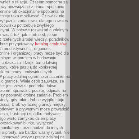
również o relacje. Czasem pomocne są
owy niezwiązane z pracą, spotkania
 online lub okazjonalne spotkania na
istnieje taka możliwość. Człowiek nie
wyłącznie zadaniowo, dlatego nawet w
odowisku potrzebuje zwykłego
innymi. W połowie rozważań o zdalnym
 widać też, jak istotne staje się
z rzetelnych źródeł wiedzy, poradników
dobrze przygotowany
katalog artykułów
h produktywności, ergonomii,
nline i organizacji pracy może być dla
realnym wsparciem w budowaniu
lu działania. Dzięki temu łatwiej
ody, które pasują do konkretnej
akteru pracy i indywidualnych
 W pracy zdalnej ogromne znaczenie ma
 o granice. Wiele osób zauważa, że
er jest zawsze pod ręką, łatwo
czorem sprawdzić pocztę, odpisać na
zy poprawić drobne zadanie. Problem
wtedy, gdy takie drobne wyjątki stają
ością. Brak wyraźnej granicy między
odowym a prywatnym może prowadzić
nia, frustracji i spadku motywacji.
tego warto zamykać dzień pracy
porządkować biurko, wyłączać
unikatory i przechodzić do innych
To prosty, ale bardzo ważny rytuał. Nie
 ignorować wpływu pracy zdalnej na