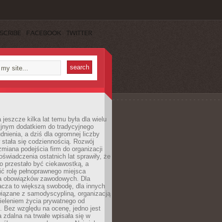
SCRIBE
FACEBOOK
TWITTER
 jeszcze kilka lat temu była dla wielu
yjnym dodatkiem do tradycyjnego
dnienia, a dziś dla ogromnej liczby
stała się codziennością. Rozwój
 zmiana podejścia firm do organizacji
oświadczenia ostatnich lat sprawiły, że
o przestało być ciekawostką, a
ić rolę pełnoprawnego miejsca
a obowiązków zawodowych. Dla
acza to większą swobodę, dla innych
iązane z samodyscypliną, organizacją
ieleniem życia prywatnego od
 Bez względu na ocenę, jedno jest
 zdalna na trwałe wpisała się w