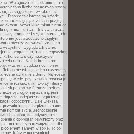
czne. Wielogodzinne siedzenie, mała
i ograniczona liczba naturalnych przerw
 się na kręgosłupie, wzroku oraz
cji. Dlatego tak istotne są krótkie
czenia rozciągające, zmiana pozycji i
d ekranu. Nawet kilka minut ruchu co
obi ogromną różnicę. Efektywna praca
sprawny komputer i szybki internet, ale
 które nie jest przeciążone ciągłym
Warto również zauważyć, że praca
la wszystkich wygląda tak samo.
cjonuje programista, inaczej copywriter,
afik, konsultant czy nauczyciel
zajęcia online. Każda branża ma
eby, własne narzędzia i odmienne
 Dlatego nie istnieje jeden uniwersalny
kuteczne działanie z domu. Najlepsze
iąga się wtedy, gdy człowiek obserwuje
uje różne rozwiązania i tworzy własny
iast ślepo kopiować cudze metody.
a może być ogromną szansą, jeśli
ej dojrzałe podejście do organizacji
kacji i odpoczynku. Daje większą
, pozwala lepiej zarządzać czasem i
wia komfort życia. Jednocześnie
wiedzialności, samodyscypliny i
dbania o dobrostan psychiczny oraz
e jest ani idealnym rozwiązaniem dla
i problemem samym w sobie. To po
 pracy, który w odpowiednich