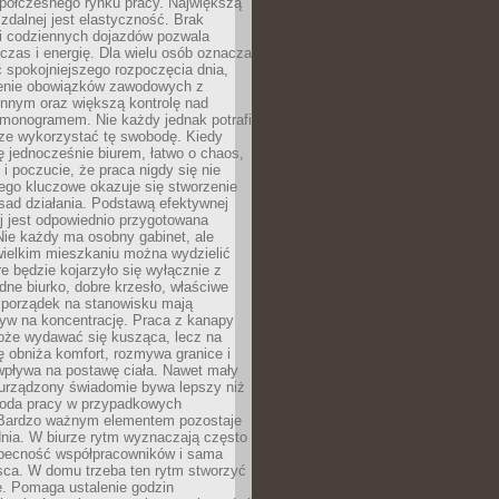
spółczesnego rynku pracy. Największą
 zdalnej jest elastyczność. Brak
i codziennych dojazdów pozwala
zas i energię. Dla wielu osób oznacza
 spokojniejszego rozpoczęcia dnia,
enie obowiązków zawodowych z
innym oraz większą kontrolę nad
monogramem. Nie każdy jednak potrafi
rze wykorzystać tę swobodę. Kiedy
ę jednocześnie biurem, łatwo o chaos,
 i poczucie, że praca nigdy się nie
ego kluczowe okazuje się stworzenie
sad działania. Podstawą efektywnej
j jest odpowiednio przygotowana
Nie każdy ma osobny gabinet, ale
wielkim mieszkaniu można wydzielić
re będzie kojarzyło się wyłącznie z
ne biurko, dobre krzesło, właściwe
i porządek na stanowisku mają
yw na koncentrację. Praca z kanapy
oże wydawać się kusząca, lecz na
 obniża komfort, rozmywa granice i
wpływa na postawę ciała. Nawet mały
 urządzony świadomie bywa lepszy niż
oda pracy w przypadkowych
Bardzo ważnym elementem pozostaje
nia. W biurze rytm wyznaczają często
obecność współpracowników i sama
sca. W domu trzeba ten rytm stworzyć
e. Pomaga ustalenie godzin