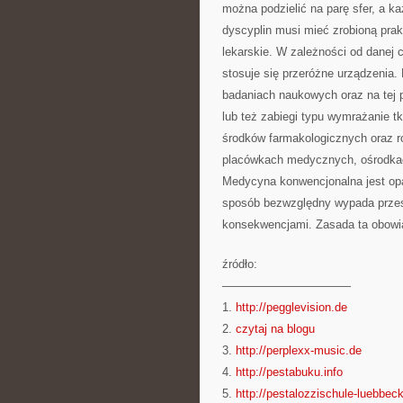
można podzielić na parę sfer, a k
dyscyplin musi mieć zrobioną prak
lekarskie. W zależności od danej
stosuje się przeróżne urządzenia.
badaniach naukowych oraz na tej 
lub też zabiegi typu wymrażanie 
środków farmakologicznych oraz r
placówkach medycznych, ośrodkach
Medycyna konwencjonalna jest op
sposób bezwzględny wypada przes
konsekwencjami. Zasada ta obowią
źródło:
———————————
1.
http://pegglevision.de
2.
czytaj na blogu
3.
http://perplexx-music.de
4.
http://pestabuku.info
5.
http://pestalozzischule-luebbec