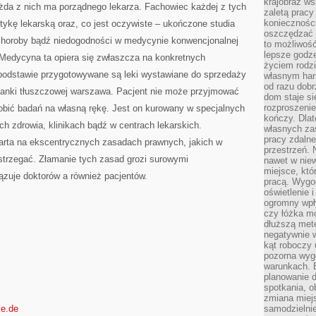
krajobraz w
ażda z nich ma porządnego lekarza. Fachowiec każdej z tych
zaletą pracy
koniecznośc
tykę lekarską oraz, co jest oczywiste – ukończone studia
oszczędzać c
 choroby bądź niedogodności w medycynie konwencjonalnej
to możliwość
lepsze godz
 Medycyna ta opiera się zwłaszcza na konkretnych
życiem rodz
podstawie przygotowywane są leki wystawiane do sprzedaży
własnym har
od razu dob
tkanki tłuszczowej warszawa. Pacjent nie może przyjmować
dom staje si
rozproszenie
obić badań na własną rękę. Jest on kurowany w specjalnych
kończy. Dlat
 zdrowia, klinikach bądź w centrach lekarskich.
własnych za
pracy zdalne
arta na ekscentrycznych zasadach prawnych, jakich w
przestrzeń. 
trzegać. Złamanie tych zasad grozi surowymi
nawet w nie
miejsce, któ
zuje doktorów a również pacjentów.
pracą. Wygod
oświetlenie 
ogromny wpł
czy łóżka m
dłuższą metę
negatywnie 
kąt roboczy
pozorna wyg
warunkach. 
planowanie d
spotkania, 
zmiana miej
ke.de
samodzielni