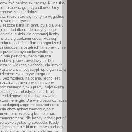
oże być bardzo skuteczny. Klucz tkwi
nie traktować go przypadkowo. Gdy
ienność zostaje dobrze
na, może stać się nie tylko wygodna,
aprawdę efektywna.
 jeszcze kilka lat temu była dla wielu
yjnym dodatkiem do tradycyjnego
dnienia, a dziś dla ogromnej liczby
stała się codziennością. Rozwój
 zmiana podejścia firm do organizacji
oświadczenia ostatnich lat sprawiły, że
o przestało być ciekawostką, a
ić rolę pełnoprawnego miejsca
a obowiązków zawodowych. Dla
acza to większą swobodę, dla innych
iązane z samodyscypliną, organizacją
ieleniem życia prywatnego od
 Bez względu na ocenę, jedno jest
 zdalna na trwałe wpisała się w
spółczesnego rynku pracy. Największą
 zdalnej jest elastyczność. Brak
i codziennych dojazdów pozwala
zas i energię. Dla wielu osób oznacza
 spokojniejszego rozpoczęcia dnia,
enie obowiązków zawodowych z
innym oraz większą kontrolę nad
monogramem. Nie każdy jednak potrafi
rze wykorzystać tę swobodę. Kiedy
ę jednocześnie biurem, łatwo o chaos,
 i poczucie, że praca nigdy się nie