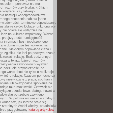
 zespołem, ponieważ nie ma
ch rozmów przy biurku, krótkich
na korytarzu czy łatwego
ia nastroju współpracowników.
omnego znaczenia nabiera jasne
e wiadomości, terminowe odpowiadanie
 ustalanie celów. Dobrze funkcjonujący
y nie opiera się wyłącznie na
 lecz na kulturze współpracy. Ważne
e, przejrzystość i umiejętność
a informacji bez niepotrzebnego
ca w domu może też wpływać na
eczne. Niektórym odpowiada cisza i
go zgiełku, ale inni po pewnym czasie
dczuwać izolację. Brak codziennych
arzą w twarz, luźnych rozmów i
przeżywania zawodowych wyzwań
ać poczucie przynależności do
tego warto dbać nie tylko o realizację
również o relacje. Czasem pomocne są
owy niezwiązane z pracą, spotkania
 online lub okazjonalne spotkania na
istnieje taka możliwość. Człowiek nie
wyłącznie zadaniowo, dlatego nawet w
odowisku potrzebuje zwykłego
innymi. W połowie rozważań o zdalnym
 widać też, jak istotne staje się
z rzetelnych źródeł wiedzy, poradników
dobrze przygotowany
katalog artykułów