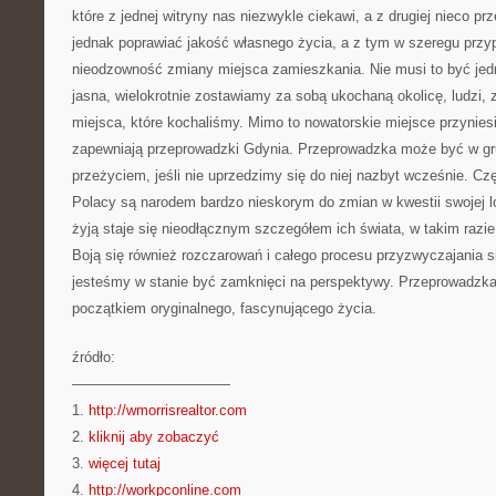
które z jednej witryny nas niezwykle ciekawi, a z drugiej nieco p
jednak poprawiać jakość własnego życia, a z tym w szeregu przy
nieodzowność zmiany miejsca zamieszkania. Nie musi to być jed
jasna, wielokrotnie zostawiamy za sobą ukochaną okolicę, ludzi, z
miejsca, które kochaliśmy. Mimo to nowatorskie miejsce przynies
zapewniają przeprowadzki Gdynia. Przeprowadzka może być w gr
przeżyciem, jeśli nie uprzedzimy się do niej nazbyt wcześnie. Cz
Polacy są narodem bardzo nieskorym do zmian w kwestii swojej lo
żyją staje się nieodłącznym szczegółem ich świata, w takim razie
Boją się również rozczarowań i całego procesu przyzwyczajania s
jesteśmy w stanie być zamknięci na perspektywy. Przeprowadzk
początkiem oryginalnego, fascynującego życia.
źródło:
———————————
1.
http://wmorrisrealtor.com
2.
kliknij aby zobaczyć
3.
więcej tutaj
4.
http://workpconline.com