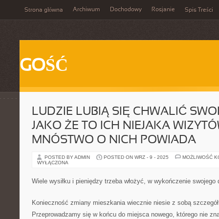
Archiwum
Dochodowy
Rosjanie
Strona główna
Spis Treści
GOŚĆ
LUDZIE LUBIĄ SIĘ CHWALIĆ SWO
JAKO ŻE TO ICH NIEJAKA WIZYT
MNÓSTWO O NICH POWIADA
POSTED BY ADMIN
POSTED ON WRZ - 9 - 2025
MOŻLIWOŚĆ 
WYŁĄCZONA
Wiele wysiłku i pieniędzy trzeba włożyć, w wykończenie swojego
Konieczność zmiany mieszkania wiecznie niesie z sobą szczegół
Przeprowadzamy się w końcu do miejsca nowego, którego nie zna