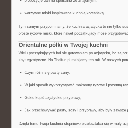
propozycje dań na spotkania ze znajomymi,
warzywne miski inspirowane kuchnią koreańską.
Tym samym przypominamy, że kuchnia azjatycka to nie tylko sus
proste ryżowe miski, które nawet początkujący może przygotowa
Orientalne półki w Twojej kuchni
Wielu początkujących boi się gotowaniem po azjatycku, bo są pr
zbyt egzotyczne. Na Thaifun.pl rozbijamy ten mit. W naszych po
Czym różni się pasty curry,
W jaki sposób wykorzystywać makarony ryżowe i pszenną ra
Gdzie kupić azjatyckie przyprawy,
Jak przechowywać pasty, sosy i przyprawy, aby były zawsze 
Dzięki temu Twoja kuchnia stopniowo przekształca się w mały azja