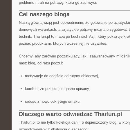
problemu i trafi na potrawę, która go zachwyci.
Cel naszego bloga
Naszą główną wizją jest udowodnienie, że gotowanie po azjatyck
domowych warunkach, a azjatyckie potrawy można przygotować
technik. Thaifun.pl to mapa po kuchniach Azji, który pokazuje kro
poznać produktami, których wcześniej nie używałeś.
Chcemy, aby zarówno początkujący, jak i zaawansowany miłośnik g
nasz blog, od razu poczuł:
motywację do odejścia od rutyny obiadowej,
komfort, że przepis jest jasno opisany,
radość z nowo odkrytego smaku.
Dlaczego warto odwiedzać Thaifun.pl
Thaifun.pl to nie tylko kolekcja dań. To dopieszczony blog, w któ
przygotowywany z dbałością o szczegóły.