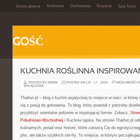
Archiwum
Dochodowy
Rosjanie
Strona główna
Spis Treści
GOŚĆ
KUCHNIA ROŚLINNA INSPIROWA
POSTED BY ADMIN
POSTED ON LIS - 17 - 2025
MOŻLIWOŚĆ 
WYŁĄCZONA
Thaifun.pl – blog o kuchni azjatyckiej to miejsce w sieci, w które
się z pasją do gotowania. To blog, który powstał z potrzeby dziel
przybliżyć orientalne jedzenie w inspirującej formie. Zobacz:
Stree
Południowo-Wschodniej
i Kuchnia tajska. Na stronie Thaifun.pl odn
kulinarnych, porad oraz historii, które zanurzą Cię do egzotyczn
pho, ale także szybkich stir-fry. To miejsce, w którym początkują