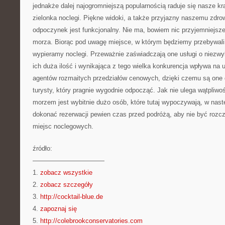
jednakże dalej najogromniejszą popularnością raduje się nasze k
zielonka noclegi. Piękne widoki, a także przyjazny naszemu zdro
odpoczynek jest funkcjonalny. Nie ma, bowiem nic przyjemniejsze
morza. Biorąc pod uwagę miejsce, w którym będziemy przebywali 
wypieramy noclegi. Przeważnie zaświadczają one usługi o niezwy
ich duża ilość i wynikająca z tego wielka konkurencja wpływa na 
agentów rozmaitych przedziałów cenowych, dzięki czemu są one
turysty, który pragnie wygodnie odpocząć. Jak nie ulega wątpliwo
morzem jest wybitnie dużo osób, które tutaj wypoczywają, w nast
dokonać rezerwacji pewien czas przed podróżą, aby nie być roz
miejsc noclegowych.
źródło:
———————————
1.
zobacz wszystkie
2.
zobacz szczegóły
3.
http://cocktail-blue.de
4.
zapoznaj się
5.
http://colebrookconservatories.com