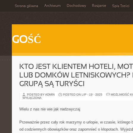
Archiwum
Dochodowy
Rosjanie
Strona główna
Spis Treści
GOŚĆ
KTO JEST KLIENTEM HOTELI, MOT
LUB DOMKÓW LETNISKOWYCH? 
GRUPĄ SĄ TURYŚCI
POSTED BY ADMIN
POSTED ON LIP - 19 - 2025
MOŻLIWOŚĆ 
WYŁĄCZONA
Wielu z nas nie wie jak nadzwyczaj
Przeważnie przez cały rok marzymy o urlopie, w czasie, którego
od codziennych obowiązków oraz zapomnieć o kłopotach. Wyjeż