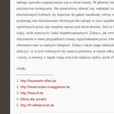
takiego sposobu zaopatrywania się w różne towary. W głównej mie
pożyteczne rozwiązanie. Nie powinniśmy ubierać się, nakładać ma
kilometrowych korkach, by dojechać do galerii handlowej -strony
proponują nam bezstresowe informacje lub zakupy w sieci wspóln
wyłonionych przez nas towarów wprost pod drzwi domów. Jest to k
ciąży, osób starszych i ludzi niepełnosprawnych. Zobacz, jak zmni
niezmiernie w wielu przypadkach towary wyprzedawane przez Inter
oferowane nam w realnych sklepach. Zobacz także waga wieloryb
doliczyć, iż w tych minionych nie zawsze jesteśmy w stanie odkr
i wzory, a serwisy z reguły mają znacznie większy wybór, jeżeli ch
źródło:
———————————
1.
http://feuerwehr-olfen.de
2.
http://feuerzauber-mueggelsee.de
3.
http://fewo-9.de
4.
kliknij aby przejść
5.
http://ff-wilhelmsruh.de