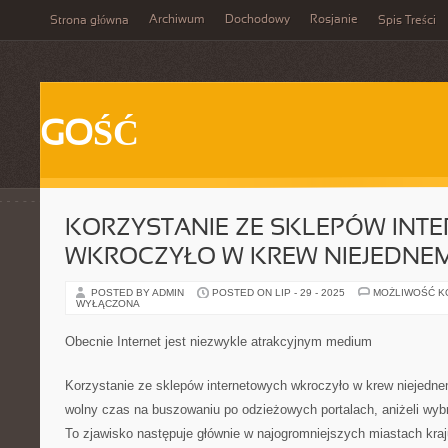
Archiwum
Dochodowy
Rosjanie
Strona główna
Spis Treści
GOŚĆ
KORZYSTANIE ZE SKLEPÓW INT
WKROCZYŁO W KREW NIEJEDNEM
POSTED BY ADMIN
POSTED ON LIP - 29 - 2025
MOŻLIWOŚĆ 
WYŁĄCZONA
Obecnie Internet jest niezwykle atrakcyjnym medium
Korzystanie ze sklepów internetowych wkroczyło w krew niejedn
wolny czas na buszowaniu po odzieżowych portalach, aniżeli wyb
To zjawisko następuje głównie w najogromniejszych miastach kraj