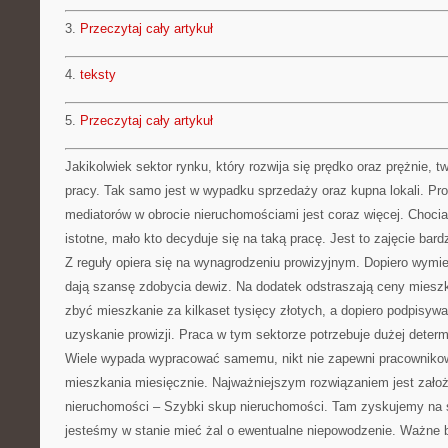
3.
Przeczytaj cały artykuł
4.
teksty
5.
Przeczytaj cały artykuł
Jakikolwiek sektor rynku, który rozwija się prędko oraz prężnie, 
pracy. Tak samo jest w wypadku sprzedaży oraz kupna lokali. Pro
mediatorów w obrocie nieruchomościami jest coraz więcej. Chocia
istotne, mało kto decyduje się na taką pracę. Jest to zajęcie bar
Z reguły opiera się na wynagrodzeniu prowizyjnym. Dopiero wymie
dają szansę zdobycia dewiz. Na dodatek odstraszają ceny mieszkań
zbyć mieszkanie za kilkaset tysięcy złotych, a dopiero podpisy
uzyskanie prowizji. Praca w tym sektorze potrzebuje dużej deter
Wiele wypada wypracować samemu, nikt nie zapewni pracownikow
mieszkania miesięcznie. Najważniejszym rozwiązaniem jest założ
nieruchomości – Szybki skup nieruchomości. Tam zyskujemy na sie
jesteśmy w stanie mieć żal o ewentualne niepowodzenie. Ważne by