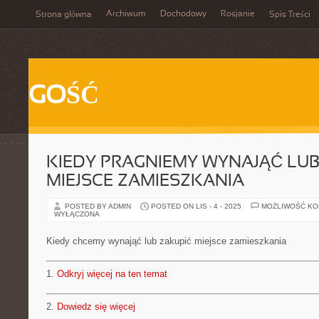
Archiwum
Dochodowy
Rosjanie
Strona główna
Spis Treści
GOŚĆ
KIEDY PRAGNIEMY WYNAJĄĆ LUB
MIEJSCE ZAMIESZKANIA
POSTED BY ADMIN
POSTED ON LIS - 4 - 2025
MOŻLIWOŚĆ K
WYŁĄCZONA
Kiedy chcemy wynająć lub zakupić miejsce zamieszkania
1.
Odkryj więcej na ten temat
2.
Dowiedz się więcej