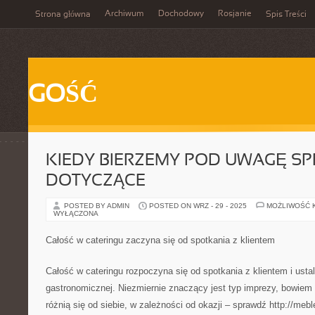
Archiwum
Dochodowy
Rosjanie
Strona główna
Spis Treści
GOŚĆ
KIEDY BIERZEMY POD UWAGĘ S
DOTYCZĄCE
POSTED BY ADMIN
POSTED ON WRZ - 29 - 2025
MOŻLIWOŚĆ 
WYŁĄCZONA
Całość w cateringu zaczyna się od spotkania z klientem
Całość w cateringu rozpoczyna się od spotkania z klientem i ustal
gastronomicznej. Niezmiernie znaczący jest typ imprezy, bowiem
różnią się od siebie, w zależności od okazji – sprawdź http://mebl