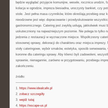
będzie wyglądać przyjęcie komunijne, wesele, rocznica urodzin, f
kolacja w ogrodzie, impreza biesiadna, uroczysty bankiet, czy 
stole. Jest pełna masa czynników, które określają przebieg oraz 
nieodzowne jest więc dopracowanie i przedyskutowanie wszystkich
gastronomicznego. Catering jest zwykłą usługą, jakkolwiek musi 
uskuteczniony na najważniejszym poziomie. Nie polega to tylko n
jedzenia z restauracji w wyznaczone miejsce. Współczesny cateri
stosownej oprawy, dekoracji do charakteru oraz miejsca imprezy. 
stoły cateringowe, wybór smaków, estetyka, sposób serwowania, w
koronne dla cateringu sprawy. Aby klienci byli zadowoleni, wszys
sprawnie, nienagannie, zarówno w przygotowaniu, przebiegu imprezy
zakończeniu.
źródło:
———————————
1.
https://www.idealcafe.pl
2.
zobacz szczegóły
3.
wejdź tutaj
4.
https://escape-us.pl