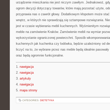
urządzenie mieszkania nie jest niczym zawiłym. Jednakowoż, g
ogrom decyzji dotyczący towarów, które mają pozostać użyte, odci
przyprawia nas o zawrót głowy. Dodatkowym kłopotem może stać
wnętrz, w których nie sprawdzają się sztampowe rozwiązania. Ni
jest w czasie wybierania mebli kuchennych. Wyśmienitym rozwi
meble na zamówienie Kraków. Zamówienie mebli na wymiar pozw
wykorzystanie ograniczonej powierzchni. Sposób wkomponowania
kuchennych jak kuchenka czy lodówka, będzie uzależniony od d
liczyć na to, że wybrane przez nas meble będą idealnie pasował
oraz będą ogromnie funkcjonalne.
1.
nawigacja
2.
nawigacja
3.
artykuly
4.
nawigacja
5.
mapa strony
CATEGORIES:
DIETETYKA