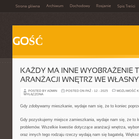
Archiwum
Dochodowy
Rosjanie
Strona główna
Spis Treści
GOŚĆ
KAŻDY MA INNE WYOBRAŻENIE 
ARANŻACJI WNĘTRZ WE WŁASN
POSTED BY ADMIN
POSTED ON PAŹ - 12 - 2025
MOŻLIWOŚĆ 
WYŁĄCZONA
Gdy zdobywamy mieszkanie, wydaje nam się, że to koniec poprz
Gdy pozyskujemy miejsce zamieszkania, wydaje nam się, że to k
problemów. Wszelkie kwestie dotyczące aranżacji wnętrza, wyboru 
oraz innych tego rodzaju rzeczy wydają nam się bagatelą. Większa