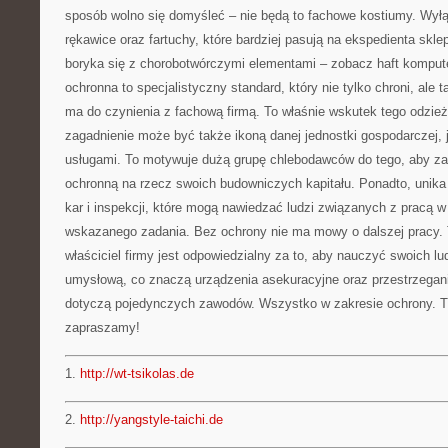
sposób wolno się domyśleć – nie będą to fachowe kostiumy. Wył
rękawice oraz fartuchy, które bardziej pasują na ekspedienta skle
boryka się z chorobotwórczymi elementami – zobacz haft komput
ochronna to specjalistyczny standard, który nie tylko chroni, ale 
ma do czynienia z fachową firmą. To właśnie wskutek tego odzież 
zagadnienie może być także ikoną danej jednostki gospodarczej, 
usługami. To motywuje dużą grupę chlebodawców do tego, aby z
ochronną na rzecz swoich budowniczych kapitału. Ponadto, unika
kar i inspekcji, które mogą nawiedzać ludzi związanych z pracą 
wskazanego zadania. Bez ochrony nie ma mowy o dalszej pracy. 
właściciel firmy jest odpowiedzialny za to, aby nauczyć swoich l
umysłową, co znaczą urządzenia asekuracyjne oraz przestrzegan
dotyczą pojedynczych zawodów. Wszystko w zakresie ochrony. Tu
zapraszamy!
1.
http://wt-tsikolas.de
2.
http://yangstyle-taichi.de