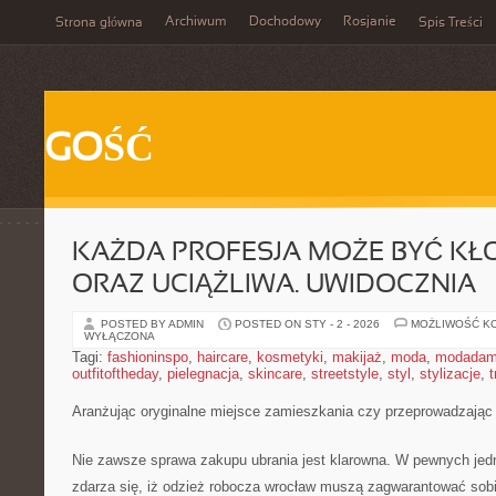
Archiwum
Dochodowy
Rosjanie
Strona główna
Spis Treści
GOŚĆ
KAŻDA PROFESJA MOŻE BYĆ KŁ
ORAZ UCIĄŻLIWA. UWIDOCZNIA
POSTED BY ADMIN
POSTED ON STY - 2 - 2026
MOŻLIWOŚĆ K
WYŁĄCZONA
Tagi:
fashioninspo
,
haircare
,
kosmetyki
,
makijaż
,
moda
,
modadam
outfitoftheday
,
pielegnacja
,
skincare
,
streetstyle
,
styl
,
stylizacje
,
t
Aranżując oryginalne miejsce zamieszkania czy przeprowadzając
Nie zawsze sprawa zakupu ubrania jest klarowna. W pewnych j
zdarza się, iż odzież robocza wrocław muszą zagwarantować sobi