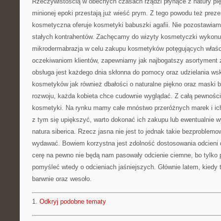
Rzeczywistością w obecnych czasach rządzi płynące z natury pi
minionej epoki przestają już wieść prym. Z tego powodu też prez
kosmetyczna oferuje kosmetyki babuszki agafii. Nie pozostawiam
stałych kontrahentów. Zachęcamy do wizyty kosmetyczki wykonują
mikrodermabrazja w celu zakupu kosmetyków potęgujących właści
oczekiwaniom klientów, zapewniamy jak najbogatszy asortyment z
obsługa jest każdego dnia skłonna do pomocy oraz udzielania w
kosmetyków jak również dbałości o naturalne piękno oraz maski b
rozwoju, każda kobieta chce cudownie wyglądać. Z całą pewnością
kosmetyki. Na rynku mamy całe mnóstwo przeróżnych marek i ic
z tym się upiększyć, warto dokonać ich zakupu lub ewentualnie w
natura siberica. Rzecz jasna nie jest to jednak takie bezproblem
wydawać. Bowiem korzystna jest zdolność dostosowania odcieni d
cerę na pewno nie będą nam pasowały odcienie ciemne, bo tylko p
pomyśleć wtedy o odcieniach jaśniejszych. Głównie latem, kiedy 
barwnie oraz wesoło.
1.
Odkryj podobne tematy