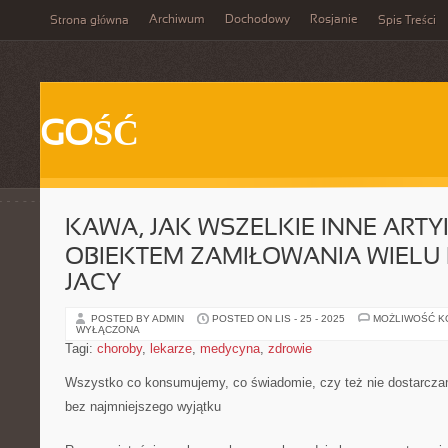
Archiwum
Dochodowy
Rosjanie
Strona główna
Spis Treści
GOŚĆ
KAWA, JAK WSZELKIE INNE ARTY
OBIEKTEM ZAMIŁOWANIA WIELU
JACY
POSTED BY ADMIN
POSTED ON LIS - 25 - 2025
MOŻLIWOŚĆ 
WYŁĄCZONA
Tagi:
choroby
,
lekarze
,
medycyna
,
zdrowie
Wszystko co konsumujemy, co świadomie, czy też nie dostarcz
bez najmniejszego wyjątku