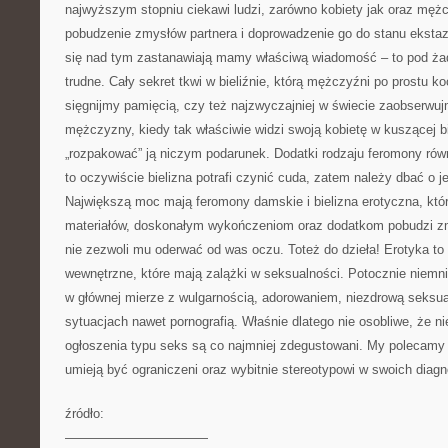
najwyższym stopniu ciekawi ludzi, zarówno kobiety jak oraz mę
pobudzenie zmysłów partnera i doprowadzenie go do stanu ekstazy
się nad tym zastanawiają mamy właściwą wiadomość – to pod żad
trudne. Cały sekret tkwi w bieliźnie, którą mężczyźni po prostu k
sięgnijmy pamięcią, czy też najzwyczajniej w świecie zaobserwuj
mężczyzny, kiedy tak właściwie widzi swoją kobietę w kuszącej bi
„rozpakować” ją niczym podarunek. Dodatki rodzaju feromony równ
to oczywiście bielizna potrafi czynić cuda, zatem należy dbać o j
Największą moc mają feromony damskie i bielizna erotyczna, któ
materiałów, doskonałym wykończeniom oraz dodatkom pobudzi z
nie zezwoli mu oderwać od was oczu. Toteż do dzieła! Erotyka t
wewnętrzne, które mają zalążki w seksualności. Potocznie niemnie
w głównej mierze z wulgarnością, adorowaniem, niezdrową seksu
sytuacjach nawet pornografią. Właśnie dlatego nie osobliwe, że ni
ogłoszenia typu seks są co najmniej zdegustowani. My polecamy 
umieją być ograniczeni oraz wybitnie stereotypowi w swoich diag
źródło:
———————————