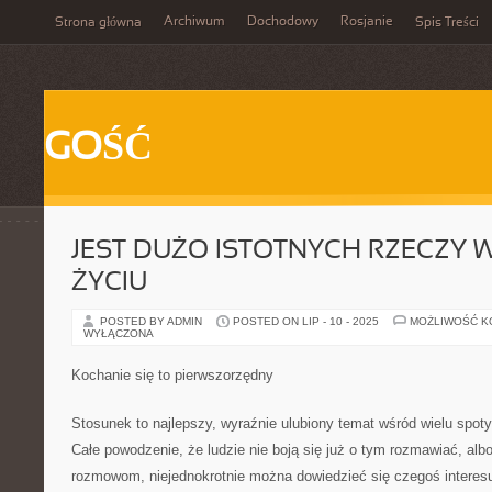
Archiwum
Dochodowy
Rosjanie
Strona główna
Spis Treści
GOŚĆ
JEST DUŻO ISTOTNYCH RZECZY 
ŻYCIU
POSTED BY ADMIN
POSTED ON LIP - 10 - 2025
MOŻLIWOŚĆ 
WYŁĄCZONA
Kochanie się to pierwszorzędny
Stosunek to najlepszy, wyraźnie ulubiony temat wśród wielu spot
Całe powodzenie, że ludzie nie boją się już o tym rozmawiać, alb
rozmowom, niejednokrotnie można dowiedzieć się czegoś interes