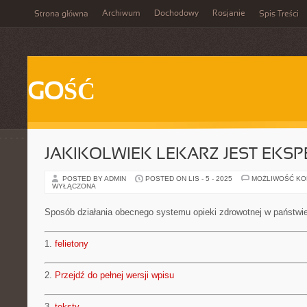
Archiwum
Dochodowy
Rosjanie
Strona główna
Spis Treści
GOŚĆ
JAKIKOLWIEK LEKARZ JEST EKS
POSTED BY ADMIN
POSTED ON LIS - 5 - 2025
MOŻLIWOŚĆ K
WYŁĄCZONA
Sposób działania obecnego systemu opieki zdrowotnej w państwi
1.
felietony
2.
Przejdź do pełnej wersji wpisu
3.
teksty