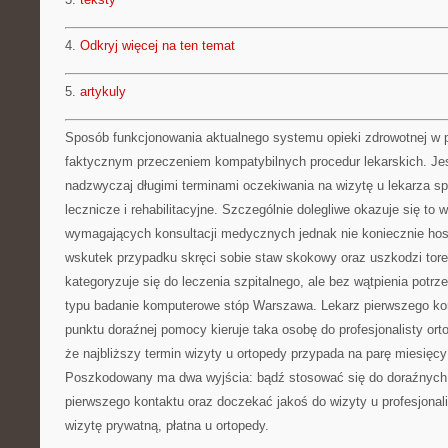
4.
Odkryj więcej na ten temat
5.
artykuly
Sposób funkcjonowania aktualnego systemu opieki zdrowotnej w 
faktycznym przeczeniem kompatybilnych procedur lekarskich. J
nadzwyczaj długimi terminami oczekiwania na wizytę u lekarza spe
lecznicze i rehabilitacyjne. Szczególnie dolegliwe okazuje się to
wymagających konsultacji medycznych jednak nie koniecznie hospi
wskutek przypadku skręci sobie staw skokowy oraz uszkodzi tor
kategoryzuje się do leczenia szpitalnego, ale bez wątpienia potrz
typu badanie komputerowe stóp Warszawa. Lekarz pierwszego kon
punktu doraźnej pomocy kieruje taka osobę do profesjonalisty orto
że najbliższy termin wizyty u ortopedy przypada na parę miesięcy
Poszkodowany ma dwa wyjścia: bądź stosować się do doraźnych
pierwszego kontaktu oraz doczekać jakoś do wizyty u profesjonali
wizytę prywatną, płatna u ortopedy.