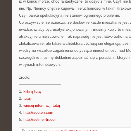
iż w końcu morze, choć fantastyczne, to dosyć zimne. Czyli nie 
nie. Np. Niemcy chętnie kupowali nieruchomości w takim Krakowie
Czyli bańka spekulacyjna nie stanowi ogromnego problemu.
Co oczywiście nie oznacza, że dosłownie każde mieszkanie jest 
uwadze, iż aby być usatysfakcjonowanym, musimy kupić to miesz
atrakcyjnie umiejscowione. Tak naprawdę nie jest łatwo trafić na 
zlokalizowanie, ale także architektura cechują się elegancją. Jeśl
wiedzy na wszelkie zagadnienia dotyczące nieruchomości nad M
szczególnie musimy dokładnie zapoznać się z poradami, których
witrynach internetowych.
źródło:
———————————
1.
kliknij tutaj
2.
tutaj
3.
więcej informacji tutaj
4.
http://scoten.com
5.
http://selmer-tn.com
CATEGORIES:
BEZPIECZEŃSTWO DZIECI W AUCIE