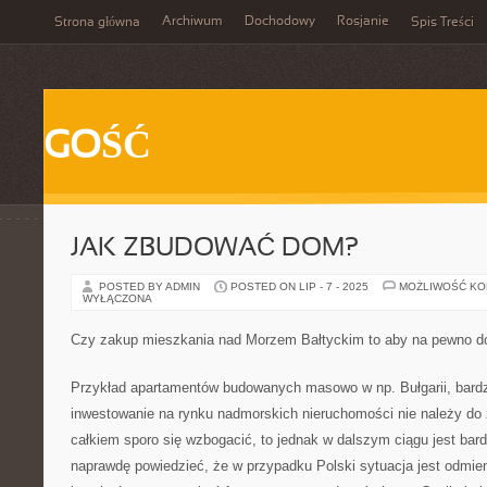
Archiwum
Dochodowy
Rosjanie
Strona główna
Spis Treści
GOŚĆ
JAK ZBUDOWAĆ DOM?
POSTED BY ADMIN
POSTED ON LIP - 7 - 2025
MOŻLIWOŚĆ K
WYŁĄCZONA
Czy zakup mieszkania nad Morzem Bałtyckim to aby na pewno d
Przykład apartamentów budowanych masowo w np. Bułgarii, bardz
inwestowanie na rynku nadmorskich nieruchomości nie należy d
całkiem sporo się wzbogacić, to jednak w dalszym ciągu jest bar
naprawdę powiedzieć, że w przypadku Polski sytuacja jest odmi