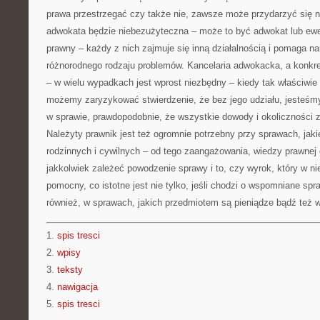
prawa przestrzegać czy także nie, zawsze może przydarzyć się n
adwokata będzie niebezużyteczna – może to być adwokat lub ewe
prawny – każdy z nich zajmuje się inną działalnością i pomaga 
różnorodnego rodzaju problemów. Kancelaria adwokacka, a konkret
– w wielu wypadkach jest wprost niezbędny – kiedy tak właściwie
możemy zaryzykować stwierdzenie, że bez jego udziału, jesteśm
w sprawie, prawdopodobnie, że wszystkie dowody i okoliczności 
Należyty prawnik jest też ogromnie potrzebny przy sprawach, jaki
rodzinnych i cywilnych – od tego zaangażowania, wiedzy prawnej
jakkolwiek zależeć powodzenie sprawy i to, czy wyrok, który w ni
pomocny, co istotne jest nie tylko, jeśli chodzi o wspomniane spr
również, w sprawach, jakich przedmiotem są pieniądze bądź też w
1.
spis tresci
2.
wpisy
3.
teksty
4.
nawigacja
5.
spis tresci