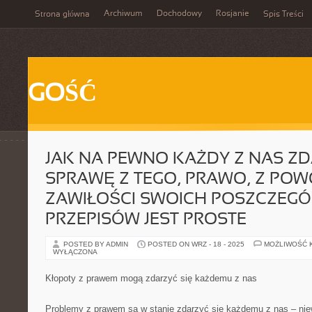
Archiwum
Dochodowy
Rosjanie
Strona główna
Spis Treści
GOŚĆ
JAK NA PEWNO KAŻDY Z NAS ZD
SPRAWĘ Z TEGO, PRAWO, Z PO
ZAWIŁOŚCI SWOICH POSZCZEG
PRZEPISÓW JEST PROSTE
POSTED BY ADMIN
POSTED ON WRZ - 18 - 2025
MOŻLIWOŚĆ 
WYŁĄCZONA
Kłopoty z prawem mogą zdarzyć się każdemu z nas
Problemy z prawem są w stanie zdarzyć się każdemu z nas – nie