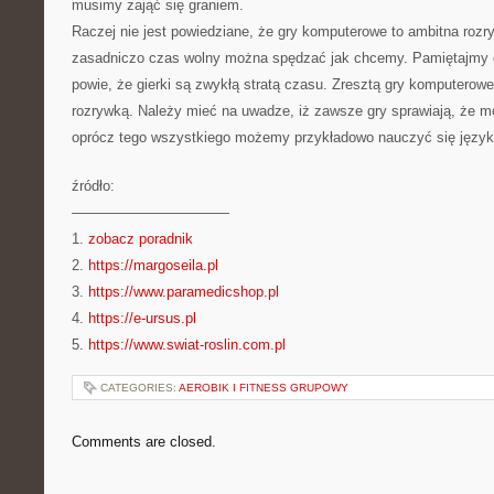
musimy zająć się graniem.
Raczej nie jest powiedziane, że gry komputerowe to ambitna roz
zasadniczo czas wolny można spędzać jak chcemy. Pamiętajmy o
powie, że gierki są zwykłą stratą czasu. Zresztą gry komputerowe
rozrywką. Należy mieć na uwadze, iż zawsze gry sprawiają, że 
oprócz tego wszystkiego możemy przykładowo nauczyć się język
źródło:
———————————
1.
zobacz poradnik
2.
https://margoseila.pl
3.
https://www.paramedicshop.pl
4.
https://e-ursus.pl
5.
https://www.swiat-roslin.com.pl
CATEGORIES:
AEROBIK I FITNESS GRUPOWY
Comments are closed.