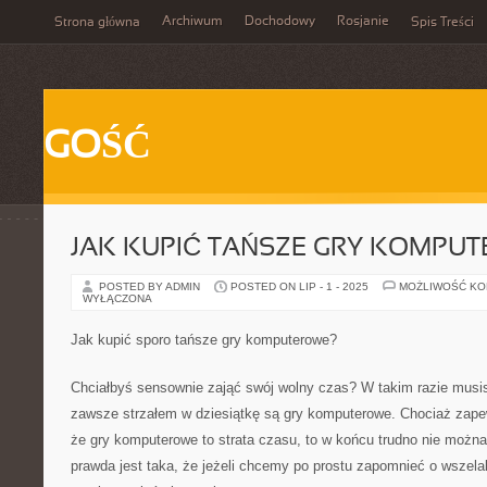
Archiwum
Dochodowy
Rosjanie
Strona główna
Spis Treści
GOŚĆ
JAK KUPIĆ TAŃSZE GRY KOMPU
POSTED BY ADMIN
POSTED ON LIP - 1 - 2025
MOŻLIWOŚĆ K
WYŁĄCZONA
Jak kupić sporo tańsze gry komputerowe?
Chciałbyś sensownie zająć swój wolny czas? W takim razie musi
zawsze strzałem w dziesiątkę są gry komputerowe. Chociaż zape
że gry komputerowe to strata czasu, to w końcu trudno nie można
prawda jest taka, że jeżeli chcemy po prostu zapomnieć o wszela