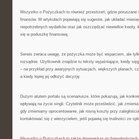
Wszystko o Pożyczkach to również przestrzeń, gdzie poruszane 
finansów. W artykułach pojawiają się sugestie, jak układać miesi
niepotrzebnych wydatków oraz jak oszczędzać niewielkie kwoty, 
się w poduszkę finansową.
Serwis zwraca uwagę, że pożyczka może być wsparciem, ale tylk
rozsądnie. Użytkownik znajdzie tu teksty wyjaśniające, kiedy si
– na przykład przy awaryjnych sytuacjach, większych planach, c
a kiedy lepiej jej odłożyć decyzję.
Dużym atutem portalu są scenariusze, które pokazują, jak konkr
wpływają na życie singli. Czytelnik może prześledzić, jak zmien
gdy zmieniamy oprocentowanie, jak rosną koszty przy zaległościa
kontaktować się z wierzycielem, jeśli pojawią się trudności ze spł
Wszystko o Pożyczkach to także drogowskaz po formalnościach, k