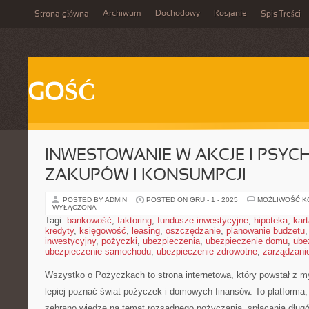
Archiwum
Dochodowy
Rosjanie
Strona główna
Spis Treści
GOŚĆ
INWESTOWANIE W AKCJE I PSYC
ZAKUPÓW I KONSUMPCJI
POSTED BY ADMIN
POSTED ON GRU - 1 - 2025
MOŻLIWOŚĆ 
WYŁĄCZONA
Tagi:
bankowość
,
faktoring
,
fundusze inwestycyjne
,
hipoteka
,
kar
kredyty
,
księgowość
,
leasing
,
oszczędzanie
,
planowanie budżetu
inwestycyjny
,
pożyczki
,
ubezpieczenia
,
ubezpieczenie domu
,
ube
ubezpieczenie samochodu
,
ubezpieczenie zdrowotne
,
zarządzani
Wszystko o Pożyczkach to strona internetowa, który powstał z my
lepiej poznać świat pożyczek i domowych finansów. To platforma
zebrano wiedzę na temat rozsądnego pożyczania, spłacania długó