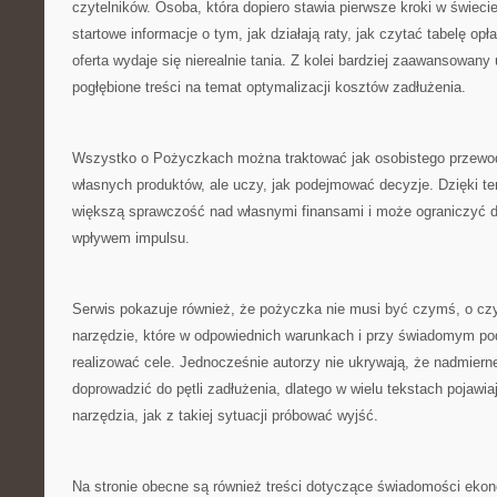
czytelników. Osoba, która dopiero stawia pierwsze kroki w świeci
startowe informacje o tym, jak działają raty, jak czytać tabelę op
oferta wydaje się nierealnie tania. Z kolei bardziej zaawansowany
pogłębione treści na temat optymalizacji kosztów zadłużenia.
Wszystko o Pożyczkach można traktować jak osobistego przewodn
własnych produktów, ale uczy, jak podejmować decyzje. Dzięki te
większą sprawczość nad własnymi finansami i może ograniczyć d
wpływem impulsu.
Serwis pokazuje również, że pożyczka nie musi być czymś, o cz
narzędzie, które w odpowiednich warunkach i przy świadomym p
realizować cele. Jednocześnie autorzy nie ukrywają, że nadmier
doprowadzić do pętli zadłużenia, dlatego w wielu tekstach pojawi
narzędzia, jak z takiej sytuacji próbować wyjść.
Na stronie obecne są również treści dotyczące świadomości ekon