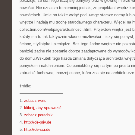
pokazuje, że dla niego liczą się pomysły oraz w głównej mierze w
nowości. Nie oznacza to niemniej jednak, że projektant wnętrz kon
nowościach. Umie on także wziąć pod uwagę starsze normy lub oz
wnętrze i nadają mu trochę starodawnego charakteru. Więcej na h
collection.com/webpage/aktualnosci.html. Projektów wnętrz jest
każdy ma tu tak faktycznie własne możliwości. Liczy się pomysł,
ścianę, stylistyka i pieniądze. Bez tego żadne wnętrze nie pozost
bardziej żadne nie zostanie dobrze zaadaptowane do wymogów k
do domu.Wskutek tego każda zmiana dotycząca architekta wnętr
pomysłem i natchnieniem. Co poniektórzy się na tym po prostu n
zatrudnić fachowca, inaczej osobę, która zna się na architekturze
źródło:
———————————
1.
zobacz wpis
2.
kliknij, aby sprawdzić
3.
zobacz poradnik
4.
http://de-priv.de
5.
http://de-sci.de