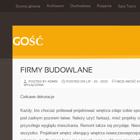
Archiwum
Dochodowy
Rosjanie
Strona główna
Spis Treści
GOŚĆ
FIRMY BUDOWLANE
POSTED BY ADMIN
POSTED ON LIP - 20 - 2025
MOŻLIWOŚĆ 
WYŁĄCZONA
Ciekawe dekoracje
Każdy, kto chociaż próbował projektować wnętrza zdaje sobie spra
pod żadnym pozorem łatwe. Należy użyć fantazji, mieć projekty 
przyszłego wyglądu mieszkania. Remont także się przydaje. Nier
wszystko. Projektant wnętrz oferujący wnętrza nowoczesneprzejr