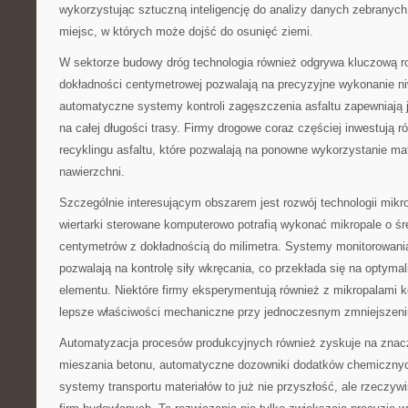
wykorzystując sztuczną inteligencję do analizy danych zebranych
miejsc, w których może dojść do osunięć ziemi.
W sektorze budowy dróg technologia również odgrywa kluczową 
dokładności centymetrowej pozwalają na precyzyjne wykonanie niw
automatyczne systemy kontroli zagęszczenia asfaltu zapewniają j
na całej długości trasy. Firmy drogowe coraz częściej inwestują r
recyklingu asfaltu, które pozwalają na ponowne wykorzystanie mat
nawierzchni.
Szczególnie interesującym obszarem jest rozwój technologii mi
wiertarki sterowane komputerowo potrafią wykonać mikropale o śr
centymetrów z dokładnością do milimetra. Systemy monitorowani
pozwalają na kontrolę siły wkręcania, co przekłada się na optyma
elementu. Niektóre firmy eksperymentują również z mikropalami 
lepsze właściwości mechaniczne przy jednoczesnym zmniejszeniu
Automatyzacja procesów produkcyjnych również zyskuje na zna
mieszania betonu, automatyczne dozowniki dodatków chemiczny
systemy transportu materiałów to już nie przyszłość, ale rzeczy