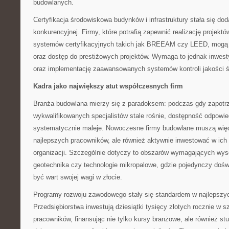
budowlanych.
Certyfikacja środowiskowa budynków i infrastruktury stała się d
konkurencyjnej. Firmy, które potrafią zapewnić realizację projek
systemów certyfikacyjnych takich jak BREEAM czy LEED, mogą 
oraz dostęp do prestiżowych projektów. Wymaga to jednak inwest
oraz implementację zaawansowanych systemów kontroli jakości 
Kadra jako największy atut współczesnych firm
Branża budowlana mierzy się z paradoksem: podczas gdy zapotr
wykwalifikowanych specjalistów stale rośnie, dostępność odpowi
systematycznie maleje. Nowoczesne firmy budowlane muszą więc
najlepszych pracowników, ale również aktywnie inwestować w ich 
organizacji. Szczególnie dotyczy to obszarów wymagających wysoki
geotechnika czy technologie mikropalowe, gdzie pojedynczy doś
być wart swojej wagi w złocie.
Programy rozwoju zawodowego stały się standardem w najlepszy
Przedsiębiorstwa inwestują dziesiątki tysięcy złotych rocznie w s
pracowników, finansując nie tylko kursy branżowe, ale również s