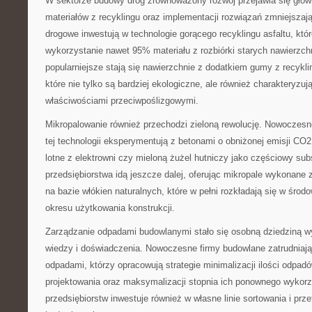
W sektorze budowy dróg zrównoważony rozwój przejawia się głów
materiałów z recyklingu oraz implementacji rozwiązań zmniejsza
drogowe inwestują w technologie gorącego recyklingu asfaltu, kt
wykorzystanie nawet 95% materiału z rozbiórki starych nawierzch
popularniejsze stają się nawierzchnie z dodatkiem gumy z recyk
które nie tylko są bardziej ekologiczne, ale również charakteryzuj
właściwościami przeciwpoślizgowymi.
Mikropalowanie również przechodzi zieloną rewolucję. Nowoczesne
tej technologii eksperymentują z betonami o obniżonej emisji CO
lotne z elektrowni czy mieloną żużel hutniczy jako częściowy sub
przedsiębiorstwa idą jeszcze dalej, oferując mikropale wykonan
na bazie włókien naturalnych, które w pełni rozkładają się w śro
okresu użytkowania konstrukcji.
Zarządzanie odpadami budowlanymi stało się osobną dziedziną w
wiedzy i doświadczenia. Nowoczesne firmy budowlane zatrudniają 
odpadami, którzy opracowują strategie minimalizacji ilości odpadó
projektowania oraz maksymalizacji stopnia ich ponownego wykorz
przedsiębiorstw inwestuje również w własne linie sortowania i pr