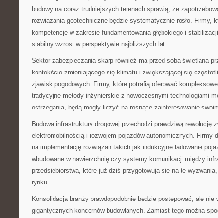
budowy na coraz trudniejszych terenach sprawią, że zapotrzebo
rozwiązania geotechniczne będzie systematycznie rosło. Firmy, któ
kompetencje w zakresie fundamentowania głębokiego i stabilizacj
stabilny wzrost w perspektywie najbliższych lat.
Sektor zabezpieczania skarp również ma przed sobą świetlaną pr
kontekście zmieniającego się klimatu i zwiększającej się częstot
zjawisk pogodowych. Firmy, które potrafią oferować kompleksowe
tradycyjne metody inżynierskie z nowoczesnymi technologiami mo
ostrzegania, będą mogły liczyć na rosnące zainteresowanie swoim
Budowa infrastruktury drogowej przechodzi prawdziwą rewolucję 
elektromobilnością i rozwojem pojazdów autonomicznych. Firmy
na implementację rozwiązań takich jak indukcyjne ładowanie poj
wbudowane w nawierzchnię czy systemy komunikacji między infra
przedsiębiorstwa, które już dziś przygotowują się na te wyzwania,
rynku.
Konsolidacja branży prawdopodobnie będzie postępować, ale nie
gigantycznych koncernów budowlanych. Zamiast tego można spodz