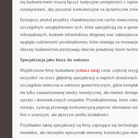
się budownictwem muszą łączyć tradycyjne umiejętności z najno
rozwiązaniami, aby pozostać konkurencyjne na dynamicznie zmie
Dzisiejszy artykuł przybliży charakterystyczne cechy nowoczesn
szczególnym uwzględnieniem tych, które specjalizują się w geote
mikropalowych, budowie infrastruktury drogowej oraz zabezpiecza
wygląda codzienność przedsiębiorstw, które stawiają na innowacje
obszary budownictwa przeżywają obecnie prawdziwy boom techno
Specjalizacja jako klucz do sukcesu
Współczesne firmy budowlane (
zobacz tutaj
) coraz częściej rezy
wszystko” na rzecz głębokiej specjalizacji w wąskich dziedzinach.
szczególnie widoczna w sektorze geotechnicznym, gdzie kompl
nie tylko zaawansowanej wiedzy teoretycznej, ale również dostęp
sprzętu i doświadczonych zespołów. Przedsiębiorstwa, które zdec
rozwoju, zyskują przewagę konkurencyjną poprzez oferowanie roz
firm o szerszym, ale płytszym profilu działalności.
Przykładem takiej specjalizacji są firmy zajmujące się technolog
niewielkie, ale niezwykle wytrzymałe elementy konstrukcyjne rewo