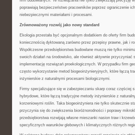
firm budowlanych. Te rozwiązania nie tylko zwiększają precyzję w
poprawiają bezpieczeństwo pracowników poprzez ograniczenie ich 
niebezpiecznymi materiałami i procesami.
Zrównoważony rozwój jako nowy standard
Ekologia przestała być opcjonalnym dodatkiem do oferty firm bud
koniecznością dyktowaną zarówno przez przepisy prawne, jak i ro
Współczesne przedsiębiorstwa budowlane muszą nie tylko minim
swoich działań na środowisko, ale również aktywnie przyczyniać 
implementację rozwiązań proekologicznych. W przypadku firm ge
często wykorzystanie metod biogeoinżynieryjnych, które łączą tr
inżynierskie z naturalnymi procesami biologicznymi.
Firmy specjalizujące się w zabezpieczaniu skarp coraz częściej s
hybrydowe, które łączą tradycyjne metody inżynierskie z natural
korzeniowymi roślin. Taka biogeoinżyniera nie tylko skutecznie sta
przyczynia się do zwiększenia bioróżnorodności i poprawy mikrokl
przedsiębiorstwa rozwijają własne mieszanki nasion traw i krze
specyficznych warunków glebowych i klimatycznych różnych regi