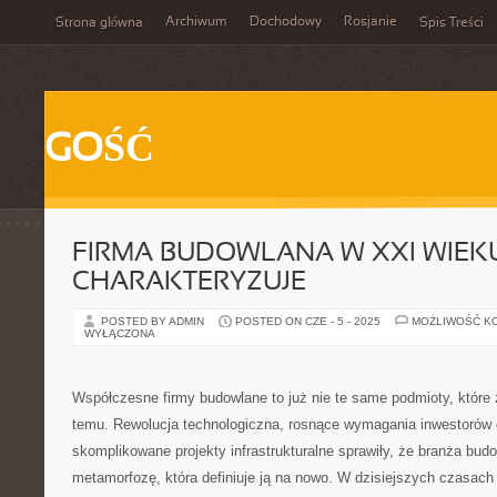
Archiwum
Dochodowy
Rosjanie
Strona główna
Spis Treści
GOŚĆ
FIRMA BUDOWLANA W XXI WIEKU
CHARAKTERYZUJE
POSTED BY ADMIN
POSTED ON CZE - 5 - 2025
MOŻLIWOŚĆ K
WYŁĄCZONA
Współczesne firmy budowlane to już nie te same podmioty, które
temu. Rewolucja technologiczna, rosnące wymagania inwestorów o
skomplikowane projekty infrastrukturalne sprawiły, że branża bud
metamorfozę, która definiuje ją na nowo. W dzisiejszych czasach