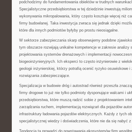
podchodzimy do fundamentowania obiektów w trudnych warunkac
Specjalistyczne przedsiębiorstwa w tej dziedzinie inwestują milio
wykonywania mikropalowania, który często kosztuje więcej niż ca
firmy budowlanej. Taka inwestycja zwraca się jednak dzięki możliw
które dla innych podmiotów byłyby po prostu nieosiągalne.
W sektorze zabezpieczania skarp obserwujemy podobne zjawisko.
tym obszarze rozwijają unikalne kompetencje w zakresie analizy 
projektowania systemów drenażowych i implementacji nowoczesn
biogeoinżynieryjnych. Ich eksperci to często inżynierowie z wiel
geologii inżynierskiej, którzy potrafią ocenić ryzyko osuwiskowe 
rozwiązania zabezpieczające.
Specjalizacja w budowie dróg i autostrad również przeszła znac
firmy drogowe to już nie tylko podmioty dysponujące walcami i uk
przedsiębiorstwa, które muszą radzić sobie z projektowaniem int
zarządzania ruchem, implementacją rozwiązań dla pojazdów aut
infrastruktury ładowania pojazdów elektrycznych. Każdy z tych
specjalistycznej wiedzy i doświadczenia, które nie da się nabyć z
Tendencja ta prowadzi do powstawania ekosystemów firm współp