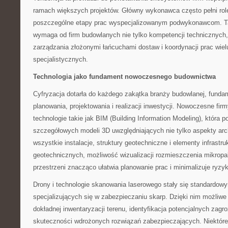
ramach większych projektów. Główny wykonawca często pełni rolę
poszczególne etapy prac wyspecjalizowanym podwykonawcom. T
wymaga od firm budowlanych nie tylko kompetencji technicznych,
zarządzania złożonymi łańcuchami dostaw i koordynacji prac wie
specjalistycznych.
Technologia jako fundament nowoczesnego budownictwa
Cyfryzacja dotarła do każdego zakątka branży budowlanej, funda
planowania, projektowania i realizacji inwestycji. Nowoczesne fi
technologie takie jak BIM (Building Information Modeling), która 
szczegółowych modeli 3D uwzględniających nie tylko aspekty arch
wszystkie instalacje, struktury geotechniczne i elementy infrastr
geotechnicznych, możliwość wizualizacji rozmieszczenia mikropa
przestrzeni znacząco ułatwia planowanie prac i minimalizuje ry
Drony i technologie skanowania laserowego stały się standardo
specjalizujących się w zabezpieczaniu skarp. Dzięki nim możliwe
dokładnej inwentaryzacji terenu, identyfikacja potencjalnych zagr
skuteczności wdrożonych rozwiązań zabezpieczających. Niektóre f