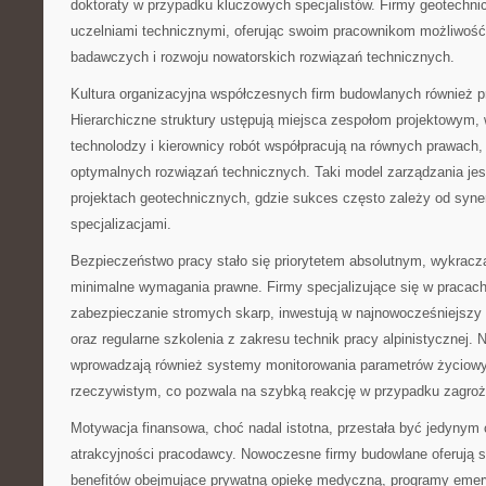
doktoraty w przypadku kluczowych specjalistów. Firmy geotechni
uczelniami technicznymi, oferując swoim pracownikom możliwość 
badawczych i rozwoju nowatorskich rozwiązań technicznych.
Kultura organizacyjna współczesnych firm budowlanych również p
Hierarchiczne struktury ustępują miejsca zespołom projektowym, 
technolodzy i kierownicy robót współpracują na równych prawach,
optymalnych rozwiązań technicznych. Taki model zarządzania jes
projektach geotechnicznych, gdzie sukces często zależy od syne
specjalizacjami.
Bezpieczeństwo pracy stało się priorytetem absolutnym, wykrac
minimalne wymagania prawne. Firmy specjalizujące się w pracach
zabezpieczanie stromych skarp, inwestują w najnowocześniejszy 
oraz regularne szkolenia z zakresu technik pracy alpinistycznej. 
wprowadzają również systemy monitorowania parametrów życiow
rzeczywistym, co pozwala na szybką reakcję w przypadku zagroż
Motywacja finansowa, choć nadal istotna, przestała być jedyny
atrakcyjności pracodawcy. Nowoczesne firmy budowlane oferują 
benefitów obejmujące prywatną opiekę medyczną, programy emery