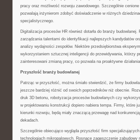
pracy oraz możliwość rozwoju zawodowego. Szczególnie cenione 
pozwalają inżynierom zdobyć doświadczenie w różnych dziedzin
specjalistycznego.
Digitalizacja procesów HR również dotarła do branży budowlanej.
zarządzania talentami do identyfikacji najlepszych kandydatów o
analizy wydajności zespołów. Niektóre przedsiębiorstwa eksperym
wykorzystaniem sztucznej inteligencji do przewidywania, którzy
zainteresowani zmianą pracy, co pozwala na proaktywne działania
Przyszłość branży budowlanej
Patrząc w przyszłość, można śmiało stwierdzić, że firmy budowl
jeszcze bardziej różnić od swoich poprzedników niż obecnie. Rozwó
druk 3D betonu, robotyzacja procesów budowlanych czy wykorzysta
w projektowaniu konstrukcji dopiero nabiera tempa. Firmy, które ju
kierunki rozwoju, będą miały znaczącą przewagę nad konkurenc
dekadach.
Szczególnie obiecująco wygląda przyszłość firm specjalizujących 
technologiach mikropalowych. Rosnące zagęszczenie zabudowy m