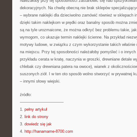
Należałoby przy tej sposobności zastanowić się nad spożytkowa
dekoracyjnych. Na chwilę obecną nie brak sklepów specjalizujący
– wybrane naklejki dla dzieciwolno zamówić również w sklepach in
dzięki takim naklejkom w prędki oraz banalny sposób można zmie
są na tyle urozmaicone, że można odkryć bez problemu takie, ja
wymogom, co ukazuje termin naklejki ścienne. Na przykład niezw
motywy ludowe, w związku z czym wykorzystanie takich właśnie na
na miejscu. Przy tej sposobności należałoby pomyśleć i o innych 
przykładu cerata w kratę, naczynia w groszki, drewniane detale w
chlebak czy drewniana patera na owoce), wianek z okolicznościow
suszonych ziół. I w ten oto sposób wolno stworzyć w prywatnej ku
– innymi słowy wiejski.
źródło:
———————————
1.
pełny artykuł
2.
link do strony
3.
dowiedz się jak
4.
http://hanamame-8700.com