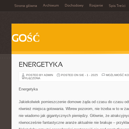
Archiwum
Dochodowy
Rosjanie
Strona główna
Spis Treści
GOŚĆ
ENERGETYKA
POSTED BY ADMIN
POSTED ON SIE - 1 - 2025
MOŻLIWOŚĆ K
WYŁĄCZONA
Energetyka
Jakiekolwiek pomieszczenie domowe żąda od czasu do czasu odśw
również miejsca gotowania. Wbrew pozorom, nie trzeba w to w 
nie wiadomo jak gigantycznych pieniędzy. Głównie, że atrakcyjnyc
równocześnie fantastyczne aranże aktualnie nie brakuje – przykła