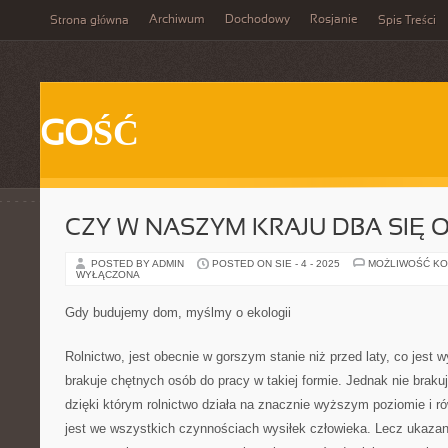
Archiwum
Dochodowy
Rosjanie
Strona główna
Spis Treści
GOŚĆ
CZY W NASZYM KRAJU DBA SIĘ 
POSTED BY ADMIN
POSTED ON SIE - 4 - 2025
MOŻLIWOŚĆ K
WYŁĄCZONA
Gdy budujemy dom, myślmy o ekologii
Rolnictwo, jest obecnie w gorszym stanie niż przed laty, co jest 
brakuje chętnych osób do pracy w takiej formie. Jednak nie brak
dzięki którym rolnictwo działa na znacznie wyższym poziomie i r
jest we wszystkich czynnościach wysiłek człowieka. Lecz ukaza