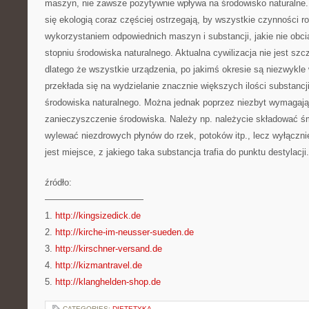
maszyn, nie zawsze pozytywnie wpływa na środowisko naturalne. 
się ekologią coraz częściej ostrzegają, by wszystkie czynności r
wykorzystaniem odpowiednich maszyn i substancji, jakie nie obc
stopniu środowiska naturalnego. Aktualna cywilizacja nie jest szcz
dlatego że wszystkie urządzenia, po jakimś okresie są niezwykle
przekłada się na wydzielanie znacznie większych ilości substancj
środowiska naturalnego. Można jednak poprzez niezbyt wymagaj
zanieczyszczenie środowiska. Należy np. należycie składować śm
wylewać niezdrowych płynów do rzek, potoków itp., lecz wyłącznie
jest miejsce, z jakiego taka substancja trafia do punktu destylacji.
źródło:
———————————
1.
http://kingsizedick.de
2.
http://kirche-im-neusser-sueden.de
3.
http://kirschner-versand.de
4.
http://kizmantravel.de
5.
http://klanghelden-shop.de
CATEGORIES:
DIETETYKA