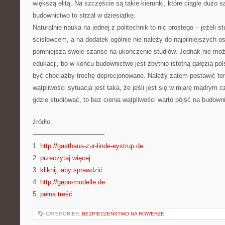
większą elitą. Na szczęście są takie kierunki, które ciągle dużo 
budownictwo to strzał w dziesiątkę.
Naturalnie nauka na jednej z politechnik to nic prostego – jeżeli s
ścisłowcem, a na dodatek ogólnie nie należy do najpilniejszych o
pomniejsza swoje szanse na ukończenie studiów. Jednak nie moż
edukacji, bo w końcu budownictwo jest zbytnio istotną gałęzią pol
być chociażby trochę deprecjonowane. Należy zatem postawić tem
wątpliwości sytuacja jest taka, że jeśli jest się w miarę mądrym 
gdzie studiować, to bez cienia wątpliwości warto pójść na budown
źródło:
———————————
1.
http://gasthaus-zur-linde-eystrup.de
2.
przeczytaj więcej
3.
kliknij, aby sprawdzić
4.
http://gepo-modelle.de
5.
pełna treść
CATEGORIES:
BEZPIECZEŃSTWO NA ROWERZE