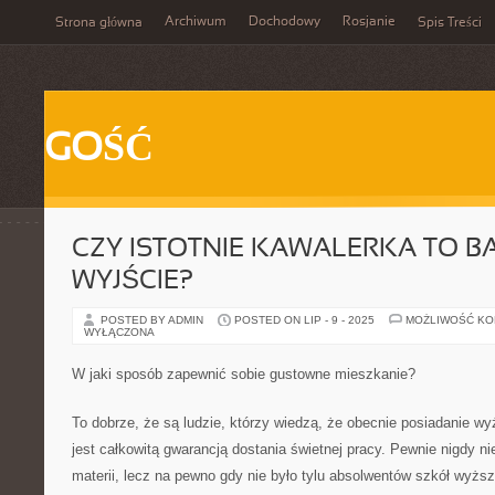
Archiwum
Dochodowy
Rosjanie
Strona główna
Spis Treści
GOŚĆ
CZY ISTOTNIE KAWALERKA TO 
WYJŚCIE?
POSTED BY ADMIN
POSTED ON LIP - 9 - 2025
MOŻLIWOŚĆ K
WYŁĄCZONA
W jaki sposób zapewnić sobie gustowne mieszkanie?
To dobrze, że są ludzie, którzy wiedzą, że obecnie posiadanie wy
jest całkowitą gwarancją dostania świetnej pracy. Pewnie nigdy nie
materii, lecz na pewno gdy nie było tylu absolwentów szkół wyższy