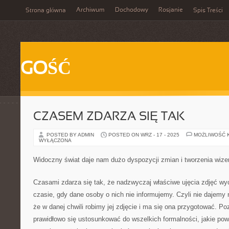
Archiwum
Dochodowy
Rosjanie
Strona główna
Spis Treści
GOŚĆ
CZASEM ZDARZA SIĘ TAK
POSTED BY ADMIN
POSTED ON WRZ - 17 - 2025
MOŻLIWOŚĆ 
WYŁĄCZONA
Widoczny świat daje nam dużo dyspozycji zmian i tworzenia wize
Czasami zdarza się tak, że nadzwyczaj właściwe ujęcia zdjęć w
czasie, gdy dane osoby o nich nie informujemy. Czyli nie dajem
że w danej chwili robimy jej zdjęcie i ma się ona przygotować. P
prawidłowo się ustosunkować do wszelkich formalności, jakie pow