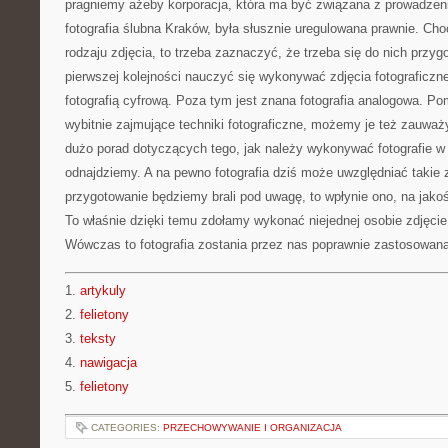
pragniemy ażeby korporacja, która ma być związana z prowadzeni
fotografia ślubna Kraków, była słusznie uregulowana prawnie. Choc
rodzaju zdjęcia, to trzeba zaznaczyć, że trzeba się do nich przyg
pierwszej kolejności nauczyć się wykonywać zdjęcia fotograficzn
fotografią cyfrową. Poza tym jest znana fotografia analogowa. Pom
wybitnie zajmujące techniki fotograficzne, możemy je też zauważ
dużo porad dotyczących tego, jak należy wykonywać fotografie w da
odnajdziemy. A na pewno fotografia dziś może uwzględniać takie z
przygotowanie będziemy brali pod uwagę, to wpłynie ono, na jak
To właśnie dzięki temu zdołamy wykonać niejednej osobie zdjęc
Wówczas to fotografia zostania przez nas poprawnie zastosowana
1.
artykuly
2.
felietony
3.
teksty
4.
nawigacja
5.
felietony
CATEGORIES:
PRZECHOWYWANIE I ORGANIZACJA