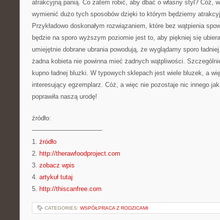
atrakcyjną panią. Co zatem robić, aby dbać o własny styl? Cóż, w
wymienić dużo tych sposobów dzięki to którym będziemy atrakcyj
Przykładowo doskonałym rozwiązaniem, które bez wątpienia spow
będzie na sporo wyższym poziomie jest to, aby piękniej się ubie
umiejętnie dobrane ubrania powodują, że wyglądamy sporo ładniej
żadna kobieta nie powinna mieć żadnych wątpliwości. Szczególni
kupno ładnej bluzki. W typowych sklepach jest wiele bluzek, a wi
interesujący egzemplarz. Cóż, a więc nie pozostaje nic innego ja
poprawiła naszą urodę!
źródło:
———————————
1.
źródło
2.
http://therawfoodproject.com
3.
zobacz wpis
4.
artykuł tutaj
5.
http://thiscanfree.com
CATEGORIES:
WSPÓŁPRACA Z RODZICAMI