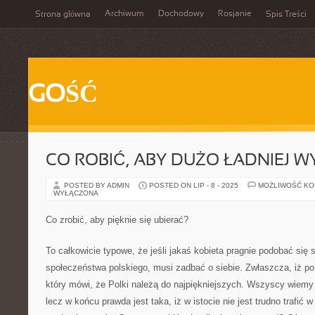
Archiwum
Dochodowy
Rosjanie
Strona główna
Spis Treści
GOŚĆ
CO ROBIĆ, ABY DUŻO ŁADNIEJ 
POSTED BY ADMIN
POSTED ON LIP - 8 - 2025
MOŻLIWOŚĆ K
WYŁĄCZONA
Co zrobić, aby pięknie się ubierać?
To całkowicie typowe, że jeśli jakaś kobieta pragnie podobać się 
społeczeństwa polskiego, musi zadbać o siebie. Zwłaszcza, iż po
który mówi, że Polki należą do najpiękniejszych. Wszyscy wiemy j
lecz w końcu prawda jest taka, iż w istocie nie jest trudno trafić