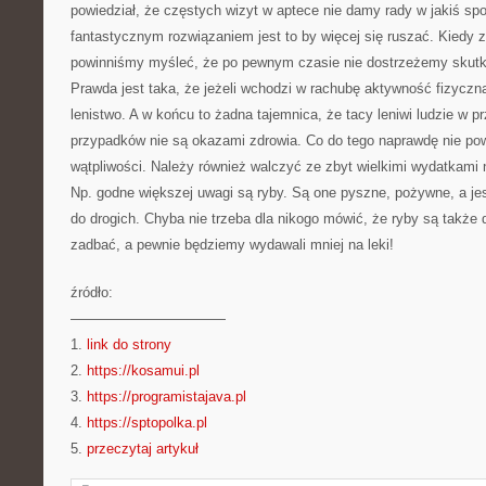
powiedział, że częstych wizyt w aptece nie damy rady w jakiś s
fantastycznym rozwiązaniem jest to by więcej się ruszać. Kiedy
powinniśmy myśleć, że po pewnym czasie nie dostrzeżemy skut
Prawda jest taka, że jeżeli wchodzi w rachubę aktywność fizyczn
lenistwo. A w końcu to żadna tajemnica, że tacy leniwi ludzie w 
przypadków nie są okazami zdrowia. Co do tego naprawdę nie p
wątpliwości. Należy również walczyć ze zbyt wielkimi wydatkami 
Np. godne większej uwagi są ryby. Są one pyszne, pożywne, a je
do drogich. Chyba nie trzeba dla nikogo mówić, że ryby są także 
zadbać, a pewnie będziemy wydawali mniej na leki!
źródło:
———————————
1.
link do strony
2.
https://kosamui.pl
3.
https://programistajava.pl
4.
https://sptopolka.pl
5.
przeczytaj artykuł