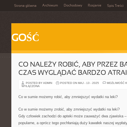
Archiwum
Dochodowy
Rosjanie
Strona główna
Spis Treści
GOŚĆ
CO NALEŻY ROBIĆ, ABY PRZEZ B
CZAS WYGLĄDAĆ BARDZO ATRAK
POSTED BY ADMIN
POSTED ON MAJ - 13 - 2025
MOŻLIWOŚĆ 
WYŁĄCZONA
Co w sumie możemy robić, aby zmniejszyć wydatki na leki?
Co w sumie możemy zrobić, aby zmniejszyć wydatki na leki?
Gdy człowiek zachodzi do apteki może zauważyć dwa zjawiska –
popularne, a oprócz tego pochłaniają duży kawałek naszej wypłaty.