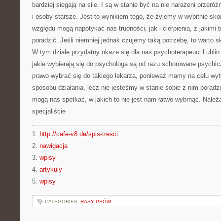
bardziej sięgają na sile. I są w stanie być na nie narażeni przeróż
i osoby starsze. Jest to wynikiem tego, że żyjemy w wybitnie sk
względu mogą napotykać nas trudności, jak i cierpienia, z jakimi 
poradzić. Jeśli niemniej jednak czujemy taką potrzebę, to warto 
W tym dziale przydatny okaże się dla nas psychoterapeuci Lublin.
jakie wybierają się do psychologa są od razu schorowane psychic
prawo wybrać się do takiego lekarza, ponieważ mamy na celu wy
sposobu działania, lecz nie jesteśmy w stanie sobie z nim poradz
mogą nas spotkać, w jakich to nie jest nam łatwo wybrnąć. Należ
specjaliście
1.
http://cafe-v8.de/spis-tresci
2.
nawigacja
3.
wpisy
4.
artykuly
5.
wpisy
CATEGORIES:
RASY PSÓW