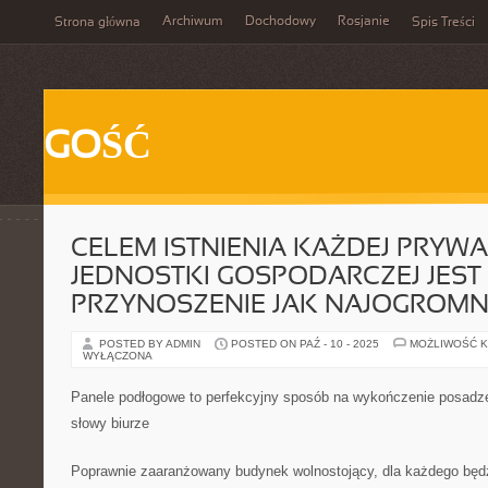
Archiwum
Dochodowy
Rosjanie
Strona główna
Spis Treści
GOŚĆ
CELEM ISTNIENIA KAŻDEJ PRYWA
JEDNOSTKI GOSPODARCZEJ JEST
PRZYNOSZENIE JAK NAJOGROMN
POSTED BY ADMIN
POSTED ON PAŹ - 10 - 2025
MOŻLIWOŚĆ 
WYŁĄCZONA
Panele podłogowe to perfekcyjny sposób na wykończenie posad
słowy biurze
Poprawnie zaaranżowany budynek wolnostojący, dla każdego bę