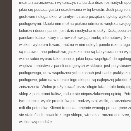
można zaaranżować i wykończyć na bardzo dużo rozmaitych spos
jakie się posiada gusta i oczekiwania w tej kwestii. Jeśli pragnie
gustowne i eleganckie, w tamtym czasie pożądane byłoby wykońc
podłogowymi. Dzięki nim można pięknie odmienić wnętrza swoje
kolorów i deseni paneli, jest dziś niesłychanie duży. Dużą popular
panelami kalisz, który ma również swoją stronkę internetową. Sk
wielkim wyborem towaru, można w nim odkryć panele rozmaitego r
są matowe, inne półmatowe, jeszcze inne są fabrykowane na wyso
wolno sobie wybrać takie panele, jakie będą współgrać do ogólne
wnętrza. mnóstwo z paneli dostępnych w sklepie, jest przystoso
podłogowego, co w współczesnych czasach jest nader praktyczne
podłogowe, jakie są w ofercie tego sklepu, są najlepszej jakości.
zniszczenia. Wolno je użytkować przez długie lata i stale będą si
sklep z parkietami kalisz, raduje się nieposzlakowaną opinią. Pet
tym sklepie, wybór produktów jest nadzwyczaj wielki, a sprzedawc
mili dla petentów. Klienci to cenią i chętnie wracają po następne 
się stale śledzi nowinki z tego sklepu, wtenczas można dostrzec
wielkie wyprzedaże.