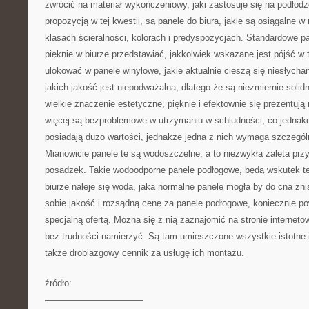
zwrócić na materiał wykończeniowy, jaki zastosuje się na podłodz
propozycją w tej kwestii, są panele do biura, jakie są osiągalne 
klasach ścieralności, kolorach i predyspozycjach. Standardowe pa
pięknie w biurze przedstawiać, jakkolwiek wskazane jest pójść w te
ulokować w panele winylowe, jakie aktualnie cieszą się niesłycha
jakich jakość jest niepodważalna, dlatego że są niezmiernie solidn
wielkie znaczenie estetyczne, pięknie i efektownie się prezentują
więcej są bezproblemowe w utrzymaniu w schludności, co jednako
posiadają dużo wartości, jednakże jedna z nich wymaga szczegól
Mianowicie panele te są wodoszczelne, a to niezwykła zaleta prz
posadzek. Takie wodoodporne panele podłogowe, będą wskutek te
biurze naleje się woda, jaka normalne panele mogła by do cna zni
sobie jakość i rozsądną cenę za panele podłogowe, koniecznie po
specjalną ofertą. Można się z nią zaznajomić na stronie interneto
bez trudności namierzyć. Są tam umieszczone wszystkie istotne i
także drobiazgowy cennik za usługę ich montażu.
źródło:
———————————