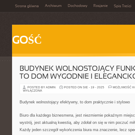
Archiwum
Dochodowy
Rosjanie
Strona główna
Spis Treści
GOŚĆ
BUDYNEK WOLNOSTOJĄCY FUNK
TO DOM WYGODNIE I ELEGANCK
POSTED BY ADMIN
POSTED ON SIE - 19 - 2025
MOŻLIWOŚĆ 
WYŁĄCZONA
Budynek wolnostojący efektywny, to dom praktycznie i stylowo
Biuro dla każdego biznesmena, jest niezmiernie pokaźnym miejsc
wystrój, jest aktualną kwestią, aby zdołał on się w nim poczuć mi
Każdy jeden szczegół wykończenia biura ma znaczenie, lecz spe