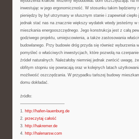
wyburzenia krakow. Możemy wybudować dom oszczędzając na mat
inwestując w jego ergonomiczność. W stosunku takim będziemy mu
pieniędzy by był utrzymany w słusznym stanie i zapewniał ciepło j
jednak stać nas na znacznie większy wydatek wtedy jesteśmy w 
mieszkania energooszczędnego. Jego konstrukcja jest z całą pew
godziwego projektu, umiejscowienia, a także zastosowania właści
budowlanego. Przy budowie dróg przyda się również wyburzenia w
pomyśleć o właściwych inwestycjach, które pozwolą na czerpanie 
źródeł naturalnych. Należałoby niemniej jednak zwrócić uwagę, ż
obfitym stopniu się powracają oraz w kolejnych latach użytkowa
możliwość oszczędzania. W przypadku tańszej budowy mieszkani
domu dokładać.
źródło:
———————————
1.
http://hafen-lauenburg.de
2.
przeczytaj całość
3.
http://hakremer.de
4.
http://halenarsw.com