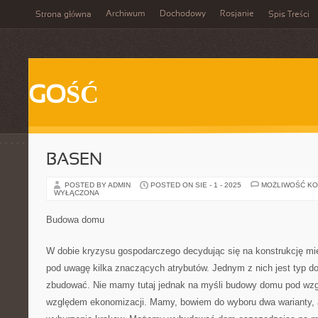
Archiwum
Dochodowy
Rosjanie
Strona główna
Spis Treści
GOŚĆ
BASEN
POSTED BY ADMIN
POSTED ON SIE - 1 - 2025
MOŻLIWOŚĆ K
WYŁĄCZONA
Budowa domu
W dobie kryzysu gospodarczego decydując się na konstrukcję m
pod uwagę kilka znaczących atrybutów. Jednym z nich jest typ d
zbudować. Nie mamy tutaj jednak na myśli budowy domu pod wz
względem ekonomizacji. Mamy, bowiem do wyboru dwa warianty, a