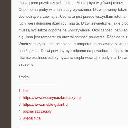
muszą parę pożytecznych funkcji. Muszą być w głównej mierze 
Odporne na próby włamania czy wyważenia. Drzwi powinny także
dochodzące z zewnątrz. Cecha ta jest przede wszystkim istotna,
ruchliwej i donośnej dzielnicy miasta. Drzwi zewnętrzne, jakie pr
muszą być także odporne na wykrzywianie. Okoliczności panujące
się. Inna jest temperatura oraz wilgotność powietrza. Różnice te 
Wnętrze budynku jest ocieplane, a temperatura na zewnątrz w s
poniżej zera. Drzwi powinny być odporne na powodowane przez to n
również zdolność zatrzymywania ciepła wewnątrz budynku. Drzwi
szczelne.
źródło:
———————————
1.
link
2.
https://www.weterynarzkrotoszyn.pl
3.
https://www.meble-galant.pl
4.
poznaj szczegóły
5.
więcej tutaj