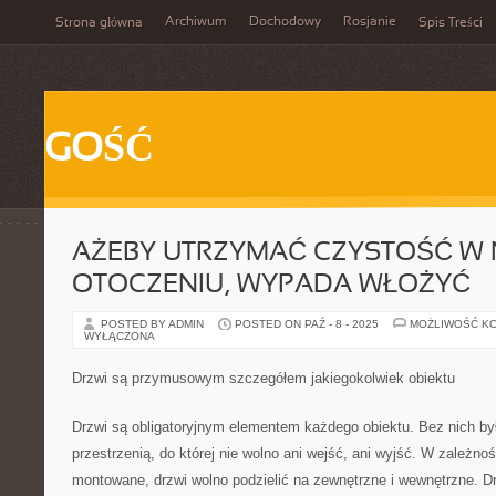
Archiwum
Dochodowy
Rosjanie
Strona główna
Spis Treści
GOŚĆ
AŻEBY UTRZYMAĆ CZYSTOŚĆ W 
OTOCZENIU, WYPADA WŁOŻYĆ
POSTED BY ADMIN
POSTED ON PAŹ - 8 - 2025
MOŻLIWOŚĆ K
WYŁĄCZONA
Drzwi są przymusowym szczegółem jakiegokolwiek obiektu
Drzwi są obligatoryjnym elementem każdego obiektu. Bez nich b
przestrzenią, do której nie wolno ani wejść, ani wyjść. W zależno
montowane, drzwi wolno podzielić na zewnętrzne i wewnętrzne. D