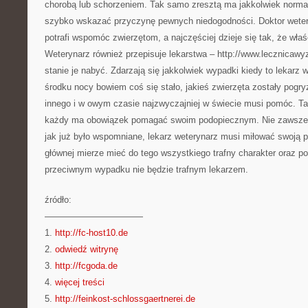
chorobą lub schorzeniem. Tak samo zresztą ma jakkolwiek normaln
szybko wskazać przyczynę pewnych niedogodności. Doktor wetery
potrafi wspomóc zwierzętom, a najczęściej dzieje się tak, że właśc
Weterynarz również przepisuje lekarstwa – http://www.lecznicawy
stanie je nabyć. Zdarzają się jakkolwiek wypadki kiedy to lekarz
środku nocy bowiem coś się stało, jakieś zwierzęta zostały pogryz
innego i w owym czasie najzwyczajniej w świecie musi pomóc. Ta
każdy ma obowiązek pomagać swoim podopiecznym. Nie zawsze je
jak już było wspomniane, lekarz weterynarz musi miłować swoją p
głównej mierze mieć do tego wszystkiego trafny charakter oraz p
przeciwnym wypadku nie będzie trafnym lekarzem.
źródło:
———————————
1.
http://fc-host10.de
2.
odwiedź witrynę
3.
http://fcgoda.de
4.
więcej treści
5.
http://feinkost-schlossgaertnerei.de