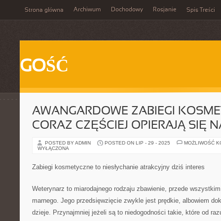
Archiwum
Dochodowy
Rosjanie
Strona główna
Spis Treści
GOŚĆ
AWANGARDOWE ZABIEGI KOSME
CORAZ CZĘŚCIEJ OPIERAJĄ SIĘ N
POSTED BY ADMIN
POSTED ON LIP - 29 - 2025
MOŻLIWOŚĆ 
WYŁĄCZONA
Zabiegi kosmetyczne to niesłychanie atrakcyjny dziś interes
Weterynarz to miarodajnego rodzaju zbawienie, przede wszystkim,
marnego. Jego przedsięwzięcie zwykle jest prędkie, albowiem dokt
dzieje. Przynajmniej jeżeli są to niedogodności takie, które od ra