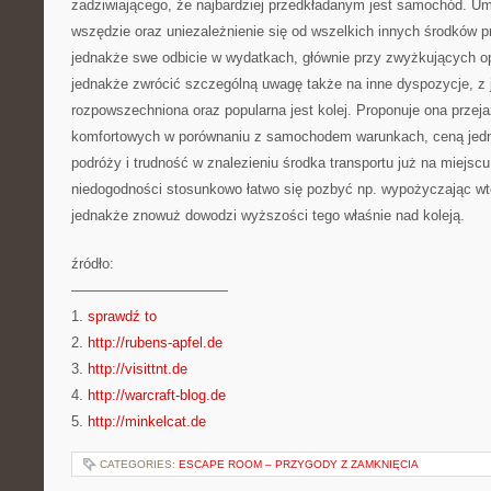
zadziwiającego, że najbardziej przedkładanym jest samochód. Umo
wszędzie oraz uniezależnienie się od wszelkich innych środków p
jednakże swe odbicie w wydatkach, głównie przy zwyżkujących o
jednakże zwrócić szczególną uwagę także na inne dyspozycje, z j
rozpowszechniona oraz popularna jest kolej. Proponuje ona przej
komfortowych w porównaniu z samochodem warunkach, ceną jedn
podróży i trudność w znalezieniu środka transportu już na miejscu
niedogodności stosunkowo łatwo się pozbyć np. wypożyczając w
jednakże znowuż dowodzi wyższości tego właśnie nad koleją.
źródło:
———————————
1.
sprawdź to
2.
http://rubens-apfel.de
3.
http://visittnt.de
4.
http://warcraft-blog.de
5.
http://minkelcat.de
CATEGORIES:
ESCAPE ROOM – PRZYGODY Z ZAMKNIĘCIA