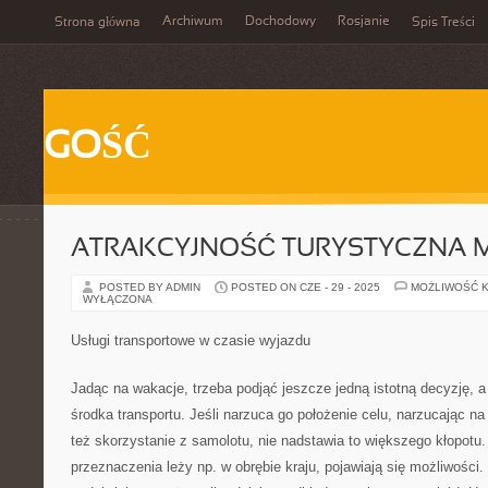
Archiwum
Dochodowy
Rosjanie
Strona główna
Spis Treści
GOŚĆ
ATRAKCYJNOŚĆ TURYSTYCZNA 
POSTED BY ADMIN
POSTED ON CZE - 29 - 2025
MOŻLIWOŚĆ 
WYŁĄCZONA
Usługi transportowe w czasie wyjazdu
Jadąc na wakacje, trzeba podjąć jeszcze jedną istotną decyzję, a
środka transportu. Jeśli narzuca go położenie celu, narzucając n
też skorzystanie z samolotu, nie nadstawia to większego kłopotu.
przeznaczenia leży np. w obrębie kraju, pojawiają się możliwości