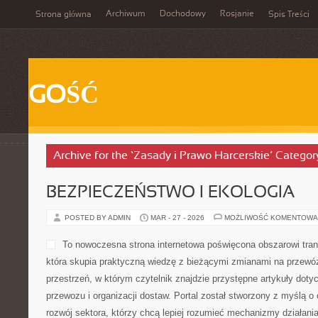
Archiwum
Dochodowy
Rosjanie
Strona główna
Spis Treści
GOŚĆ
Archive for the ‘Zasady i Prawo Harcerskie’ Categor
BEZPIECZEŃSTWO I EKOLOGIA
POSTED BY ADMIN
MAR - 27 - 2026
MOŻLIWOŚĆ KOMENTOWA
To nowoczesna strona internetowa poświęcona obszarowi transp
która skupia praktyczną wiedzę z bieżącymi zmianami na przewóz
przestrzeń, w którym czytelnik znajdzie przystępne artykuły doty
przewozu i organizacji dostaw. Portal został stworzony z myślą o
rozwój sektora, którzy chcą lepiej rozumieć mechanizmy działani