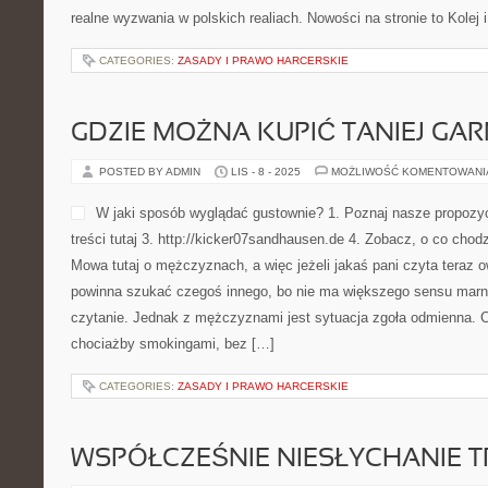
realne wyzwania w polskich realiach. Nowości na stronie to Kolej 
CATEGORIES:
ZASADY I PRAWO HARCERSKIE
GDZIE MOŻNA KUPIĆ TANIEJ GAR
POSTED BY ADMIN
LIS - 8 - 2025
MOŻLIWOŚĆ KOMENTOWAN
W jaki sposób wyglądać gustownie? 1. Poznaj nasze propozy
treści tutaj 3. http://kicker07sandhausen.de 4. Zobacz, o co chod
Mowa tutaj o mężczyznach, a więc jeżeli jakaś pani czyta teraz o
powinna szukać czegoś innego, bo nie ma większego sensu mar
czytanie. Jednak z mężczyznami jest sytuacja zgoła odmienna. Cz
chociażby smokingami, bez […]
CATEGORIES:
ZASADY I PRAWO HARCERSKIE
WSPÓŁCZEŚNIE NIESŁYCHANIE 