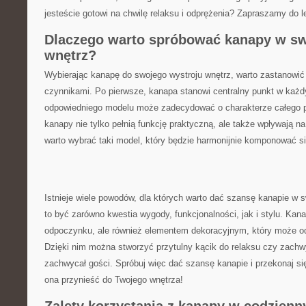
jesteście gotowi na chwilę relaksu i odprężenia? ‌Zapraszamy do l
Dlaczego‌ warto spróbować kanapy w sw
wnętrz?
Wybierając kanapę do swojego wystroju wnętrz, warto zastanowić 
czynnikami.‌ Po pierwsze, kanapa​ stanowi‌ centralny punkt w każ
odpowiedniego modelu może zadecydować o charakterze całego p
⁤kanapy nie tylko pełnią funkcję praktyczną, ale także wpływają n
warto wybrać taki model, który będzie harmonijnie ⁤komponować si
Istnieje⁢ wiele powodów,‍ dla ​których warto dać szansę kanapie w
to ⁣być zarówno kwestia wygody, funkcjonalności, jak‌ i⁢ stylu. Ka
odpoczynku, ‌ale również​ elementem dekoracyjnym, który może od
Dzięki nim można stworzyć przytulny kącik do relaksu czy zachwy
zachwycał gości. ‌Spróbuj więc dać szansę kanapie i ⁤przekonaj ‌si
ona przynieść ⁤do Twojego wnętrza!