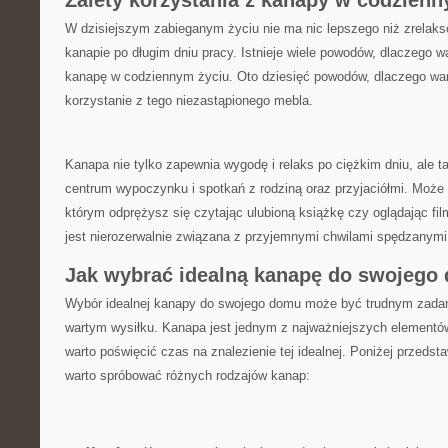
Zalety ‌korzystania z kanapy w codzien
W dzisiejszym zabieganym⁢ życiu nie ma nic lepszego ⁢niż zrelaks
kanapie po długim dniu pracy. Istnieje wiele powodów, dlaczego 
kanapę w codziennym życiu. Oto dziesięć powodów, dlaczego war
korzystanie z tego niezastąpionego mebla.
Kanapa nie tylko zapewnia wygodę i relaks po ciężkim‌ dniu, ale 
centrum wypoczynku i spotkań z rodziną oraz przyjaciółmi. Może
którym odprężysz się czytając ulubioną książkę czy oglądając fil
jest nierozerwalnie związana z przyjemnymi chwilami spędzanym
Jak wybrać idealną kanapę do swojego 
Wybór idealnej kanapy do swojego‍ domu może być trudnym zadan
wartym wysiłku. Kanapa jest jednym‌ z najważniejszych elementów
warto poświęcić czas na⁤ znalezienie tej idealnej. Poniżej przed
warto spróbować różnych rodzajów kanap: