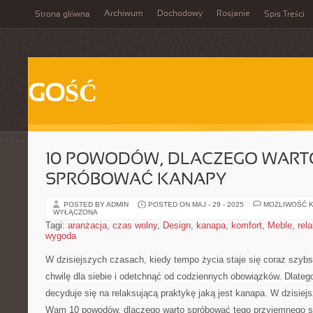
Archiwum
Dochodowy
Rosjanie
Strona główna
Spis Treści
GOŚĆ
10 POWODÓW, DLACZEGO WART
SPRÓBOWAĆ KANAPY
POSTED BY ADMIN
POSTED ON MAJ - 29 - 2025
MOŻLIWOŚĆ 
WYŁĄCZONA
Tagi:
aranżacja
,
czas wolny
,
Design
,
kanapa
,
komfort
,
Meble
,
rel
wygoda
W dzisiejszych czasach, kiedy tempo życia staje się coraz szybs
chwilę⁤ dla‍ siebie i odetchnąć od codziennych obowiązków. Dlatego
decyduje się​ na relaksującą praktykę jaką jest kanapa. W dzisie
Wam 10 powodów, dlaczego ‌warto spróbować tego​ przyjemnego