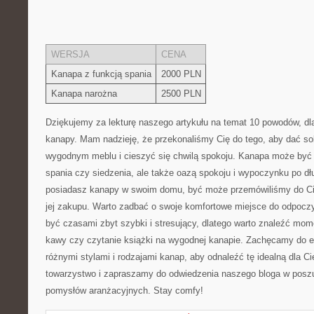
WERSJA
CENA
Kanapa z funkcją spania
2000 PLN
Kanapa narożna
2500 PLN
Dziękujemy za lekturę naszego artykułu na temat 10 powodów, d
⁢kanapy. Mam nadzieję, że ‌przekonaliśmy ⁣Cię do tego, aby dać ⁢so
wygodnym meblu i⁢ cieszyć się chwilą spokoju. Kanapa może być 
spania czy siedzenia, ale​ także oazą spokoju i wypoczynku po dłu
posiadasz kanapy w swoim domu, być może przemówiliśmy do Cie
jej zakupu. ‌Warto zadbać‍ o swoje komfortowe miejsce do odpocz
być czasami zbyt szybki i stresujący, dlatego warto znaleźć momen
kawy czy czytanie książki na wygodnej kanapie. Zachęcamy do 
różnymi stylami i rodzajami kanap, aby odnaleźć tę idealną dla C
towarzystwo i zapraszamy do odwiedzenia naszego bloga w poszuk
pomysłów aranżacyjnych. Stay ‍comfy!