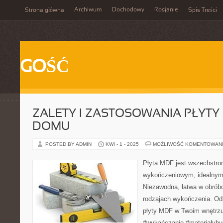
Archiwum
Dochodowy
Rosjanie
Strona główna
Spis Treści
GOŚĆ
ZALETY I ZASTOSOWANIA PŁYTY
DOMU
POSTED BY ADMIN
KWI - 1 - 2025
MOŻLIWOŚĆ KOMENTOWAN
Płyta MDF jest wszechstro
wykończeniowym, idealnym
Niezawodna, łatwa w obrób
rodzajach wykończenia. Odk
płyty MDF w Twoim wnętrzu
#wykańczanie #materiałyb