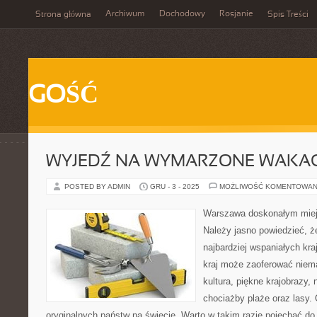
Archiwum
Dochodowy
Rosjanie
Strona główna
Spis Treści
GOŚĆ
WYJEDŹ NA WYMARZONE WAKAC
POSTED BY ADMIN
GRU - 3 - 2025
MOŻLIWOŚĆ KOMENTOWAN
Warszawa doskonałym miej
Należy jasno powiedzieć, ż
najbardziej wspaniałych kr
kraj może zaoferować niem
kultura, piękne krajobrazy
chociażby plaże oraz lasy. 
oryginalnych państw na świecie. Warto w takim razie pojechać do 