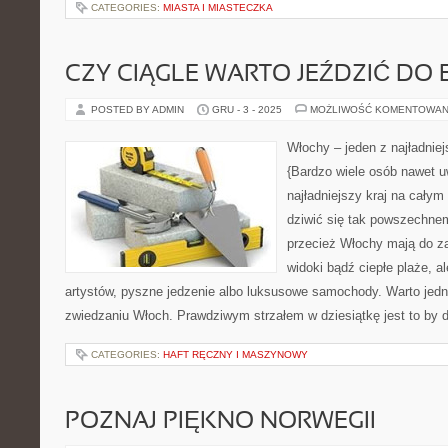
CATEGORIES:
MIASTA I MIASTECZKA
CZY CIĄGLE WARTO JEŹDZIĆ DO 
POSTED BY ADMIN
GRU - 3 - 2025
MOŻLIWOŚĆ KOMENTOWAN
Włochy – jeden z najładnie
{Bardzo wiele osób nawet u
najładniejszy kraj na całym
dziwić się tak powszechnem
przecież Włochy mają do za
widoki bądź ciepłe plaże, al
artystów, pyszne jedzenie albo luksusowe samochody. Warto jedna
zwiedzaniu Włoch. Prawdziwym strzałem w dziesiątkę jest to by 
CATEGORIES:
HAFT RĘCZNY I MASZYNOWY
POZNAJ PIĘKNO NORWEGII