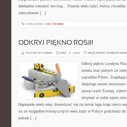
dokładnie zwiedzić ten kraj… Pewnie wielu ludzi, którzy chcielib
zdecydować […]
CATEGORIES:
HO CHI MINH
ODKRYJ PIĘKNO ROSJI!
POSTED BY ADMIN
GRU - 3 - 2025
MOŻLIWOŚĆ KOMENTOWAN
Odkryj piękno Londynu Ros
świata oraz jednym ze zdec
sąsiadów Polski. Znajdując
obejmuje swoim terytorium 
sporą część Europy, zatem 
skrywać w sobie sporo nie
Naprawdę warto więc dowiedzieć się na temat tego kraju nieco wi
że ze względów historycznych wielu ludzi w Polsce podchodzi do 
jednak […]