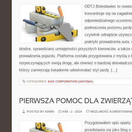
ODTJ Bolesławiec to nowoc
koncentruje się na zagadni
odpowiedzialnego uczestni
podnoszenia poziomu jazdy
czytelnik odnajdzie użytec
praktyki prowadzenia auta, 
drodze, sprawdzianu umiejętności przyszłych kierowców, a także 
prowadzenia pojazdu. Platforma została przygotowana z myślą o
rozpoczynających swoją drogę, ale również o bardziej doświadcz
którzy zamierzają świadomie udoskonalać styl jazdy. […]
CATEGORIES:
KAO CORPORATION (JAPONIA)
PIERWSZA POMOC DLA ZWIERZĄ
POSTED BY ADMIN
KWI - 2 - 2026
MOŻLIWOŚĆ KOMENTOWAN
Przygotowałem opis oparty 
przedstawia się jako blog o