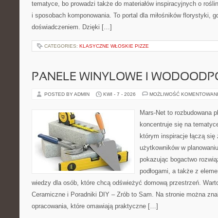
tematyce, bo prowadzi także do materiałów inspiracyjnych o rośli
i sposobach komponowania. To portal dla miłośników florystyki, g
doświadczeniem. Dzięki […]
CATEGORIES:
KLASYCZNE WŁOSKIE PIZZE
PANELE WINYLOWE I WODOODP
POSTED BY ADMIN
KWI - 7 - 2026
MOŻLIWOŚĆ KOMENTOWAN
Mars-Net to rozbudowana pl
koncentruje się na tematyce
którym inspiracje łączą się
użytkowników w planowaniu 
pokazując bogactwo rozwią
podłogami, a także z elem
wiedzy dla osób, które chcą odświeżyć domową przestrzeń. Warto 
Ceramiczne i Poradniki DIY – Zrób to Sam. Na stronie można zn
opracowania, które omawiają praktyczne […]