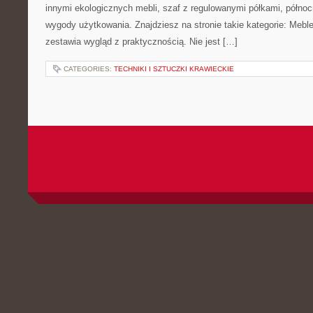
innymi ekologicznych mebli, szaf z regulowanymi półkami, półno
wygody użytkowania. Znajdziesz na stronie takie kategorie: Meble
zestawia wygląd z praktycznością. Nie jest […]
CATEGORIES:
TECHNIKI I SZTUCZKI KRAWIECKIE