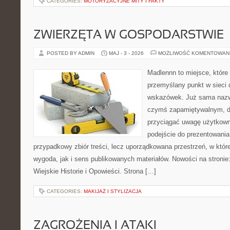
CATEGORIES:
MOTORYZACYJNE MITY I FAKTY
ZWIERZĘTA W GOSPODARSTWIE
POSTED BY ADMIN
MAJ - 3 - 2026
MOŻLIWOŚĆ KOMENTOWAN
Madlennn to miejsce, które
przemyślany punkt w sieci 
wskazówek. Już sama nazwa
czymś zapamiętywalnym, d
przyciągać uwagę użytkowni
podejście do prezentowania 
przypadkowy zbiór treści, lecz uporządkowana przestrzeń, w któ
wygoda, jak i sens publikowanych materiałów. Nowości na stronie: 
Wiejskie Historie i Opowieści. Strona […]
CATEGORIES:
MAKIJAŻ I STYLIZACJA
ZAGROŻENIA I ATAKI