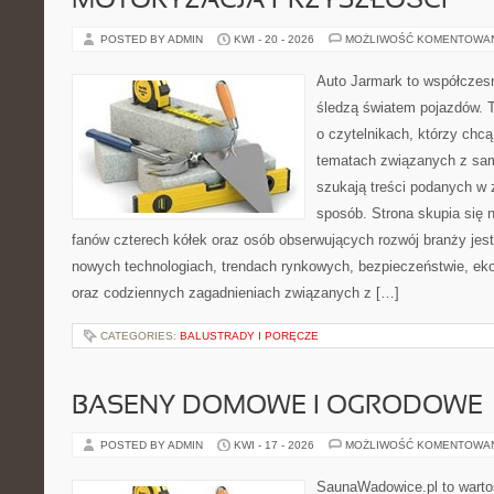
MOTORYZACJA PRZYSZŁOŚCI
POSTED BY ADMIN
KWI - 20 - 2026
MOŻLIWOŚĆ KOMENTOWA
Auto Jarmark to współczesn
śledzą światem pojazdów. 
o czytelnikach, którzy chc
tematach związanych z sam
szukają treści podanych w 
sposób. Strona skupia się 
fanów czterech kółek oraz osób obserwujących rozwój branży jest
nowych technologiach, trendach rynkowych, bezpieczeństwie, ekol
oraz codziennych zagadnieniach związanych z […]
CATEGORIES:
BALUSTRADY I PORĘCZE
BASENY DOMOWE I OGRODOWE
POSTED BY ADMIN
KWI - 17 - 2026
MOŻLIWOŚĆ KOMENTOWA
SaunaWadowice.pl to wartoś