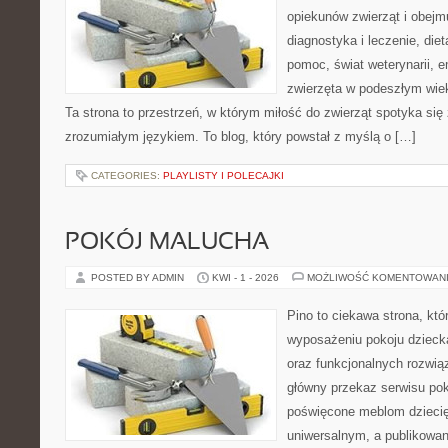
opiekunów zwierząt i obejmu
diagnostyka i leczenie, diet
pomoc, świat weterynarii, e
zwierzęta w podeszłym wie
Ta strona to przestrzeń, w którym miłość do zwierząt spotyka się
zrozumiałym językiem. To blog, który powstał z myślą o […]
CATEGORIES:
PLAYLISTY I POLECAJKI
POKÓJ MALUCHA
POSTED BY ADMIN
KWI - 1 - 2026
MOŻLIWOŚĆ KOMENTOWAN
Pino to ciekawa strona, któ
wyposażeniu pokoju dziecka
oraz funkcjonalnych rozwią
główny przekaz serwisu pok
poświęcone meblom dzieci
uniwersalnym, a publikowan