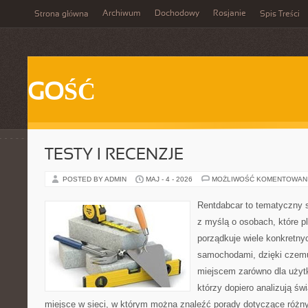
Archiwum
Dochodowy
Rosjanie
Strona główna
Spis Treści
GOŚĆ
TESTY I RECENZJE
POSTED BY ADMIN
MAJ - 4 - 2026
MOŻLIWOŚĆ KOMENTOWAN
Rentdabcar to tematyczny s
z myślą o osobach, które p
porządkuje wiele konkretn
samochodami, dzięki cze
miejscem zarówno dla użytko
którzy dopiero analizują ś
miejsce w sieci, w którym można znaleźć porady dotyczące różn