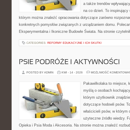
a także trendów wpływający
na co dzień. To inspirujący
którym można znaleźć opracowania dotyczące zarówno rozpoznawa
konkretnych pomysłów związanych z urządzaniem domu. Polecam
Eksperymentalna i Ikoniczne Budowle Świata. Na stronie czytelnik
CATEGORIES:
REFORMY EDUKACYJNE I ICH SKUTKI
PSIE PODRÓŻE I AKTYWNOŚCI
POSTED BY ADMIN
KWI - 14 - 2026
MOŻLIWOŚĆ KOMENTOWA
Pakawilkolaka to miejsce, k
myślą o osobach kochający
którym użytkownik znajdzie
dotyczące hodowli psów. To
właścicieli psów, w którym
użyteczne źródło wiedzy. Fa
Opieka i Psia Moda i Akcesoria. Na stronie można znaleźć rozbu