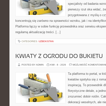
specjalisty od badania wzr
pierwszy rzut oka widać, że
przygotowana z myślą o czy
koncentrują się zarówno na sprawności wzroku, jak i na identyfiko
Platforma łączy w sobie funkcję przewodnika oraz serwisu eksperc
regularną aktualizację treści. […]
CATEGORIES:
UZBEKISTAN
KWIATY Z OGRODU DO BUKIETU
POSTED BY ADMIN
KWI - 8 - 2026
MOŻLIWOŚĆ KOMENTOWAN
Ta platforma to portal, w k
kwiatów spotyka się z rom
inspiracją. To przewodnik d
florystyczne detale, a jedn
zrozumieć dobór roślin. Cał
dekoracji weselnych, ale ni