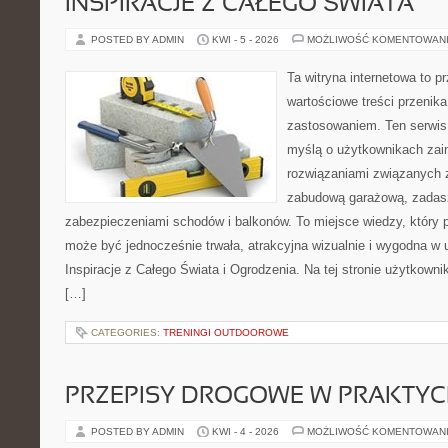
INSPIRACJE Z CAŁEGO ŚWIATA
POSTED BY ADMIN
KWI - 5 - 2026
MOŻLIWOŚĆ KOMENTOWAN
Ta witryna internetowa to p
wartościowe treści przenik
zastosowaniem. Ten serwis
myślą o użytkownikach zai
rozwiązaniami związanych z
zabudową garażową, zadasz
zabezpieczeniami schodów i balkonów. To miejsce wiedzy, który 
może być jednocześnie trwała, atrakcyjna wizualnie i wygodna w
Inspiracje z Całego Świata i Ogrodzenia. Na tej stronie użytkownik
[…]
CATEGORIES:
TRENINGI OUTDOOROWE
PRZEPISY DROGOWE W PRAKTYC
POSTED BY ADMIN
KWI - 4 - 2026
MOŻLIWOŚĆ KOMENTOWAN