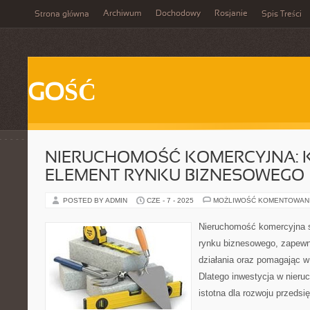
Archiwum
Dochodowy
Rosjanie
Strona główna
Spis Treści
GOŚĆ
NIERUCHOMOŚĆ KOMERCYJNA:
ELEMENT RYNKU BIZNESOWEGO
POSTED BY ADMIN
CZE - 7 - 2025
MOŻLIWOŚĆ KOMENTOWAN
Nieruchomość komercyjna 
rynku biznesowego, zapewn
działania oraz pomagając w
Dlatego inwestycja w nieru
istotna dla rozwoju przedsi