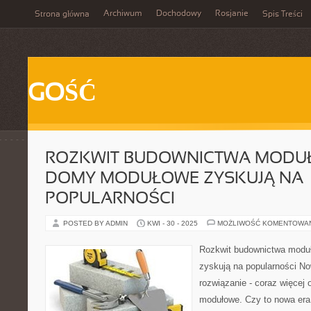
Archiwum
Dochodowy
Rosjanie
Strona główna
Spis Treści
GOŚĆ
ROZKWIT BUDOWNICTWA MODU
DOMY MODUŁOWE ZYSKUJĄ NA
POPULARNOŚCI
POSTED BY ADMIN
KWI - 30 - 2025
MOŻLIWOŚĆ KOMENTOWA
Rozkwit budownictwa mod
zyskują na popularności N
rozwiązanie - coraz więcej
modułowe. Czy to nowa era 