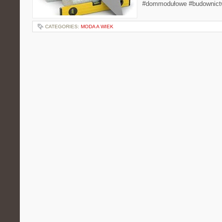
#dommodułowe #budownict
CATEGORIES:
MODA A WIEK