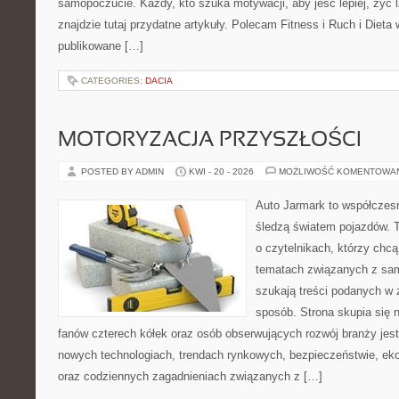
samopoczucie. Każdy, kto szuka motywacji, aby jeść lepiej, żyć lż
znajdzie tutaj przydatne artykuły. Polecam Fitness i Ruch i Dieta
publikowane […]
CATEGORIES:
DACIA
MOTORYZACJA PRZYSZŁOŚCI
POSTED BY ADMIN
KWI - 20 - 2026
MOŻLIWOŚĆ KOMENTOWA
Auto Jarmark to współczesn
śledzą światem pojazdów. 
o czytelnikach, którzy chc
tematach związanych z sam
szukają treści podanych w 
sposób. Strona skupia się 
fanów czterech kółek oraz osób obserwujących rozwój branży jest
nowych technologiach, trendach rynkowych, bezpieczeństwie, ekol
oraz codziennych zagadnieniach związanych z […]