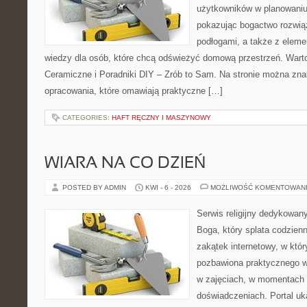
użytkowników w planowaniu 
pokazując bogactwo rozwią
podłogami, a także z elem
wiedzy dla osób, które chcą odświeżyć domową przestrzeń. Warto 
Ceramiczne i Poradniki DIY – Zrób to Sam. Na stronie można zn
opracowania, które omawiają praktyczne […]
CATEGORIES:
HAFT RĘCZNY I MASZYNOWY
WIARA NA CO DZIEŃ
POSTED BY ADMIN
KWI - 6 - 2026
MOŻLIWOŚĆ KOMENTOWAN
Serwis religijny dedykowan
Boga, który splata codzien
zakątek internetowy, w któr
pozbawiona praktycznego w
w zajęciach, w momentach 
doświadczeniach. Portal uk