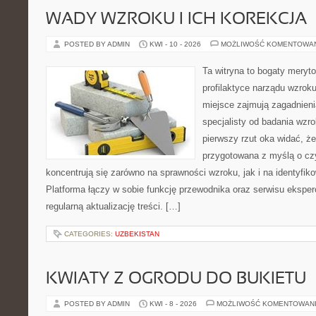
WADY WZROKU I ICH KOREKCJA
POSTED BY ADMIN
KWI - 10 - 2026
MOŻLIWOŚĆ KOMENTOWA
Ta witryna to bogaty meryt
profilaktyce narządu wzroku
miejsce zajmują zagadnieni
specjalisty od badania wzr
pierwszy rzut oka widać, że
przygotowana z myślą o czy
koncentrują się zarówno na sprawności wzroku, jak i na identyfiko
Platforma łączy w sobie funkcję przewodnika oraz serwisu eksperc
regularną aktualizację treści. […]
CATEGORIES:
UZBEKISTAN
KWIATY Z OGRODU DO BUKIETU
POSTED BY ADMIN
KWI - 8 - 2026
MOŻLIWOŚĆ KOMENTOWAN