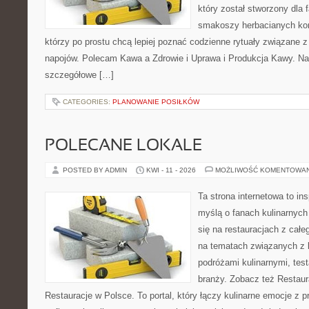
który został stworzony dla 
smakoszy herbacianych kom
którzy po prostu chcą lepiej poznać codzienne rytuały związane
napojów. Polecam Kawa a Zdrowie i Uprawa i Produkcja Kawy. Na
szczegółowe […]
CATEGORIES:
PLANOWANIE POSIŁKÓW
POLECANE LOKALE
POSTED BY ADMIN
KWI - 11 - 2026
MOŻLIWOŚĆ KOMENTOWA
Ta strona internetowa to in
myślą o fanach kulinarnych 
się na restauracjach z całe
na tematach związanych z l
podróżami kulinarnymi, tes
branży. Zobacz też Restaur
Restauracje w Polsce. To portal, który łączy kulinarne emocje z 