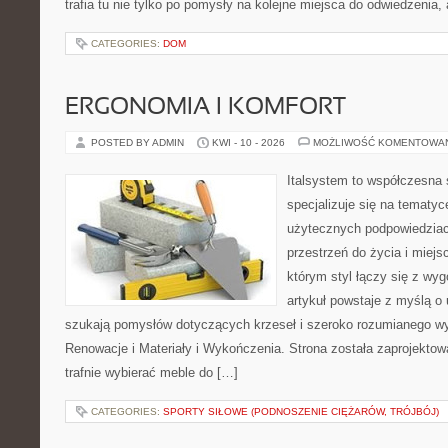
trafia tu nie tylko po pomysły na kolejne miejsca do odwiedzenia,
CATEGORIES:
DOM
ERGONOMIA I KOMFORT
POSTED BY ADMIN
KWI - 10 - 2026
MOŻLIWOŚĆ KOMENTOWA
Italsystem to współczesna s
specjalizuje się na tematy
użytecznych podpowiedziac
przestrzeń do życia i miejs
którym styl łączy się z wy
artykuł powstaje z myślą o
szukają pomysłów dotyczących krzeseł i szeroko rozumianego wy
Renowacje i Materiały i Wykończenia. Strona została zaprojektow
trafnie wybierać meble do […]
CATEGORIES:
SPORTY SIŁOWE (PODNOSZENIE CIĘŻARÓW, TRÓJBÓJ)