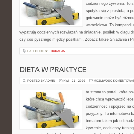
codziennego żywienia. To s
spotyka się z prostotą, a p
gotowanie może być różnoro
wartościowa. To kompendiu
wypatrują codziennych rozwiązań na śniadanie, posiłek w ciągu dn
czy coś pysznego między posiłkami. Zobacz także Śniadania i Prz
CATEGORIES:
EDUKACJA
DIETA W PRAKTYCE
POSTED BY ADMIN
KWI - 21 - 2026
MOŻLIWOŚĆ KOMENTOWA
ta strona to portal, które 
które chcą wprowadzić leps
codzienność i spojrzeć na 
przyjazny. To internetowa 
tematom takim jak odchudz
żywienie, codzienny trening