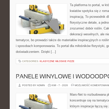
Ta platforma to portal, w k
kwiatów spotyka się z rom
inspiracją. To przewodnik d
florystyczne detale, a jedn
zrozumieć dobór roślin. Cał
dekoracji weselnych, ale ni
tematyce, bo prowadzi także do materiałów inspiracyjnych o rośli
i sposobach komponowania. To portal dla miłośników florystyki, g
doświadczeniem. Dzięki […]
CATEGORIES:
KLASYCZNE WŁOSKIE PIZZE
PANELE WINYLOWE I WODOODP
POSTED BY ADMIN
KWI - 7 - 2026
MOŻLIWOŚĆ KOMENTOWAN
Mars-Net to rozbudowana pl
koncentruje się na tematyce
którym inspiracje łączą się