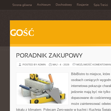
Archiwum
Dochodowy
Rosjanie
Strona główna
Spis Treści
GOŚĆ
PORADNIK ZAKUPOWY
POSTED BY ADMIN
MAJ - 4 - 2026
MOŻLIWOŚĆ KOMENTOWAN
BibiBistro to miejsce, które
osobach ceniących wygodne
internetowa pokazuje chara
jedzenie mają być nie tylko
dopasowane do codziennego 
może zainteresować odwie
lokalu z klimatem. Polecam Zero-waste w kuchni i Kuchnia Świat