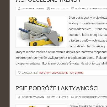
WSPÓŁCZESNE TRENDY
POSTED BY ADMIN
KWI - 16 - 2026
MOŻLIWOŚĆ KOMENTOWA
Blog poświęcony projektowa
w którym zainteresowanie s
doświadczeniem. Strona zo
osobach, które chcą poznaw
a także trendów wpływający
na co dzień. To inspirujący
którym można znaleźć opracowania dotyczące zarówno rozpoznawa
konkretnych pomysłów związanych z urządzaniem domu. Polecam
Eksperymentalna i Ikoniczne Budowle Świata. Na stronie czytelnik
CATEGORIES:
REFORMY EDUKACYJNE I ICH SKUTKI
PSIE PODRÓŻE I AKTYWNOŚCI
POSTED BY ADMIN
KWI - 14 - 2026
MOŻLIWOŚĆ KOMENTOWA
Pakawilkolaka to miejsce, k