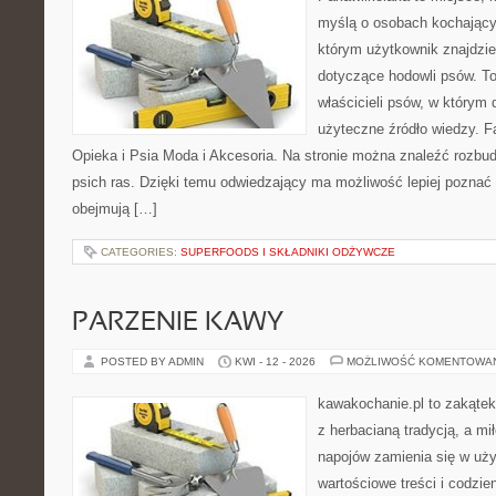
myślą o osobach kochający
którym użytkownik znajdzie
dotyczące hodowli psów. To
właścicieli psów, w którym
użyteczne źródło wiedzy. Fa
Opieka i Psia Moda i Akcesoria. Na stronie można znaleźć rozbu
psich ras. Dzięki temu odwiedzający ma możliwość lepiej poznać 
obejmują […]
CATEGORIES:
SUPERFOODS I SKŁADNIKI ODŻYWCZE
PARZENIE KAWY
POSTED BY ADMIN
KWI - 12 - 2026
MOŻLIWOŚĆ KOMENTOWA
kawakochanie.pl to zakątek
z herbacianą tradycją, a m
napojów zamienia się w uż
wartościowe treści i codzie