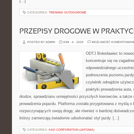
[…]
CATEGORIES:
TRENINGI OUTDOOROWE
PRZEPISY DROGOWE W PRAKTYC
POSTED BY ADMIN
KWI - 4 - 2026
MOŻLIWOŚĆ KOMENTOWAN
ODTJ Bolesławiec to nowoc
koncentruje się na zagadni
odpowiedzialnego uczestni
podnoszenia poziomu jazdy
czytelnik odnajdzie użytec
praktyki prowadzenia auta, 
drodze, sprawdzianu umiejętności przyszłych kierowców, a także 
prowadzenia pojazdu. Platforma została przygotowana z myślą o
rozpoczynających swoją drogę, ale również o bardziej doświadcz
którzy zamierzają świadomie udoskonalać styl jazdy. […]
CATEGORIES:
KAO CORPORATION (JAPONIA)