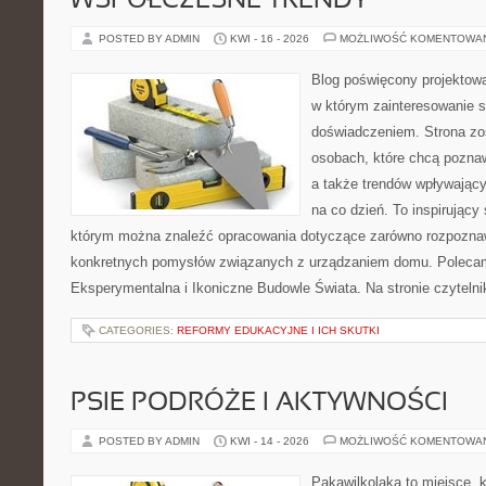
WSPÓŁCZESNE TRENDY
POSTED BY ADMIN
KWI - 16 - 2026
MOŻLIWOŚĆ KOMENTOWA
Blog poświęcony projektowa
w którym zainteresowanie s
doświadczeniem. Strona zo
osobach, które chcą poznaw
a także trendów wpływający
na co dzień. To inspirujący
którym można znaleźć opracowania dotyczące zarówno rozpoznawa
konkretnych pomysłów związanych z urządzaniem domu. Polecam
Eksperymentalna i Ikoniczne Budowle Świata. Na stronie czytelnik
CATEGORIES:
REFORMY EDUKACYJNE I ICH SKUTKI
PSIE PODRÓŻE I AKTYWNOŚCI
POSTED BY ADMIN
KWI - 14 - 2026
MOŻLIWOŚĆ KOMENTOWA
Pakawilkolaka to miejsce, k