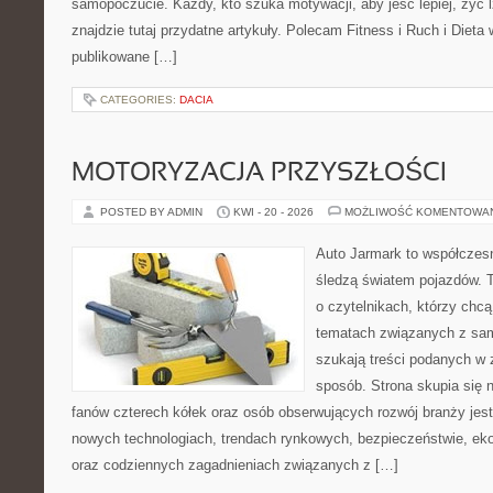
samopoczucie. Każdy, kto szuka motywacji, aby jeść lepiej, żyć lż
znajdzie tutaj przydatne artykuły. Polecam Fitness i Ruch i Dieta
publikowane […]
CATEGORIES:
DACIA
MOTORYZACJA PRZYSZŁOŚCI
POSTED BY ADMIN
KWI - 20 - 2026
MOŻLIWOŚĆ KOMENTOWA
Auto Jarmark to współczesn
śledzą światem pojazdów. 
o czytelnikach, którzy chc
tematach związanych z sam
szukają treści podanych w 
sposób. Strona skupia się 
fanów czterech kółek oraz osób obserwujących rozwój branży jest
nowych technologiach, trendach rynkowych, bezpieczeństwie, ekol
oraz codziennych zagadnieniach związanych z […]