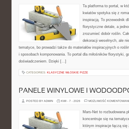
Ta platforma to portal, w k
kwiatów spotyka się z rom
inspiracją. To przewodnik d
florystyczne detale, a jedn
zrozumieć dobór roślin. Cał
dekoracji weselnych, ale ni
tematyce, bo prowadzi także do materiałów inspiracyjnych o rośli
i sposobach komponowania. To portal dla miłośników florystyki, g
doświadczeniem. Dzięki […]
CATEGORIES:
KLASYCZNE WŁOSKIE PIZZE
PANELE WINYLOWE I WODOODP
POSTED BY ADMIN
KWI - 7 - 2026
MOŻLIWOŚĆ KOMENTOWAN
Mars-Net to rozbudowana pl
koncentruje się na tematyce
którym inspiracje łączą się