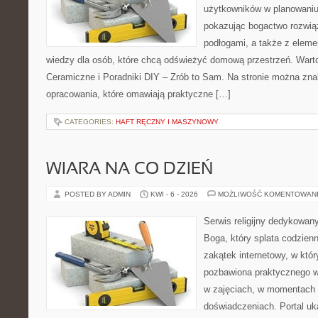
użytkowników w planowaniu 
pokazując bogactwo rozwią
podłogami, a także z elem
wiedzy dla osób, które chcą odświeżyć domową przestrzeń. Warto 
Ceramiczne i Poradniki DIY – Zrób to Sam. Na stronie można zn
opracowania, które omawiają praktyczne […]
CATEGORIES:
HAFT RĘCZNY I MASZYNOWY
WIARA NA CO DZIEŃ
POSTED BY ADMIN
KWI - 6 - 2026
MOŻLIWOŚĆ KOMENTOWAN
Serwis religijny dedykowan
Boga, który splata codzien
zakątek internetowy, w któr
pozbawiona praktycznego w
w zajęciach, w momentach 
doświadczeniach. Portal uk