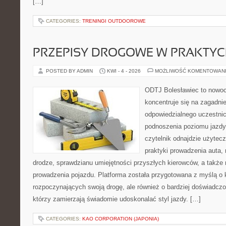
[…]
CATEGORIES:
TRENINGI OUTDOOROWE
PRZEPISY DROGOWE W PRAKTYC
POSTED BY ADMIN
KWI - 4 - 2026
MOŻLIWOŚĆ KOMENTOWAN
ODTJ Bolesławiec to nowoc
koncentruje się na zagadni
odpowiedzialnego uczestni
podnoszenia poziomu jazdy
czytelnik odnajdzie użytec
praktyki prowadzenia auta, 
drodze, sprawdzianu umiejętności przyszłych kierowców, a także 
prowadzenia pojazdu. Platforma została przygotowana z myślą o
rozpoczynających swoją drogę, ale również o bardziej doświadcz
którzy zamierzają świadomie udoskonalać styl jazdy. […]
CATEGORIES:
KAO CORPORATION (JAPONIA)