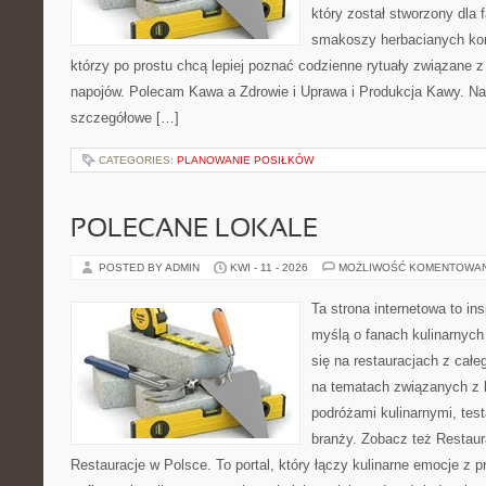
który został stworzony dla 
smakoszy herbacianych kom
którzy po prostu chcą lepiej poznać codzienne rytuały związane
napojów. Polecam Kawa a Zdrowie i Uprawa i Produkcja Kawy. Na
szczegółowe […]
CATEGORIES:
PLANOWANIE POSIŁKÓW
POLECANE LOKALE
POSTED BY ADMIN
KWI - 11 - 2026
MOŻLIWOŚĆ KOMENTOWA
Ta strona internetowa to in
myślą o fanach kulinarnych 
się na restauracjach z całe
na tematach związanych z l
podróżami kulinarnymi, tes
branży. Zobacz też Restaur
Restauracje w Polsce. To portal, który łączy kulinarne emocje z 