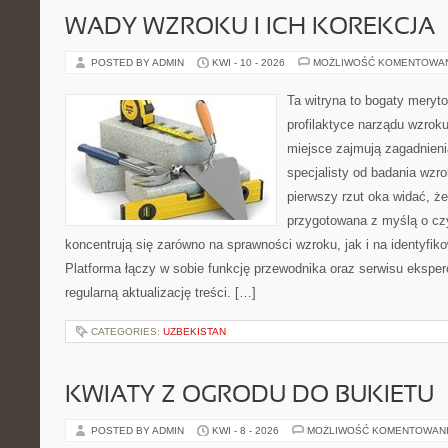
WADY WZROKU I ICH KOREKCJA
POSTED BY ADMIN
KWI - 10 - 2026
MOŻLIWOŚĆ KOMENTOWA
Ta witryna to bogaty meryt
profilaktyce narządu wzroku
miejsce zajmują zagadnieni
specjalisty od badania wzr
pierwszy rzut oka widać, że
przygotowana z myślą o czy
koncentrują się zarówno na sprawności wzroku, jak i na identyfiko
Platforma łączy w sobie funkcję przewodnika oraz serwisu eksperc
regularną aktualizację treści. […]
CATEGORIES:
UZBEKISTAN
KWIATY Z OGRODU DO BUKIETU
POSTED BY ADMIN
KWI - 8 - 2026
MOŻLIWOŚĆ KOMENTOWAN