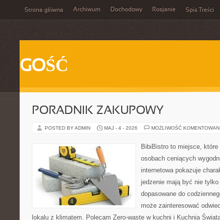
Archiwum
Dochodowy
Rosjanie
Strona główna
Spis Treści
GOŚĆ
PORADNIK ZAKUPOWY
POSTED BY ADMIN
MAJ - 4 - 2026
MOŻLIWOŚĆ KOMENTOWAN
BibiBistro to miejsce, które
osobach ceniących wygodne
internetowa pokazuje chara
jedzenie mają być nie tylko
dopasowane do codziennego 
może zainteresować odwie
lokalu z klimatem. Polecam Zero-waste w kuchni i Kuchnia Świat