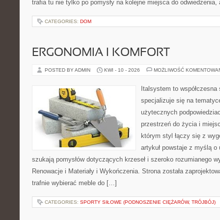
trafia tu nie tylko po pomysły na kolejne miejsca do odwiedzenia,
CATEGORIES:
DOM
ERGONOMIA I KOMFORT
POSTED BY ADMIN
KWI - 10 - 2026
MOŻLIWOŚĆ KOMENTOWA
Italsystem to współczesna s
specjalizuje się na tematy
użytecznych podpowiedziac
przestrzeń do życia i miejs
którym styl łączy się z wy
artykuł powstaje z myślą o
szukają pomysłów dotyczących krzeseł i szeroko rozumianego wy
Renowacje i Materiały i Wykończenia. Strona została zaprojektow
trafnie wybierać meble do […]
CATEGORIES:
SPORTY SIŁOWE (PODNOSZENIE CIĘŻARÓW, TRÓJBÓJ)