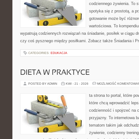
codziennego żywienia. To s
spotyka się z prostotą, a p
gotowanie może być różnoro
wartościowa. To kompendiu
wypatrują codziennych rozwiązań na śniadanie, posiłek w ciągu dn
czy coś pysznego między posiłkami. Zobacz także Śniadania i Prz
CATEGORIES:
EDUKACJA
DIETA W PRAKTYCE
POSTED BY ADMIN
KWI - 21 - 2026
MOŻLIWOŚĆ KOMENTOWA
ta strona to portal, które 
które chcą wprowadzić leps
codzienność i spojrzeć na 
przyjazny. To internetowa 
tematom takim jak odchudz
żywienie, codzienny trening