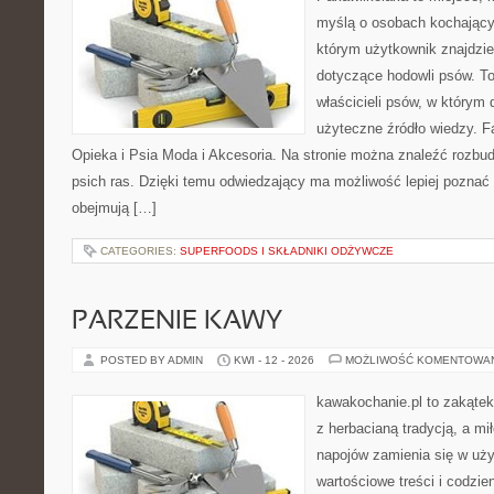
myślą o osobach kochający
którym użytkownik znajdzie
dotyczące hodowli psów. To
właścicieli psów, w którym
użyteczne źródło wiedzy. Fa
Opieka i Psia Moda i Akcesoria. Na stronie można znaleźć rozbu
psich ras. Dzięki temu odwiedzający ma możliwość lepiej poznać 
obejmują […]
CATEGORIES:
SUPERFOODS I SKŁADNIKI ODŻYWCZE
PARZENIE KAWY
POSTED BY ADMIN
KWI - 12 - 2026
MOŻLIWOŚĆ KOMENTOWA
kawakochanie.pl to zakątek
z herbacianą tradycją, a m
napojów zamienia się w uż
wartościowe treści i codzie