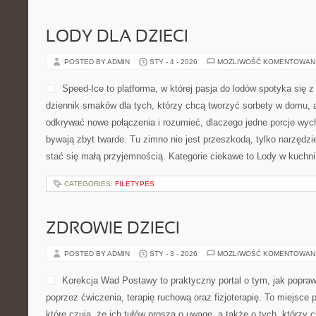
LODY DLA DZIECI
POSTED BY ADMIN
STY - 4 - 2026
MOŻLIWOŚĆ KOMENTOWAN
Speed-Ice to platforma, w której pasja do lodów spotyka się z
dziennik smaków dla tych, którzy chcą tworzyć sorbety w domu, al
odkrywać nowe połączenia i rozumieć, dlaczego jedne porcje wyc
bywają zbyt twarde. Tu zimno nie jest przeszkodą, tylko narzęd
stać się małą przyjemnością. Kategorie ciekawe to Lody w kuchni
CATEGORIES:
FILETYPES
ZDROWIE DZIECI
POSTED BY ADMIN
STY - 3 - 2026
MOŻLIWOŚĆ KOMENTOWAN
Korekcja Wad Postawy to praktyczny portal o tym, jak popraw
poprzez ćwiczenia, terapię ruchową oraz fizjoterapię. To miejsce
które czują, że ich tułów proszą o uwagę, a także o tych, którzy 