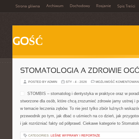
Archiwum
Dochodowy
Rosjanie
Strona główna
Spis Treści
GOŚĆ
STOMATOLOGIA A ZDROWIE OG
POSTED BY ADMIN
STY - 4 - 2026
MOŻLIWOŚĆ KOMENTOWAN
STOMBIS – stomatolog i dentystyka w praktyce oraz w porad
stworzone dla osób, które chcą zrozumieć zdrowie jamy ustnej i
w temacie leczenia zębów. To nie jest tylko zbiór luźnych wskaz
przewodnik po tym, jak dbać o uśmiech na co dzień, jak przygoto
i jak rozróżniać fakty od półprawd. Ciekawe kategorie to Stomatol
CATEGORIES:
LEŚNE WYPRAWY I REPORTAŻE