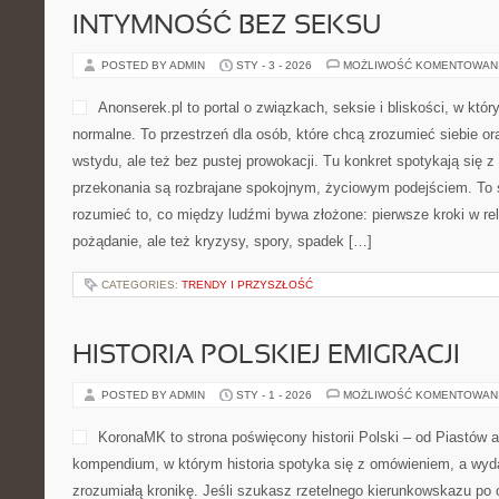
INTYMNOŚĆ BEZ SEKSU
POSTED BY ADMIN
STY - 3 - 2026
MOŻLIWOŚĆ KOMENTOWAN
Anonserek.pl to portal o związkach, seksie i bliskości, w któr
normalne. To przestrzeń dla osób, które chcą zrozumieć siebie or
wstydu, ale też bez pustej prowokacji. Tu konkret spotykają się z
przekonania są rozbrajane spokojnym, życiowym podejściem. To 
rozumieć to, co między ludźmi bywa złożone: pierwsze kroki w rel
pożądanie, ale też kryzysy, spory, spadek […]
CATEGORIES:
TRENDY I PRZYSZŁOŚĆ
HISTORIA POLSKIEJ EMIGRACJI
POSTED BY ADMIN
STY - 1 - 2026
MOŻLIWOŚĆ KOMENTOWAN
KoronaMK to strona poświęcony historii Polski – od Piastów 
kompendium, w którym historia spotyka się z omówieniem, a wyda
zrozumiałą kronikę. Jeśli szukasz rzetelnego kierunkowskazu po