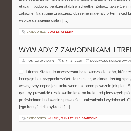
etapami budować bardziej stabilną sylwetkę. Zobacz także Sen i 
zakaźne. Na stronie znajdziesz obszerne materiały o tym, skąd bi
wzorce ustawienia ciała i […]
CATEGORIES:
BOCHEN-CHLEBA
WYWIADY Z ZAWODNIKAMI I TR
POSTED BY ADMIN
STY - 3 - 2026
MOŻLIWOŚĆ KOMENTOWAN
Fitness Station to nowoczesna baza wiedzy dla osób, które 
kondycję bez przypadkowości. To miejsce, w którym trening spoty
wewnętrzny napęd jest traktowana tak samo poważnie jak plan. S
tym, by prowadzić użytkownika krok po kroku: od pierwszych prób
po świadome budowanie sprawności, umięśnienia i wydolności. Cie
jego korzyści dla sylwetki […]
CATEGORIES:
WHISKY, RUM I TRUNKI STARZONE