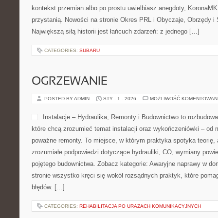
kontekst przemian albo po prostu uwielbiasz anegdoty, KoronaMK
przystanią. Nowości na stronie Okres PRL i Obyczaje, Obrzędy i
Największą siłą historii jest łańcuch zdarzeń: z jednego […]
CATEGORIES:
SUBARU
OGRZEWANIE
POSTED BY ADMIN
STY - 1 - 2026
MOŻLIWOŚĆ KOMENTOWAN
Instalacje – Hydraulika, Remonty i Budownictwo to rozbudowa
które chcą zrozumieć temat instalacji oraz wykończeniówki – od
poważne remonty. To miejsce, w którym praktyka spotyka teorię, a
zrozumiałe podpowiedzi dotyczące hydrauliki, CO, wymiany powie
pojętego budownictwa. Zobacz kategorie: Awaryjne naprawy w dom
stronie wszystko kręci się wokół rozsądnych praktyk, które pom
błędów. […]
CATEGORIES:
REHABILITACJA PO URAZACH KOMUNIKACYJNYCH