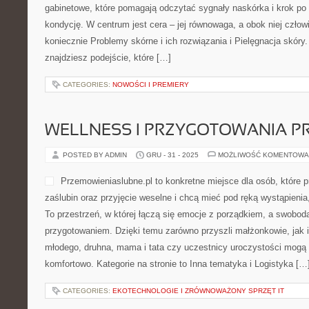
gabinetowe, które pomagają odczytać sygnały naskórka i krok po
kondycję. W centrum jest cera – jej równowaga, a obok niej człowie
koniecznie Problemy skórne i ich rozwiązania i Pielęgnacja skóry.
znajdziesz podejście, które […]
CATEGORIES:
NOWOŚCI I PREMIERY
WELLNESS I PRZYGOTOWANIA P
POSTED BY ADMIN
GRU - 31 - 2025
MOŻLIWOŚĆ KOMENTOWA
Przemowieniaslubne.pl to konkretne miejsce dla osób, które 
zaślubin oraz przyjęcie weselne i chcą mieć pod ręką wystąpienia
To przestrzeń, w której łączą się emocje z porządkiem, a swobod
przygotowaniem. Dzięki temu zarówno przyszli małżonkowie, jak i
młodego, druhna, mama i tata czy uczestnicy uroczystości mogą 
komfortowo. Kategorie na stronie to Inna tematyka i Logistyka […
CATEGORIES:
EKOTECHNOLOGIE I ZRÓWNOWAŻONY SPRZĘT IT