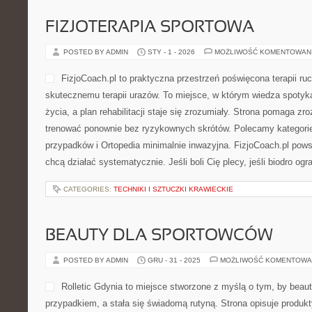
FIZJOTERAPIA SPORTOWA
POSTED BY ADMIN
STY - 1 - 2026
MOŻLIWOŚĆ KOMENTOWAN
FizjoCoach.pl to praktyczna przestrzeń poświęcona terapii ru
skutecznemu terapii urazów. To miejsce, w którym wiedza spotyk
życia, a plan rehabilitacji staje się zrozumiały. Strona pomaga zro
trenować ponownie bez ryzykownych skrótów. Polecamy kategorie: 
przypadków i Ortopedia minimalnie inwazyjna. FizjoCoach.pl pows
chcą działać systematycznie. Jeśli boli Cię plecy, jeśli biodro ogr
CATEGORIES:
TECHNIKI I SZTUCZKI KRAWIECKIE
BEAUTY DLA SPORTOWCÓW
POSTED BY ADMIN
GRU - 31 - 2025
MOŻLIWOŚĆ KOMENTOWA
Rolletic Gdynia to miejsce stworzone z myślą o tym, by beaut
przypadkiem, a stała się świadomą rutyną. Strona opisuje produkt