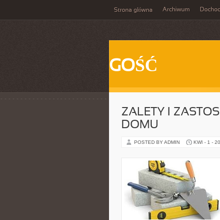
Archiwum
Docho
Strona główna
GOŚĆ
ZALETY I ZASTO
DOMU
POSTED BY ADMIN
KWI - 1 - 2