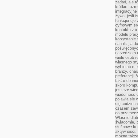
zadań, ale 
krótkie rozm
integracyjne
żywo, jeśli 
funkcjonuje 
cyfrowym śr
kontaktu z 
modelu pracy
korzystanie 
i analiz, a 
poświęconyc
narzędziom o
wielu osób 
własnego sty
wybierać met
branży, char
preferencji.
także dbanie
skoro komput
jeszcze wie
wiadomość c
pojawia się 
się codzienn
czasem zaw
do przemęcze
Właśnie dla
świadomie, 
służbowe kom
aktywności. 
można także