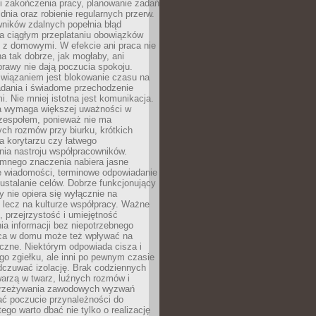
i zakończenia pracy, planowanie zadań
dnia oraz robienie regularnych przerw.
ników zdalnych popełnia błąd
a ciągłym przeplataniu obowiązków
z domowymi. W efekcie ani praca nie
a tak dobrze, jak mogłaby, ani
rawy nie dają poczucia spokoju.
wiązaniem jest blokowanie czasu na
adania i świadome przechodzenie
i. Nie mniej istotna jest komunikacja.
a wymaga większej uważności w
 zespołem, ponieważ nie ma
ch rozmów przy biurku, krótkich
na korytarzu czy łatwego
ia nastroju współpracowników.
omnego znaczenia nabiera jasne
e wiadomości, terminowe odpowiadanie
 ustalanie celów. Dobrze funkcjonujący
y nie opiera się wyłącznie na
 lecz na kulturze współpracy. Ważne
e, przejrzystość i umiejętność
a informacji bez niepotrzebnego
ca w domu może też wpływać na
eczne. Niektórym odpowiada cisza i
go zgiełku, ale inni po pewnym czasie
dczuwać izolację. Brak codziennych
arzą w twarz, luźnych rozmów i
przeżywania zawodowych wyzwań
ać poczucie przynależności do
tego warto dbać nie tylko o realizację