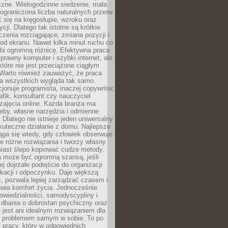
czne. Wielogodzinne siedzenie, mała
i ograniczona liczba naturalnych przerw
 się na kręgosłupie, wzroku oraz
cji. Dlatego tak istotne są krótkie
czenia rozciągające, zmiana pozycji i
d ekranu. Nawet kilka minut ruchu co
obi ogromną różnicę. Efektywna praca
sprawny komputer i szybki internet, ale
 które nie jest przeciążone ciągłym
Warto również zauważyć, że praca
la wszystkich wygląda tak samo.
cjonuje programista, inaczej copywriter,
afik, konsultant czy nauczyciel
zajęcia online. Każda branża ma
eby, własne narzędzia i odmienne
 Dlatego nie istnieje jeden uniwersalny
kuteczne działanie z domu. Najlepsze
iąga się wtedy, gdy człowiek obserwuje
uje różne rozwiązania i tworzy własny
iast ślepo kopiować cudze metody.
a może być ogromną szansą, jeśli
ej dojrzałe podejście do organizacji
kacji i odpoczynku. Daje większą
, pozwala lepiej zarządzać czasem i
wia komfort życia. Jednocześnie
wiedzialności, samodyscypliny i
dbania o dobrostan psychiczny oraz
e jest ani idealnym rozwiązaniem dla
i problemem samym w sobie. To po
 pracy, który w odpowiednich