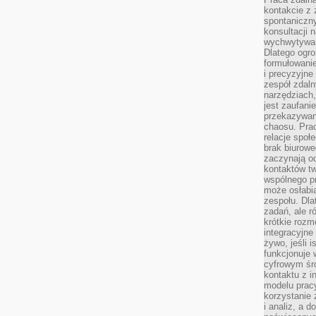
kontakcie z
spontaniczny
konsultacji 
wychwytywan
Dlatego ogr
formułowani
i precyzyjne
zespół zdaln
narzędziach,
jest zaufani
przekazywani
chaosu. Pra
relacje społ
brak biurowe
zaczynają o
kontaktów tw
wspólnego 
może osłabi
zespołu. Dla
zadań, ale 
krótkie rozm
integracyjne
żywo, jeśli 
funkcjonuje 
cyfrowym śr
kontaktu z 
modelu pracy
korzystanie 
i analiz, a 