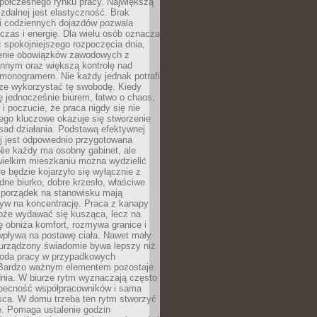
spółczesnego rynku pracy. Największą
 zdalnej jest elastyczność. Brak
i codziennych dojazdów pozwala
zas i energię. Dla wielu osób oznacza
 spokojniejszego rozpoczęcia dnia,
enie obowiązków zawodowych z
innym oraz większą kontrolę nad
monogramem. Nie każdy jednak potrafi
rze wykorzystać tę swobodę. Kiedy
ę jednocześnie biurem, łatwo o chaos,
 i poczucie, że praca nigdy się nie
ego kluczowe okazuje się stworzenie
sad działania. Podstawą efektywnej
j jest odpowiednio przygotowana
Nie każdy ma osobny gabinet, ale
wielkim mieszkaniu można wydzielić
re będzie kojarzyło się wyłącznie z
ne biurko, dobre krzesło, właściwe
i porządek na stanowisku mają
yw na koncentrację. Praca z kanapy
oże wydawać się kusząca, lecz na
 obniża komfort, rozmywa granice i
wpływa na postawę ciała. Nawet mały
 urządzony świadomie bywa lepszy niż
oda pracy w przypadkowych
Bardzo ważnym elementem pozostaje
nia. W biurze rytm wyznaczają często
obecność współpracowników i sama
sca. W domu trzeba ten rytm stworzyć
e. Pomaga ustalenie godzin