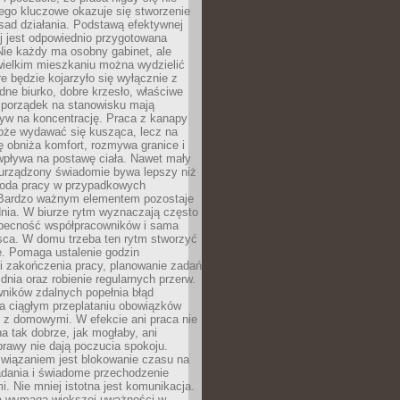
ego kluczowe okazuje się stworzenie
sad działania. Podstawą efektywnej
j jest odpowiednio przygotowana
Nie każdy ma osobny gabinet, ale
wielkim mieszkaniu można wydzielić
re będzie kojarzyło się wyłącznie z
ne biurko, dobre krzesło, właściwe
i porządek na stanowisku mają
yw na koncentrację. Praca z kanapy
oże wydawać się kusząca, lecz na
 obniża komfort, rozmywa granice i
wpływa na postawę ciała. Nawet mały
 urządzony świadomie bywa lepszy niż
oda pracy w przypadkowych
Bardzo ważnym elementem pozostaje
nia. W biurze rytm wyznaczają często
obecność współpracowników i sama
sca. W domu trzeba ten rytm stworzyć
e. Pomaga ustalenie godzin
i zakończenia pracy, planowanie zadań
dnia oraz robienie regularnych przerw.
ników zdalnych popełnia błąd
a ciągłym przeplataniu obowiązków
z domowymi. W efekcie ani praca nie
a tak dobrze, jak mogłaby, ani
rawy nie dają poczucia spokoju.
wiązaniem jest blokowanie czasu na
adania i świadome przechodzenie
i. Nie mniej istotna jest komunikacja.
a wymaga większej uważności w