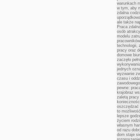
warunkach m
w tym, aby 
zdalna codz
uporządkowa
ale także n
Praca zdalna
osób atrakc
modelu zatru
pracowników 
technologii,
pracy oraz d
domowe biur
zaczęło pełn
wykonywani
jednych ozn
wyzwanie zw
czasu i oddz
zawodowego.
pewne: praca
krajobraz w
zaletą pracy
koniecznośc
oszczędzać c
to możliwość
lepsze godz
życiem rodz
własnym har
od razu dob
dom staje si
rozproszenie