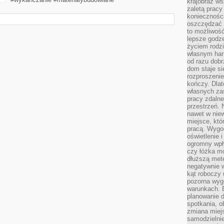
krajobraz w
zaletą pracy
koniecznośc
oszczędzać c
to możliwość
lepsze godz
życiem rodz
własnym har
od razu dob
dom staje si
rozproszenie
kończy. Dlat
własnych za
pracy zdalne
przestrzeń. 
nawet w nie
miejsce, któ
pracą. Wygod
oświetlenie 
ogromny wpł
czy łóżka m
dłuższą metę
negatywnie 
kąt roboczy
pozorna wyg
warunkach. 
planowanie d
spotkania, 
zmiana miej
samodzielni