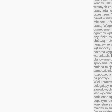
kończy. Dlat
własnych za
pracy zdalne
przestrzeń. 
nawet w nie
miejsce, któ
pracą. Wygod
oświetlenie 
ogromny wpł
czy łóżka m
dłuższą metę
negatywnie 
kąt roboczy
pozorna wyg
warunkach. 
planowanie d
spotkania, 
zmiana miej
samodzielni
rozpoczęcia 
na początku 
Wielu pracow
polegający n
zawodowych 
jest wykonan
codzienne sp
Lepszym roz
konkretne z
między rolam
Praca zdaln