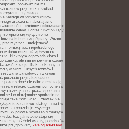
 zespołem, ponieważ nie ma
ch rozmów przy biurku, krótkich
na korytarzu czy łatwego
ia nastroju współpracowników.
omnego znaczenia nabiera jasne
e wiadomości, terminowe odpowiadanie
 ustalanie celów. Dobrze funkcjonujący
y nie opiera się wyłącznie na
 lecz na kulturze współpracy. Ważne
e, przejrzystość i umiejętność
a informacji bez niepotrzebnego
ca w domu może też wpływać na
eczne. Niektórym odpowiada cisza i
go zgiełku, ale inni po pewnym czasie
dczuwać izolację. Brak codziennych
arzą w twarz, luźnych rozmów i
przeżywania zawodowych wyzwań
ać poczucie przynależności do
tego warto dbać nie tylko o realizację
również o relacje. Czasem pomocne są
owy niezwiązane z pracą, spotkania
 online lub okazjonalne spotkania na
istnieje taka możliwość. Człowiek nie
wyłącznie zadaniowo, dlatego nawet w
odowisku potrzebuje zwykłego
innymi. W połowie rozważań o zdalnym
 widać też, jak istotne staje się
z rzetelnych źródeł wiedzy, poradników
dobrze przygotowany
katalog artykułów