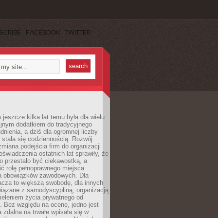
SCRIBE
FACEBOOK
TWITTER
 jeszcze kilka lat temu była dla wielu
yjnym dodatkiem do tradycyjnego
dnienia, a dziś dla ogromnej liczby
stała się codziennością. Rozwój
 zmiana podejścia firm do organizacji
oświadczenia ostatnich lat sprawiły, że
o przestało być ciekawostką, a
ić rolę pełnoprawnego miejsca
a obowiązków zawodowych. Dla
acza to większą swobodę, dla innych
iązane z samodyscypliną, organizacją
ieleniem życia prywatnego od
 Bez względu na ocenę, jedno jest
 zdalna na trwałe wpisała się w