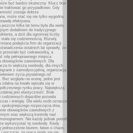
oże być bardzo skuteczny. Klucz tkwi
nie traktować go przypadkowo. Gdy
ienność zostaje dobrze
na, może stać się nie tylko wygodna,
aprawdę efektywna.
 jeszcze kilka lat temu była dla wielu
yjnym dodatkiem do tradycyjnego
dnienia, a dziś dla ogromnej liczby
stała się codziennością. Rozwój
 zmiana podejścia firm do organizacji
oświadczenia ostatnich lat sprawiły, że
o przestało być ciekawostką, a
ić rolę pełnoprawnego miejsca
a obowiązków zawodowych. Dla
acza to większą swobodę, dla innych
iązane z samodyscypliną, organizacją
ieleniem życia prywatnego od
 Bez względu na ocenę, jedno jest
 zdalna na trwałe wpisała się w
spółczesnego rynku pracy. Największą
 zdalnej jest elastyczność. Brak
i codziennych dojazdów pozwala
zas i energię. Dla wielu osób oznacza
 spokojniejszego rozpoczęcia dnia,
enie obowiązków zawodowych z
innym oraz większą kontrolę nad
monogramem. Nie każdy jednak potrafi
rze wykorzystać tę swobodę. Kiedy
ę jednocześnie biurem, łatwo o chaos,
 i poczucie, że praca nigdy się nie