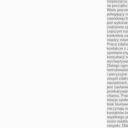
rozpoczęcia 
na początku 
Wielu pracow
polegający n
zawodowych 
jest wykonan
codzienne sp
Lepszym roz
konkretne z
między rolam
Praca zdaln
kontakcie z
spontaniczny
konsultacji 
wychwytywan
Dlatego ogr
formułowani
i precyzyjne
zespół zdaln
narzędziach,
jest zaufani
przekazywani
chaosu. Pra
relacje społ
brak biurowe
zaczynają o
kontaktów tw
wspólnego 
może osłabi
zespołu. Dla