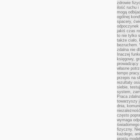
zdrowie fizy
ilość ruchu 
mogą odbijać
ogólnej kondy
spacery, ćwi
odpoczynek o
jakiś czas r
to nie tylko 
także ciało,
bezruchem. 
zdalna nie d
Inaczej funk
księgowy, gr
prowadzący 
własne potrz
tempo pracy.
przepis na s
rezultaty os
siebie, test
system, zam
Praca zdaln
towarzyszy j
dnia, komuni
niezależność
często popra
wymaga odpo
świadomego 
fizyczny. Ni
każdego, an
prostu model