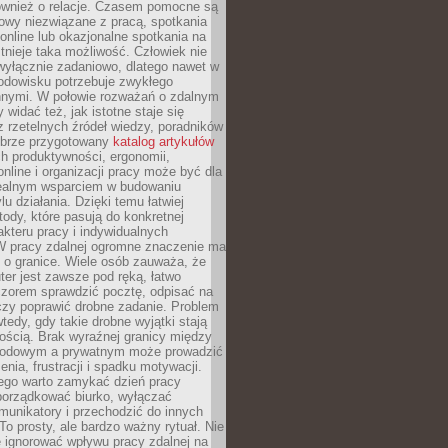
również o relacje. Czasem pomocne są
owy niezwiązane z pracą, spotkania
 online lub okazjonalne spotkania na
istnieje taka możliwość. Człowiek nie
wyłącznie zadaniowo, dlatego nawet w
odowisku potrzebuje zwykłego
innymi. W połowie rozważań o zdalnym
 widać też, jak istotne staje się
z rzetelnych źródeł wiedzy, poradników
dobrze przygotowany
katalog artykułów
h produktywności, ergonomii,
nline i organizacji pracy może być dla
realnym wsparciem w budowaniu
lu działania. Dzięki temu łatwiej
ody, które pasują do konkretnej
akteru pracy i indywidualnych
 W pracy zdalnej ogromne znaczenie ma
 o granice. Wiele osób zauważa, że
er jest zawsze pod ręką, łatwo
czorem sprawdzić pocztę, odpisać na
zy poprawić drobne zadanie. Problem
wtedy, gdy takie drobne wyjątki stają
ością. Brak wyraźnej granicy między
odowym a prywatnym może prowadzić
nia, frustracji i spadku motywacji.
tego warto zamykać dzień pracy
porządkować biurko, wyłączać
unikatory i przechodzić do innych
To prosty, ale bardzo ważny rytuał. Nie
 ignorować wpływu pracy zdalnej na