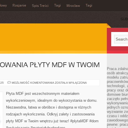
dowy
Rosjanie
Tagi
Tagi
Spis Treści
Wrocław
SUB
SOWANIA PŁYTY MDF W TWOIM
Praca zdalna
osób atrakc
modelu zatru
pracowników 
ZALETY
025
MOŻLIWOŚĆ KOMENTOWANIA
ZOSTAŁA WYŁĄCZONA
technologii,
I
ZASTOSOWANIA
pracy oraz d
PŁYTY
Płyta MDF jest wszechstronnym materiałem
domowe biur
MDF
W
zaczęło pełn
wykończeniowym, idealnym do wykorzystania w domu.
TWOIM
wykonywani
DOMU
Niezawodna, łatwa w obróbce i dostępna w różnych
jednych ozn
wyzwanie zw
rodzajach wykończenia. Odkryj zalety i zastosowania
czasu i oddz
zawodowego.
płyty MDF w Twoim wnętrzu już teraz! #plytaMDF #dom
pewne: praca
#wykańczanie #materiałybudowlane